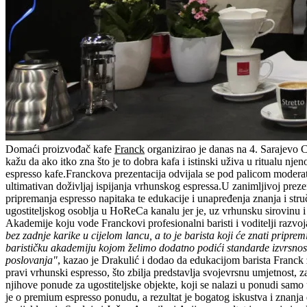
Domaći proizvođač kafe
Franck
organizirao je danas na 4. Sarajevo C
kažu da ako itko zna što je to dobra kafa i istinski uživa u ritualu nj
espresso kafe.Franckova prezentacija odvijala se pod palicom modera
ultimativan doživljaj ispijanja vrhunskog espressa.U zanimljivoj preze
pripremanja espresso napitaka te edukacije i unapređenja znanja i stru
ugostiteljskog osoblja u HoReCa kanalu jer je, uz vrhunsku sirovinu i
Akademije koju vode Franckovi profesionalni baristi i voditelji razv
bez zadnje karike u cijelom lancu, a to je barista koji će znati pripre
barističku akademiju kojom želimo dodatno podići standarde izvrsnosti
poslovanja"
, kazao je Drakulić i dodao da edukacijom barista Franck 
pravi vrhunski espresso, što zbilja predstavlja svojevrsnu umjetnost, z
njihove ponude za ugostiteljske objekte, koji se nalazi u ponudi samo
je o premium espresso ponudu, a rezultat je bogatog iskustva i znanj