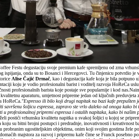
offee Festu degustaciju svoje premium kafe spremljenu od zrna vrhunsk
enog ispijanja, onda su to Bosanci i Hercegovci. Tu činjenicu potvrdio je
torice
Alise Čajić Drmač
, kao i degustacija kafe koja je bila potpuno už
ntaciji koju je vodio profesionalni barist i voditelj razvoja HoReCa usl
čnosti profesionalnih barista koje postaje sve popularnije i kod nas.Na
 kvalitetnu aparaturu, umjetnost pripreme jedan od ključnih preduvjeta 
oja HoReCa.
"Espresso ili bilo koji drugi napitak na bazi kafe prepušten 
miti savršenu šoljicu espressa, zapravo ste vrlo daleko od onoga kako bi
 u profesionalnoj pripremi espressa i ostalih napitaka, kako bi našim 
želi postići vrhunsku kvalitetu napitka u svakoj šoljici u kojoj se prip
a koju su bitni brojni postupci i predradnje, inovativnosti i kreativnost
 u probranim ugostiteljskim objektima, onim koji svojim gostima žele po
a domaćih majstora za razvoj i pripremu kafe čime se Franck posebno po