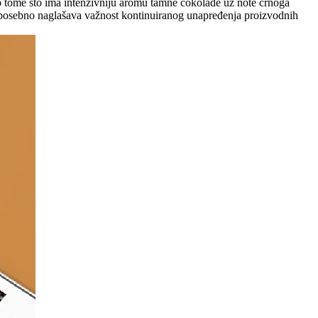
e po tome što ima intenzivniju aromu tamne čokolade uz note crnoga
ač posebno naglašava važnost kontinuiranog unapređenja proizvodnih