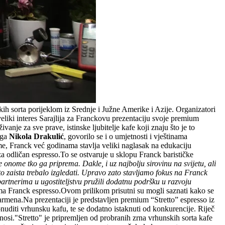
ih sorta porijeklom iz Srednje i Južne Amerike i Azije. Organizatori
 veliki interes Sarajlija za Franckovu prezentaciju svoje premium
ivanje za sve prave, istinske ljubitelje kafe koji znaju što je to
uga
Nikola Drakulić
, govorilo se i o umjetnosti i vještinama
ime, Franck već godinama stavlja veliki naglasak na edukaciju
za odličan espresso.To se ostvaruje u sklopu Franck barističke
je onome tko ga priprema. Dakle, i uz najbolju sirovinu na svijetu, ali
 to zaista trebalo izgledati. Upravo zato stavljamo fokus na Franck
partnerima u ugostiteljstvu pružili dodatnu podršku u razvoju
rema Franck espresso.Ovom prilikom prisutni su mogli saznati kako se
 barmena.Na prezentaciji je predstavljen premium “Stretto” espresso iz
nuditi vrhunsku kafu, te se dodatno istaknuti od konkurencije. Riječ
nosi.
"Stretto" je pripremljen od probranih zrna vrhunskih sorta kafe