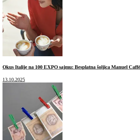
Okus Italije na 100 EXPO sajmu: Besplatna šoljica Manuel Caffé
13.10.2025