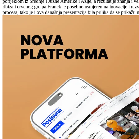
porijeklom iz Srednje i Južne Amerike i Azije, a rezultat je znanja i 
ribiza i crvenog grejpa.Franck je posebno usmjeren na inovacije i ra
procesa, tako je i ova današnja prezentacija bila prilika da se prikažu n