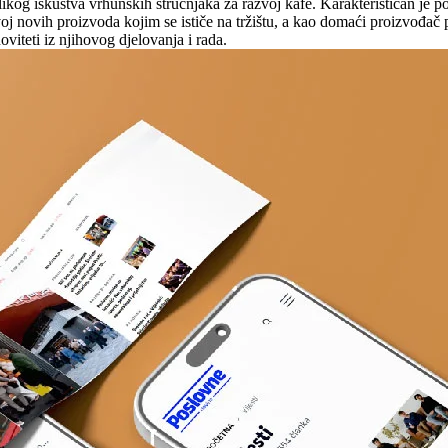
velikog iskustva vrhunskih stručnjaka za razvoj kafe. Karakterističan j
zvoj novih proizvoda kojim se ističe na tržištu, a kao domaći proizvođ
oviteti iz njihovog djelovanja i rada.