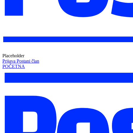
Placeholder
Prijava
Postani član
POČETNA