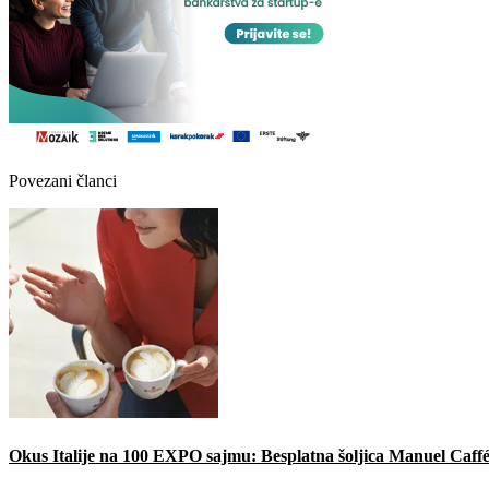
Povezani članci
Okus Italije na 100 EXPO sajmu: Besplatna šoljica Manuel Caffé