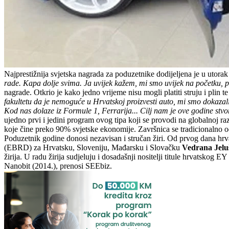
Najprestižnija svjetska nagrada za poduzetnike dodijeljena je u utor
rade. Kapa dolje svima. Ja uvijek kažem, mi smo uvijek na početku, p
nagrade. Otkrio je kako jedno vrijeme nisu mogli platiti struju i plin t
fakultetu da je nemoguće u Hrvatskoj proizvesti auto, mi smo dokazal
Kod nas dolaze iz Formule 1, Ferrarija... Cilj nam je ove godine stvor
ujedno prvi i jedini program ovog tipa koji se provodi na globalnoj ra
koje čine preko 90% svjetske ekonomije. Završnica se tradicionalno 
Poduzetnik godine donosi nezavisan i stručan žiri. Od prvog dana hrva
(EBRD) za Hrvatsku, Sloveniju, Mađarsku i Slovačku
Vedrana Jelu
žirija. U radu žirija sudjeluju i dosadašnji nositelji titule hrvatskog 
Nanobit (2014.), prenosi SEEbiz.