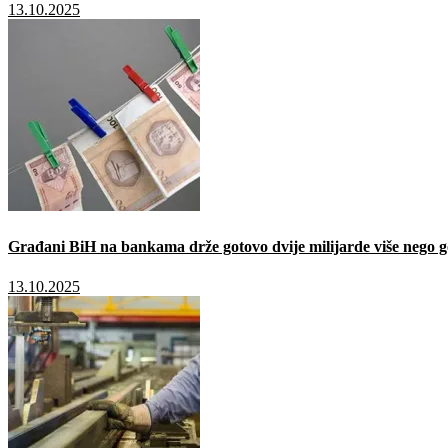
13.10.2025
Građani BiH na bankama drže gotovo dvije milijarde više nego g
13.10.2025