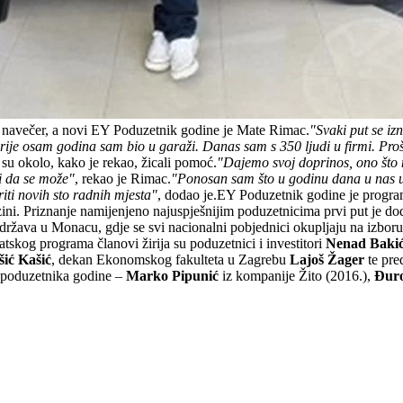
ak navečer, a novi EY Poduzetnik godine je Mate Rimac.
"Svaki put se iz
rije osam godina sam bio u garaži. Danas sam s 350 ljudi u firmi. Proš
e su okolo, kako je rekao, žicali pomoć.
"Dajemo svoj doprinos, ono što m
i da se može"
, rekao je Rimac.
"Ponosan sam što u godinu dana u nas u 
iti novih sto radnih mjesta"
, dodao je.EY Poduzetnik godine je program
zini. Priznanje namijenjeno najuspješnijim poduzetnicima prvi put je dod
održava u Monacu, gdje se svi nacionalni pobjednici okupljaju na izb
tskog programa članovi žirija su poduzetnici i investitori
Nenad Baki
šić Kašić
, dekan Ekonomskog fakulteta u Zagrebu
Lajoš Žager
te pre
EY poduzetnika godine –
Marko Pipunić
iz kompanije Žito (2016.),
Đuro