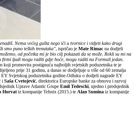
nenadiš. Nema većeg gušta nego ići u tvornice i vidjeti kako drugi
li smo puno teških trenutaka"
, ispričao je
Mate Rimac
na dodjeli
ožemo, od početka mi je bio cilj pokazati da se može. Rekli su mi na
firmi ljudi mogu raditi gdje hoće, mogu raditi na Formuli jedan.
 koji promovira postignuća najboljih svjetskih poduzetnika te je
ijeljeno prije 31 godinu, a danas se dodjeljuje u više od 60 zemalja
oru EY Svjetskog poduzetnika godine.Odluku o dodjeli nagrade EY
ć
i
Saša Cvetojević
, direktorica Europske banke za obnovu i razvoj
dsjednik Uprave Atlantic Grupe
Emil Tedeschi
, ujedno i predsjednik
 Horvat
iz kompanije Tehnix (2015.) te
Alan Sumina
iz kompanije