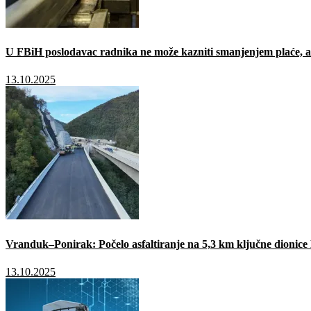
U FBiH poslodavac radnika ne može kazniti smanjenjem plaće, a 
13.10.2025
Vranduk–Ponirak: Počelo asfaltiranje na 5,3 km ključne dionic
13.10.2025