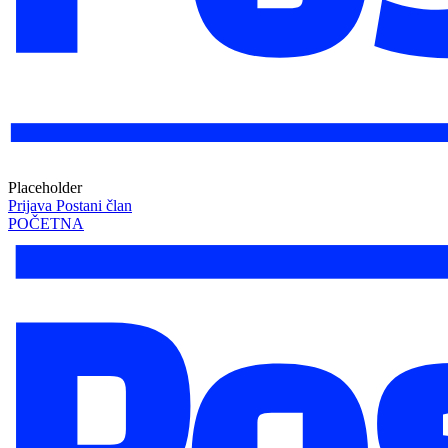
Placeholder
Prijava
Postani član
POČETNA