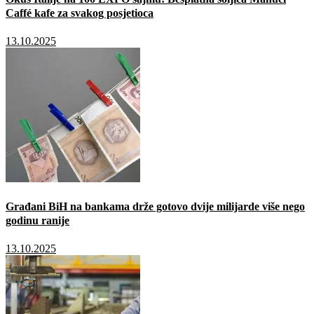
Caffé kafe za svakog posjetioca
13.10.2025
Građani BiH na bankama drže gotovo dvije milijarde više nego
godinu ranije
13.10.2025