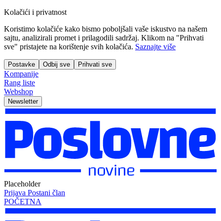
Kolačići i privatnost
Koristimo kolačiće kako bismo poboljšali vaše iskustvo na našem
sajtu, analizirali promet i prilagodili sadržaj. Klikom na "Prihvati
sve" pristajete na korištenje svih kolačića.
Saznajte više
Postavke
Odbij sve
Prihvati sve
Kompanije
Rang liste
Webshop
Newsletter
Placeholder
Prijava
Postani član
POČETNA