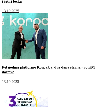
i četiri točka
13.10.2025
Pet godina platforme Korpa.ba, dva dana slavlja - i 0 KM
dostave
13.10.2025