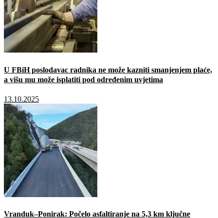
U FBiH poslodavac radnika ne može kazniti smanjenjem plaće,
a višu mu može isplatiti pod određenim uvjetima
13.10.2025
Vranduk–Ponirak: Počelo asfaltiranje na 5,3 km ključne