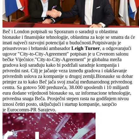
Beč i London potpisali su Sporazum o saradnji u oblastima
bionauke i finansijske tehnologije, oblastima za koje se smatra da će
imati najveći razvojni potencijal u budućnosti.Potpisivanju je
prisustvovao i britanski ambasador
Leigh Turner
, a odgovarajući
ugovor "City-to-City-Agreement" potpisan je u Crvenom salonu
bečke Vijećnice."City-to-City-Agreement" je globalna mreža
gradova koji sarađuju kako bi podržali saradnje kompanija i
privredni rast. Cilj je jačanje veza između gradova i olakšavanje
privrednih uslova za kompanije u drugoj zemlji.Bionauke su dobar
primjer za to kako Beč jača svoj značaj međunarodnog privrednog
centra. Sa gotovo 500 preduzeća, 38.000 uposlenih i 10 milijardi
eura dodane vrijednosti bionauke su, uz informacione tehnologije,
privredna snaga Beča. Prosječni stepen rasta na godišnjem nivou
iznosi četiri posto, uključujući i startup kompanije, saopćio
je Eurocomm-PR Sarajevo.