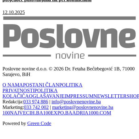
12.10.2025
Poslovne novine d.o.o. © 2026 Dr. Fetaha Bećirbegović 1B, 71000
Sarajevo, BiH
O NAMA
POSTANI ČLAN
POLITIKA
PRIVATNOSTI
POLITIKA
KOLAČIĆA
OGLAŠAVANJE
IMPRESSUM
NEWSLETTER
SHO
Redakcija:
033 974 886
|
info@poslovnenovine.ba
Marketing:
033 742 002
|
marketing@poslovnenovine.ba
100NAJVECIH.BA
100EXPO.BA
ADRIA1000.COM
Powered by
Green Code