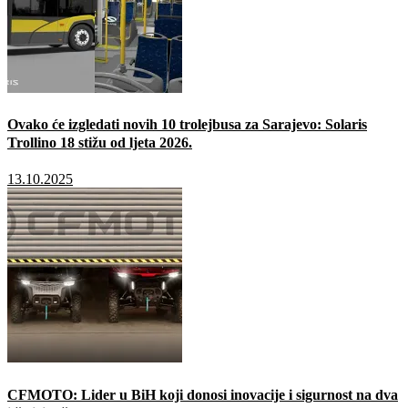
Ovako će izgledati novih 10 trolejbusa za Sarajevo: Solaris
Trollino 18 stižu od ljeta 2026.
13.10.2025
CFMOTO: Lider u BiH koji donosi inovacije i sigurnost na dva