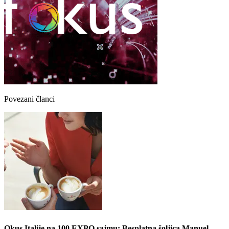
Povezani članci
Okus Italije na 100 EXPO sajmu: Besplatna šoljica Manuel