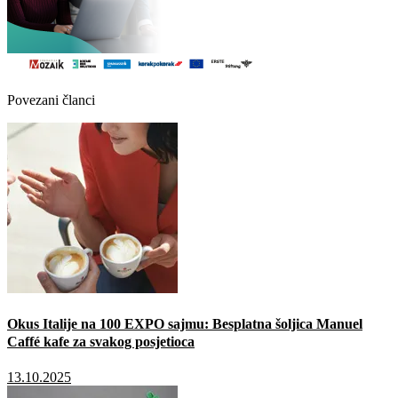
Povezani članci
Okus Italije na 100 EXPO sajmu: Besplatna šoljica Manuel
Caffé kafe za svakog posjetioca
13.10.2025