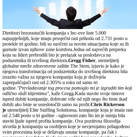
Direktori brzorastućih kompanija s Inc-ove liste 5.000
najuspješnijih, koje imaju prosječni rast prihoda od 2.731 posto u
protekle tri godine, bili su suočeni sa novim situacijama koje su ih
gurnule izvan njihove zone komfora.Jedna od najvećih prepreka
koju su lideri prebrodili bio je prelazak sa poslodavca na
poduzetnika ili izvršnog direktora.
Gregg Fisher
, utemeljitelj
globalne mreže zdravstvene zaštite The Stem, izjavio je kako je
njegova transformacija od poduzetnika do izvršnog direktora bila
izrazito važna za njegovu kompaniju koja je doživjela
zaprepašćujući rast od 2.305% u roku od samo tri
godine.
"Prevladavanje tog procesa pomoglo mi je izgraditi tim koji
odlično služi klijentima",
kaže Gregg.Kada stavite svoje timove
ispred dobiti kompanije, dobivate više od njih nego što biste ikad
dobili ako biste se usredotočili samo na profit.
Chris Rickerson
je
utemeljitelj Elite Staffing Solutionsa, kompanije koja je imala rast
od 2.548 posto u tri godine - uglavnom zato što im je misija bila
staviti ljude ispred profita kompanije. Ova pozitivna filozofija
stvorila je kompaniju sa osobljem koje je nevjerojatno prilagođeno
svim procesima koji se dešavaju unutar kompanije, pa čak i