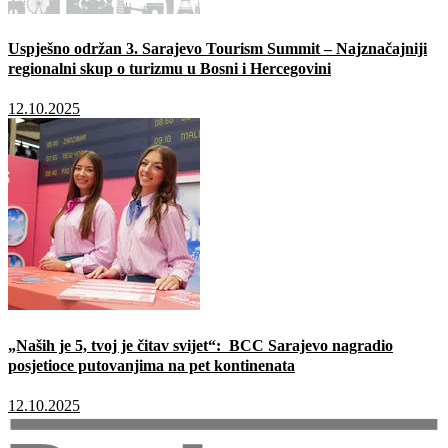
Uspješno održan 3. Sarajevo Tourism Summit – Najznačajniji
regionalni skup o turizmu u Bosni i Hercegovini
12.10.2025
„Naših je 5, tvoj je čitav svijet“: BCC Sarajevo nagradio
posjetioce putovanjima na pet kontinenata
12.10.2025