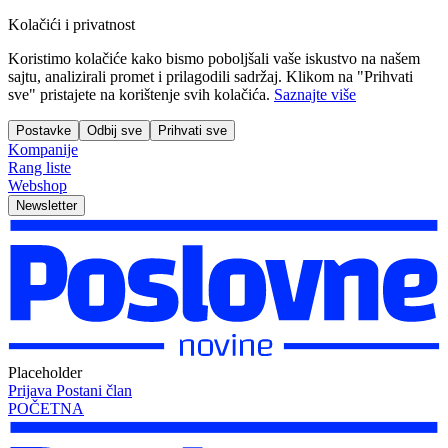
Kolačići i privatnost
Koristimo kolačiće kako bismo poboljšali vaše iskustvo na našem
sajtu, analizirali promet i prilagodili sadržaj. Klikom na "Prihvati
sve" pristajete na korištenje svih kolačića.
Saznajte više
Postavke
Odbij sve
Prihvati sve
Kompanije
Rang liste
Webshop
Newsletter
Placeholder
Prijava
Postani član
POČETNA