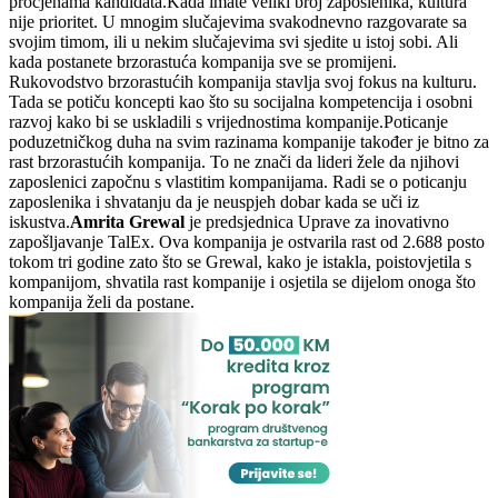
procjenama kandidata.Kada imate veliki broj zaposlenika, kultura
nije prioritet. U mnogim slučajevima svakodnevno razgovarate sa
svojim timom, ili u nekim slučajevima svi sjedite u istoj sobi. Ali
kada postanete brzorastuća kompanija sve se promijeni.
Rukovodstvo brzorastućih kompanija stavlja svoj fokus na kulturu.
Tada se potiču koncepti kao što su socijalna kompetencija i osobni
razvoj kako bi se uskladili s vrijednostima kompanije.Poticanje
poduzetničkog duha na svim razinama kompanije također je bitno za
rast brzorastućih kompanija. To ne znači da lideri žele da njihovi
zaposlenici započnu s vlastitim kompanijama. Radi se o poticanju
zaposlenika i shvatanju da je neuspjeh dobar kada se uči iz
iskustva.
Amrita Grewal
je
predsjednica Uprave za inovativno
zapošljavanje TalEx. Ova kompanija je ostvarila rast od 2.688 posto
tokom tri godine zato što se Grewal, kako je istakla, poistovjetila s
kompanijom, shvatila rast kompanije i osjetila se dijelom onoga što
kompanija želi da postane.