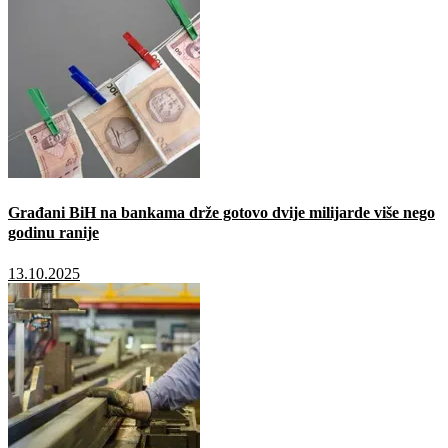
Građani BiH na bankama drže gotovo dvije milijarde više nego
godinu ranije
13.10.2025