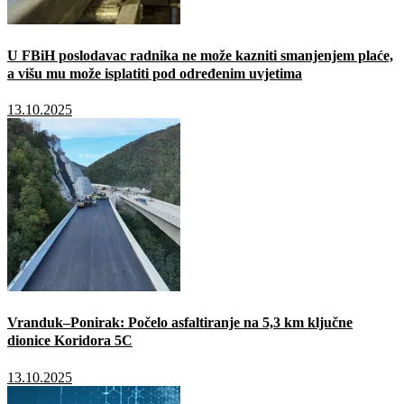
U FBiH poslodavac radnika ne može kazniti smanjenjem plaće,
a višu mu može isplatiti pod određenim uvjetima
13.10.2025
Vranduk–Ponirak: Počelo asfaltiranje na 5,3 km ključne
dionice Koridora 5C
13.10.2025