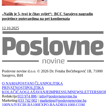
„Naših je 5, tvoj je čitav svijet“: BCC Sarajevo nagradio
posjetioce putovanjima na pet kontinenata
12.10.2025
Poslovne novine d.o.o. © 2026 Dr. Fetaha Bećirbegović 1B, 71000
Sarajevo, BiH
O NAMA
POSTANI ČLAN
POLITIKA
PRIVATNOSTI
POLITIKA
KOLAČIĆA
OGLAŠAVANJE
IMPRESSUM
NEWSLETTER
SHO
Redakcija:
033 974 886
|
info@poslovnenovine.ba
Marketing:
033 742 002
|
marketing@poslovnenovine.ba
100NAJVECIH.BA
100EXPO.BA
ADRIA1000.COM