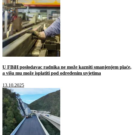
U FBiH poslodavac radnika ne može kazniti smanjenjem plaće,
a višu mu može isplatiti pod određenim uvjetima
13.10.2025