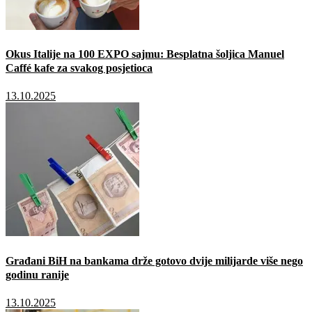
Okus Italije na 100 EXPO sajmu: Besplatna šoljica Manuel
Caffé kafe za svakog posjetioca
13.10.2025
Građani BiH na bankama drže gotovo dvije milijarde više nego
godinu ranije
13.10.2025