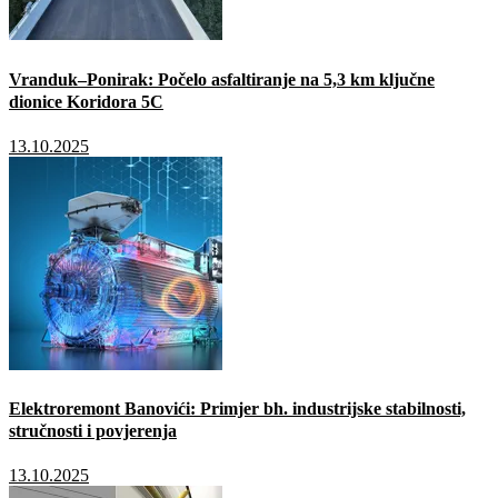
Vranduk–Ponirak: Počelo asfaltiranje na 5,3 km ključne
dionice Koridora 5C
13.10.2025
Elektroremont Banovići: Primjer bh. industrijske stabilnosti,
stručnosti i povjerenja
13.10.2025