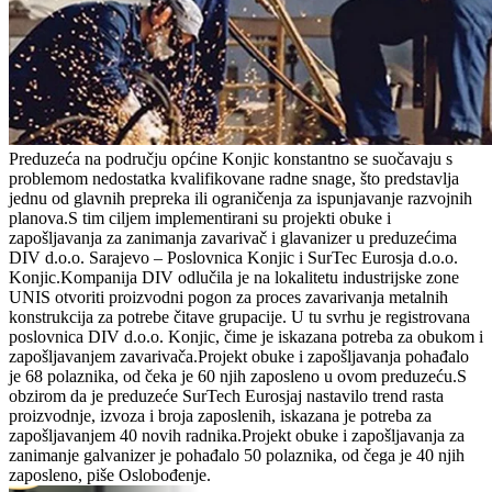
Preduzeća na području općine Konjic konstantno se suočavaju s
problemom nedostatka kvalifikovane radne snage, što predstavlja
jednu od glavnih prepreka ili ograničenja za ispunjavanje razvojnih
planova.S tim ciljem implementirani su projekti obuke i
zapošljavanja za zanimanja zavarivač i glavanizer u preduzećima
DIV d.o.o. Sarajevo – Poslovnica Konjic i SurTec Eurosja d.o.o.
Konjic.Kompanija DIV odlučila je na lokalitetu industrijske zone
UNIS otvoriti proizvodni pogon za proces zavarivanja metalnih
konstrukcija za potrebe čitave grupacije. U tu svrhu je registrovana
poslovnica DIV d.o.o. Konjic, čime je iskazana potreba za obukom i
zapošljavanjem zavarivača.Projekt obuke i zapošljavanja pohađalo
je 68 polaznika, od čeka je 60 njih zaposleno u ovom preduzeću.S
obzirom da je preduzeće SurTech Eurosjaj nastavilo trend rasta
proizvodnje, izvoza i broja zaposlenih, iskazana je potreba za
zapošljavanjem 40 novih radnika.Projekt obuke i zapošljavanja za
zanimanje galvanizer je pohađalo 50 polaznika, od čega je 40 njih
zaposleno, piše Oslobođenje.