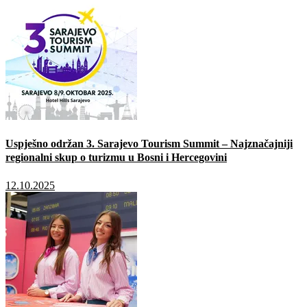
Uspješno održan 3. Sarajevo Tourism Summit – Najznačajniji
regionalni skup o turizmu u Bosni i Hercegovini
12.10.2025