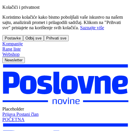
Kolačići i privatnost
Koristimo kolačiće kako bismo poboljšali vaše iskustvo na našem
sajtu, analizirali promet i prilagodili sadržaj. Klikom na "Prihvati
sve" pristajete na korištenje svih kolačića.
Saznajte više
Postavke
Odbij sve
Prihvati sve
Kompanije
Rang liste
Webshop
Newsletter
Placeholder
Prijava
Postani član
POČETNA