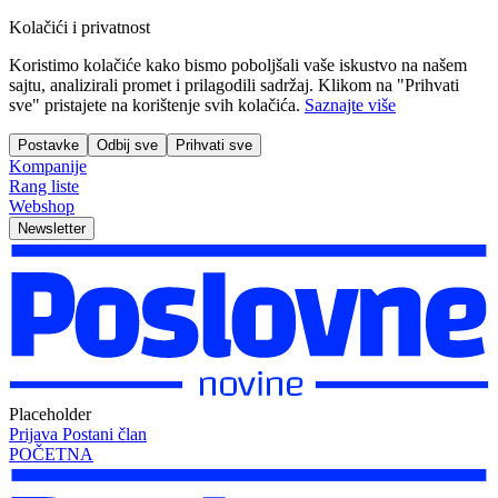
Kolačići i privatnost
Koristimo kolačiće kako bismo poboljšali vaše iskustvo na našem
sajtu, analizirali promet i prilagodili sadržaj. Klikom na "Prihvati
sve" pristajete na korištenje svih kolačića.
Saznajte više
Postavke
Odbij sve
Prihvati sve
Kompanije
Rang liste
Webshop
Newsletter
Placeholder
Prijava
Postani član
POČETNA