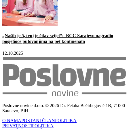
„Naših je 5, tvoj je čitav svijet“: BCC Sarajevo nagradio
posjetioce putovanjima na pet kontinenata
12.10.2025
Poslovne novine d.o.o. © 2026 Dr. Fetaha Bećirbegović 1B, 71000
Sarajevo, BiH
O NAMA
POSTANI ČLAN
POLITIKA
PRIVATNOSTI
POLITIKA