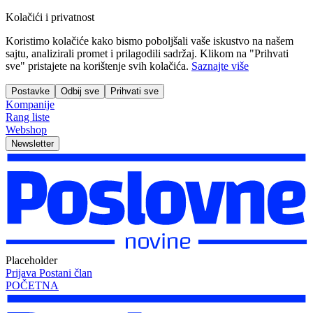
Kolačići i privatnost
Koristimo kolačiće kako bismo poboljšali vaše iskustvo na našem
sajtu, analizirali promet i prilagodili sadržaj. Klikom na "Prihvati
sve" pristajete na korištenje svih kolačića.
Saznajte više
Postavke
Odbij sve
Prihvati sve
Kompanije
Rang liste
Webshop
Newsletter
Placeholder
Prijava
Postani član
POČETNA