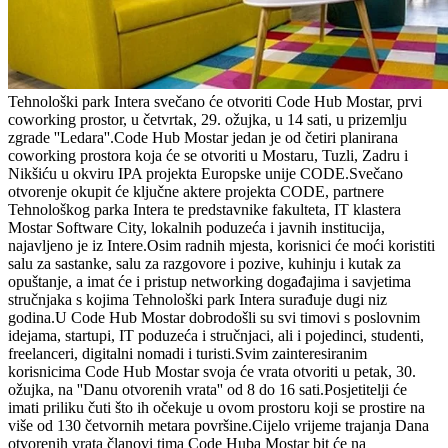
Tehnološki park Intera svečano će otvoriti Code Hub Mostar, prvi
coworking prostor, u četvrtak, 29. ožujka, u 14 sati, u prizemlju
zgrade ''Ledara''.Code Hub Mostar jedan je od četiri planirana
coworking prostora koja će se otvoriti u Mostaru, Tuzli, Zadru i
Nikšiću u okviru IPA projekta Europske unije CODE.Svečano
otvorenje okupit će ključne aktere projekta CODE, partnere
Tehnološkog parka Intera te predstavnike fakulteta, IT klastera
Mostar Software City, lokalnih poduzeća i javnih institucija,
najavljeno je iz Intere.Osim radnih mjesta, korisnici će moći koristiti
salu za sastanke, salu za razgovore i pozive, kuhinju i kutak za
opuštanje, a imat će i pristup networking događajima i savjetima
stručnjaka s kojima Tehnološki park Intera surađuje dugi niz
godina.U Code Hub Mostar dobrodošli su svi timovi s poslovnim
idejama, startupi, IT poduzeća i stručnjaci, ali i pojedinci, studenti,
freelanceri, digitalni nomadi i turisti.Svim zainteresiranim
korisnicima Code Hub Mostar svoja će vrata otvoriti u petak, 30.
ožujka, na ''Danu otvorenih vrata'' od 8 do 16 sati.Posjetitelji će
imati priliku čuti što ih očekuje u ovom prostoru koji se prostire na
više od 130 četvornih metara površine.Cijelo vrijeme trajanja Dana
otvorenih vrata članovi tima Code Huba Mostar bit će na