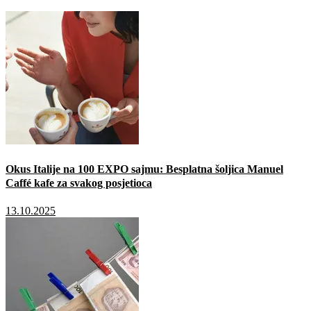
Okus Italije na 100 EXPO sajmu: Besplatna šoljica Manuel
Caffé kafe za svakog posjetioca
13.10.2025