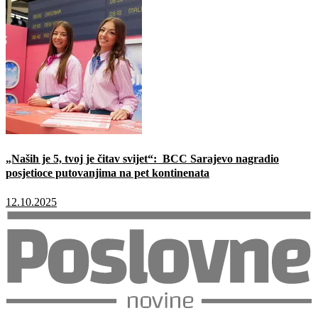
„Naših je 5, tvoj je čitav svijet“: BCC Sarajevo nagradio
posjetioce putovanjima na pet kontinenata
12.10.2025