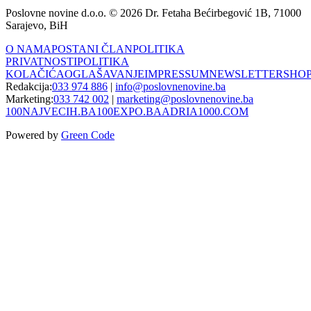
Poslovne novine d.o.o. © 2026 Dr. Fetaha Bećirbegović 1B, 71000
Sarajevo, BiH
O NAMA
POSTANI ČLAN
POLITIKA
PRIVATNOSTI
POLITIKA
KOLAČIĆA
OGLAŠAVANJE
IMPRESSUM
NEWSLETTER
SHO
Redakcija:
033 974 886
|
info@poslovnenovine.ba
Marketing:
033 742 002
|
marketing@poslovnenovine.ba
100NAJVECIH.BA
100EXPO.BA
ADRIA1000.COM
Powered by
Green Code