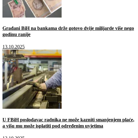
Građani BiH na bankama drže gotovo dvije milijarde više nego
godinu ranije
13.10.2025
U FBiH poslodavac radnika ne može kazniti smanjenjem plaće,
a višu mu može isplatiti pod određenim uvjetima