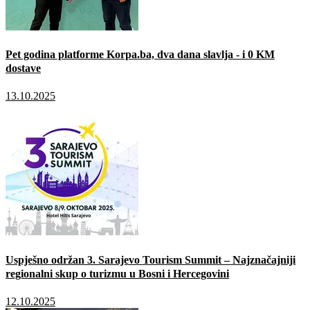
Pet godina platforme Korpa.ba, dva dana slavlja - i 0 KM
dostave
13.10.2025
Uspješno održan 3. Sarajevo Tourism Summit – Najznačajniji
regionalni skup o turizmu u Bosni i Hercegovini
12.10.2025