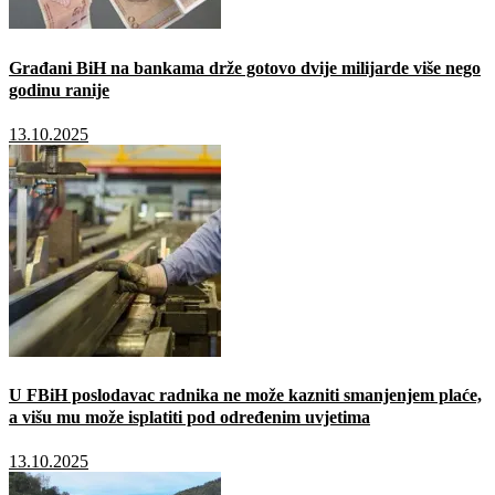
Građani BiH na bankama drže gotovo dvije milijarde više nego
godinu ranije
13.10.2025
U FBiH poslodavac radnika ne može kazniti smanjenjem plaće,
a višu mu može isplatiti pod određenim uvjetima
13.10.2025