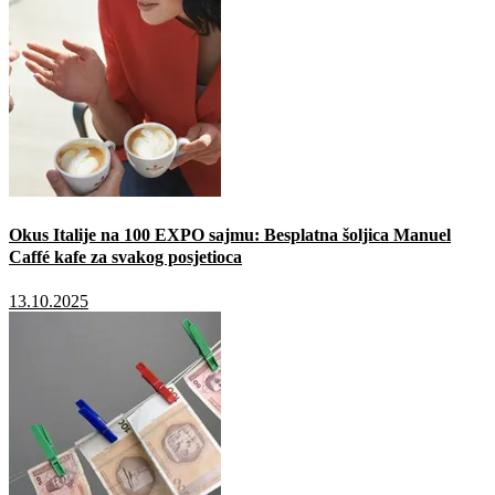
Okus Italije na 100 EXPO sajmu: Besplatna šoljica Manuel
Caffé kafe za svakog posjetioca
13.10.2025