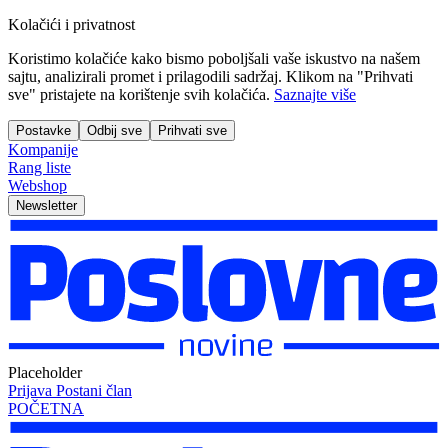
Kolačići i privatnost
Koristimo kolačiće kako bismo poboljšali vaše iskustvo na našem
sajtu, analizirali promet i prilagodili sadržaj. Klikom na "Prihvati
sve" pristajete na korištenje svih kolačića.
Saznajte više
Postavke
Odbij sve
Prihvati sve
Kompanije
Rang liste
Webshop
Newsletter
Placeholder
Prijava
Postani član
POČETNA