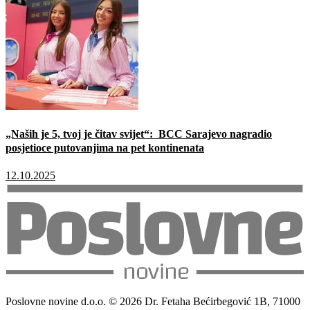
„Naših je 5, tvoj je čitav svijet“: BCC Sarajevo nagradio
posjetioce putovanjima na pet kontinenata
12.10.2025
Poslovne novine d.o.o. © 2026 Dr. Fetaha Bećirbegović 1B, 71000