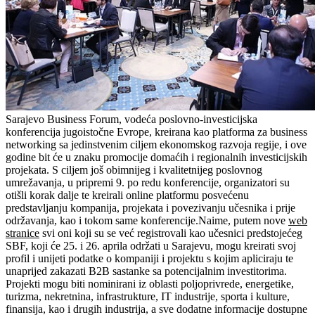
Sarajevo Business Forum, vodeća poslovno-investicijska
konferencija jugoistočne Evrope, kreirana kao platforma za business
networking sa jedinstvenim ciljem ekonomskog razvoja regije, i ove
godine bit će u znaku promocije domaćih i regionalnih investicijskih
projekata. S ciljem još obimnijeg i kvalitetnijeg poslovnog
umrežavanja, u pripremi 9. po redu konferencije, organizatori su
otišli korak dalje te kreirali online platformu posvećenu
predstavljanju kompanija, projekata i povezivanju učesnika i prije
održavanja, kao i tokom same konferencije.Naime, putem nove
web
stranice
svi oni koji su se već registrovali kao učesnici predstojećeg
SBF, koji će 25. i 26. aprila održati u Sarajevu, mogu kreirati svoj
profil i unijeti podatke o kompaniji i projektu s kojim apliciraju te
unaprijed zakazati B2B sastanke sa potencijalnim investitorima.
Projekti mogu biti nominirani iz oblasti poljoprivrede, energetike,
turizma, nekretnina, infrastrukture, IT industrije, sporta i kulture,
finansija, kao i drugih industrija, a sve dodatne informacije dostupne