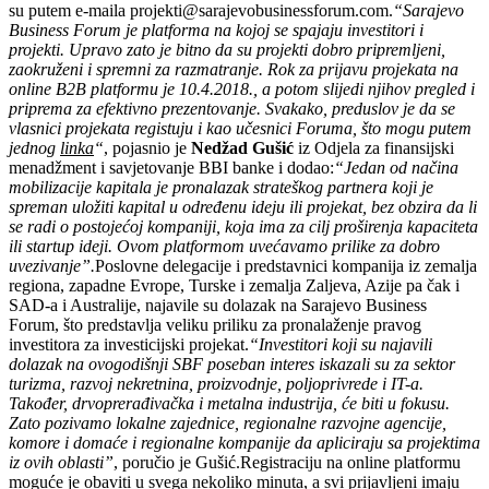
su putem e-maila
projekti@sarajevobusinessforum.com
.
“Sarajevo
Business Forum je platforma na kojoj se spajaju investitori i
projekti. Upravo zato je bitno da su projekti dobro pripremljeni,
zaokruženi i spremni za razmatranje. Rok za prijavu projekata na
online B2B platformu je 10.4.2018., a potom slijedi njihov pregled i
priprema za efektivno prezentovanje. Svakako, preduslov je da se
vlasnici projekata registuju i kao učesnici Foruma, što mogu putem
jednog
linka
“
, pojasnio je
Nedžad Gušić
iz Odjela za finansijski
menadžment i savjetovanje BBI banke i dodao:
“Jedan od načina
mobilizacije kapitala je pronalazak strateškog partnera koji je
spreman uložiti kapital u određenu ideju ili projekat, bez obzira da li
se radi o postojećoj kompaniji, koja ima za cilj proširenja kapaciteta
ili startup ideji. Ovom platformom uvećavamo prilike za dobro
uvezivanje”.
Poslovne delegacije i predstavnici kompanija iz zemalja
regiona, zapadne Evrope, Turske i zemalja Zaljeva, Azije pa čak i
SAD-a i Australije, najavile su dolazak na Sarajevo Business
Forum, što predstavlja veliku priliku za pronalaženje pravog
investitora za investicijski projekat.
“Investitori koji su najavili
dolazak na ovogodišnji SBF poseban interes iskazali su za sektor
turizma, razvoj nekretnina, proizvodnje, poljoprivrede i IT-a.
Također, drvoprerađivačka i metalna industrija, će biti u fokusu.
Zato pozivamo lokalne zajednice, regionalne razvojne agencije,
komore i domaće i regionalne kompanije da apliciraju sa projektima
iz ovih oblasti”
, poručio je Gušić.Registraciju na online platformu
moguće je obaviti u svega nekoliko minuta, a svi prijavljeni imaju