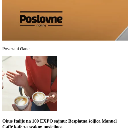
Povezani članci
Okus Italije na 100 EXPO sajmu: Besplatna šoljica Manuel
Caffé kafe za svakog posjetioca