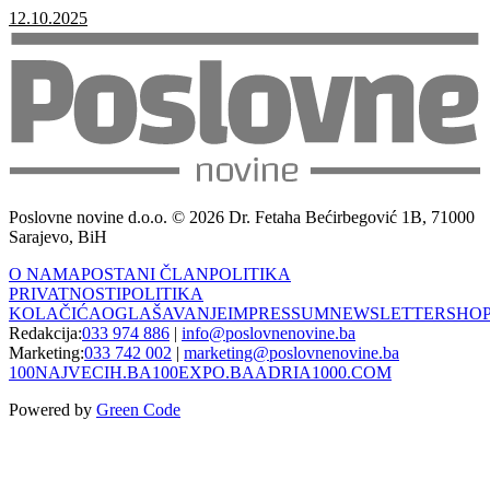
12.10.2025
Poslovne novine d.o.o. © 2026 Dr. Fetaha Bećirbegović 1B, 71000
Sarajevo, BiH
O NAMA
POSTANI ČLAN
POLITIKA
PRIVATNOSTI
POLITIKA
KOLAČIĆA
OGLAŠAVANJE
IMPRESSUM
NEWSLETTER
SHO
Redakcija:
033 974 886
|
info@poslovnenovine.ba
Marketing:
033 742 002
|
marketing@poslovnenovine.ba
100NAJVECIH.BA
100EXPO.BA
ADRIA1000.COM
Powered by
Green Code