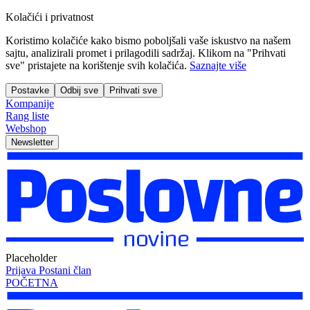
Kolačići i privatnost
Koristimo kolačiće kako bismo poboljšali vaše iskustvo na našem
sajtu, analizirali promet i prilagodili sadržaj. Klikom na "Prihvati
sve" pristajete na korištenje svih kolačića.
Saznajte više
Postavke
Odbij sve
Prihvati sve
Kompanije
Rang liste
Webshop
Newsletter
Placeholder
Prijava
Postani član
POČETNA