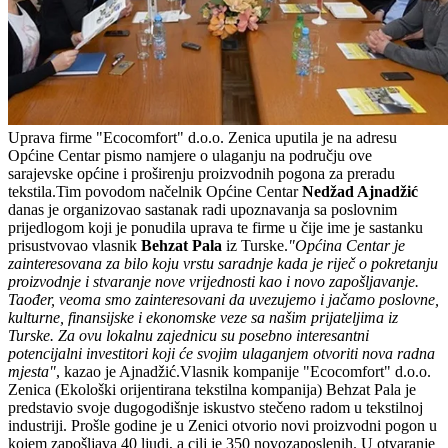
Uprava firme "Ecocomfort" d.o.o. Zenica uputila je na adresu
Općine Centar pismo namjere o ulaganju na području ove
sarajevske općine i proširenju proizvodnih pogona za preradu
tekstila.Tim povodom načelnik Općine Centar
Nedžad Ajnadžić
danas je organizovao sastanak radi upoznavanja sa poslovnim
prijedlogom koji je ponudila uprava te firme u čije ime je sastanku
prisustvovao vlasnik
Behzat Pala
iz Turske.
"Općina Centar je
zainteresovana za bilo koju vrstu saradnje kada je riječ o pokretanju
proizvodnje i stvaranje nove vrijednosti kao i novo zapošljavanje.
Taođer, veoma smo zainteresovani da uvezujemo i jačamo poslovne,
kulturne, finansijske i ekonomske veze sa našim prijateljima iz
Turske. Za ovu lokalnu zajednicu su posebno interesantni
potencijalni investitori koji će svojim ulaganjem otvoriti nova radna
mjesta"
, kazao je Ajnadžić.Vlasnik kompanije "Ecocomfort" d.o.o.
Zenica (Ekološki orijentirana tekstilna kompanija) Behzat Pala je
predstavio svoje dugogodišnje iskustvo stečeno radom u tekstilnoj
industriji. Prošle godine je u Zenici otvorio novi proizvodni pogon u
kojem zapošljava 40 ljudi, a cilj je 350 novozaposlenih. U otvaranje