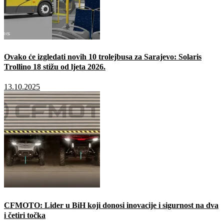
Ovako će izgledati novih 10 trolejbusa za Sarajevo: Solaris
Trollino 18 stižu od ljeta 2026.
13.10.2025
CFMOTO: Lider u BiH koji donosi inovacije i sigurnost na dva
i četiri točka