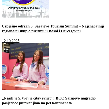
Uspješno održan 3. Sarajevo Tourism Summit – Najznačajniji
regionalni skup o turizmu u Bosni i Hercegovini
12.10.2025
„Naših je 5, tvoj je čitav svijet“: BCC Sarajevo nagradio
posjetioce putovanjima na pet kontinenata