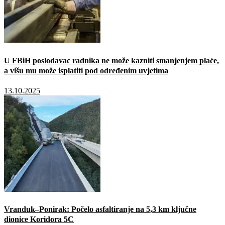
U FBiH poslodavac radnika ne može kazniti smanjenjem plaće,
a višu mu može isplatiti pod određenim uvjetima
13.10.2025
Vranduk–Ponirak: Počelo asfaltiranje na 5,3 km ključne
dionice Koridora 5C