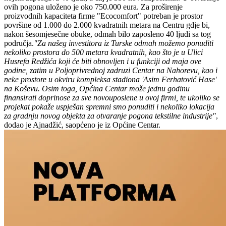
ovih pogona uloženo je oko 750.000 eura. Za proširenje
proizvodnih kapaciteta firme "Ecocomfort" potreban je prostor
površine od 1.000 do 2.000 kvadratnih metara na Centru gdje bi,
nakon šesomjesečne obuke, odmah bilo zaposleno 40 ljudi sa tog
područja.
"Za našeg investitora iz Turske odmah možemo ponuditi
nekoliko prostora do 500 metara kvadratnih, kao što je u Ulici
Husrefa Redžića koji će biti obnovljen i u funkciji od maja ove
godine, zatim u Poljoprivrednoj zadruzi Centar na Nahorevu, kao i
neke prostore u okviru kompleksa stadiona 'Asim Ferhatović Hase'
na Koševu. Osim toga, Općina Centar može jednu godinu
finansirati doprinose za sve novouposlene u ovoj firmi, te ukoliko se
projekat pokaže uspješan spremni smo ponuditi i nekoliko lokacija
za gradnju novog objekta za otvaranje pogona tekstilne industrije"
,
dodao je Ajnadžić, saopćeno je iz Općine Centar.