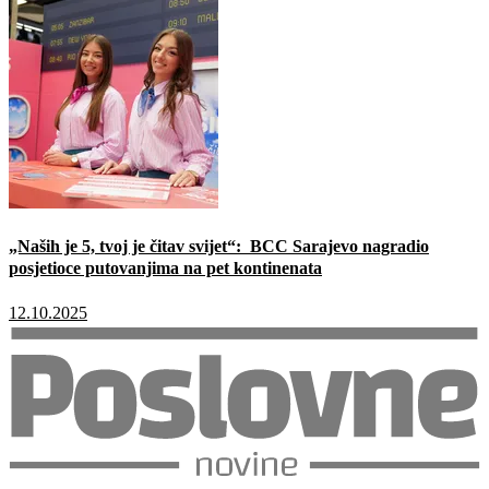
„Naših je 5, tvoj je čitav svijet“: BCC Sarajevo nagradio
posjetioce putovanjima na pet kontinenata
12.10.2025