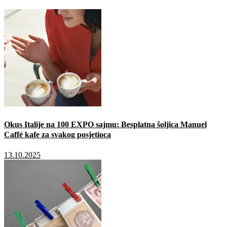
Okus Italije na 100 EXPO sajmu: Besplatna šoljica Manuel
Caffé kafe za svakog posjetioca
13.10.2025