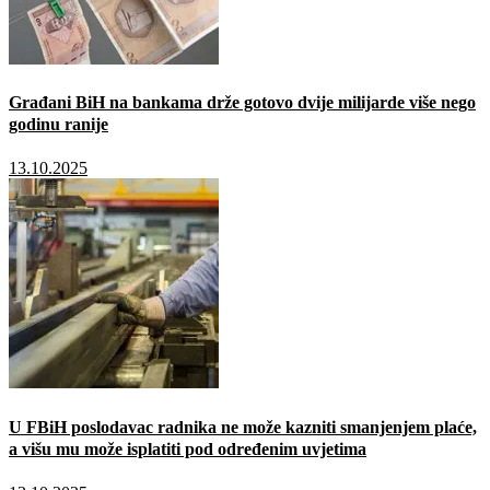
Građani BiH na bankama drže gotovo dvije milijarde više nego
godinu ranije
13.10.2025
U FBiH poslodavac radnika ne može kazniti smanjenjem plaće,
a višu mu može isplatiti pod određenim uvjetima