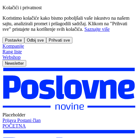
Kolačići i privatnost
Koristimo kolačiće kako bismo poboljšali vaše iskustvo na našem
sajtu, analizirali promet i prilagodili sadržaj. Klikom na "Prihvati
sve" pristajete na korištenje svih kolačića.
Saznajte više
Postavke
Odbij sve
Prihvati sve
Kompanije
Rang liste
Webshop
Newsletter
Placeholder
Prijava
Postani član
POČETNA