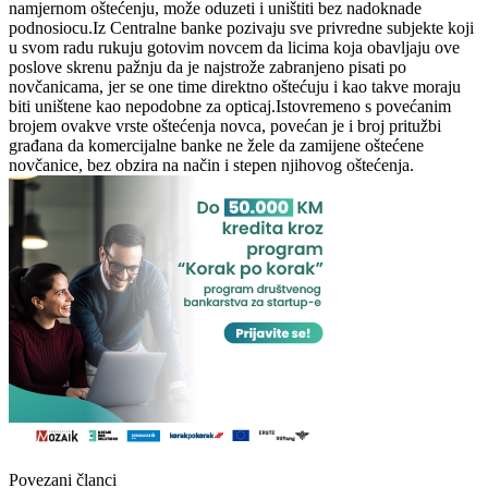
namjernom oštećenju, može oduzeti i uništiti bez nadoknade
podnosiocu.Iz Centralne banke pozivaju sve privredne subjekte koji
u svom radu rukuju gotovim novcem da licima koja obavljaju ove
poslove skrenu pažnju da je najstrože zabranjeno pisati po
novčanicama, jer se one time direktno oštećuju i kao takve moraju
biti uništene kao nepodobne za opticaj.Istovremeno s povećanim
brojem ovakve vrste oštećenja novca, povećan je i broj pritužbi
građana da komercijalne banke ne žele da zamijene oštećene
novčanice, bez obzira na način i stepen njihovog oštećenja.
Povezani članci