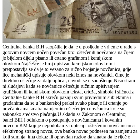
Centralna banka BiH saopštila je da je u posljednje vrijeme u radu s
gotovim novcem uočen povećan broj oštećenih novčanica na čijem
je bijelom dijelu pisano ili crtano grafitnom i kemijskom
olovkom.Najčešće je broj upisivan kemijskom olovkom i
pretpostavlja se da je to vezano za ručno brojanje novčanica, gdje
lice mehanički upisuje olovkom neki iznos na novčanici, čime je
direktno oštećuje za dalji opticaj, navodi se u saopštenju.Nisu strani
ni slučajevi kada se novčanice oštećuju ručnim upisivanjem
grafičkom ili kemijskom olovkom teksta, crteža, simbola i slično.Iz
Centralne banke BiH skreću pažnju svim privrednim subjektima i
građanima da se u bankarskoj praksi svako pisanje ili crtanje po
novčanicama smatra namjernim oštećenjem novčanica koje su
zakonsko sredstvo plaćanja.U skladu sa Zakonom o Centralnoj
banci BiH i odlukom o postupanju s novčanicama i kovanim
novcem KM koji je nepodoban za opticaj i oštećenim novčanicama
efektivnog stranog novca, ova banka novac podnesen na zamjenu za
koji sumnja, ima dokaz ili opravdan razlog da smatra da je riječ o