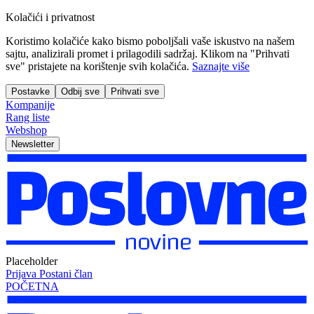
Kolačići i privatnost
Koristimo kolačiće kako bismo poboljšali vaše iskustvo na našem
sajtu, analizirali promet i prilagodili sadržaj. Klikom na "Prihvati
sve" pristajete na korištenje svih kolačića.
Saznajte više
Postavke
Odbij sve
Prihvati sve
Kompanije
Rang liste
Webshop
Newsletter
Placeholder
Prijava
Postani član
POČETNA