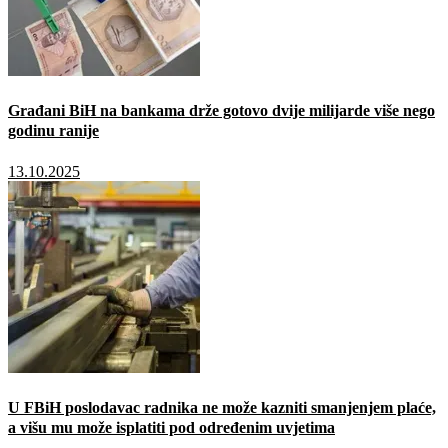
Građani BiH na bankama drže gotovo dvije milijarde više nego
godinu ranije
13.10.2025
U FBiH poslodavac radnika ne može kazniti smanjenjem plaće,
a višu mu može isplatiti pod određenim uvjetima