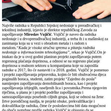
Najviše radnika u Republici Srpskoj nedostaje u prerađivačkoj i
tekstilnoj industriji, izjavio je direktor republičkog Zavoda za
zapošljavanje
Miroslav Vujičić
. Vujičić je naveo da radnika
nedostaje i u drvoprerađivačkoj industriji, a treba ih i u mašinskoj za
zanimanja koja su u vezi s obradom metala i s radom s
metalom.
“Kada je visoka stručna sprema u pitanju radnika
nedostaje u informacionim tehnologijama”,
rekao je Vujičić.On je
istakao da je u ovoj godini planiran projekt zapošljavanja putem
regresnog plaćanja doprinosa, a odnosi se na regresno plaćanje
doprinosa u realnom sektoru u kompanijama koje su zaposlila
radnike u 2017, što će nastaviti i u 2018. godini. Vujičić je pomenuo
i projekt zapošljavanja pripravnika, kojim će biti obuhvaćena djeca
poginulih boraca, studenti, zatim projekt “Zajedno do posla”
namijenjen zapošljavanju demobilisanih boraca, kao i projekt
zapošljavanja izbjeglih, raseljenih lica i povratnika.Prema njegovim
riječima, u planu je i projekt podrške zapošljavanju i
samozapošljavanju posebnih ciljnih grupa, koji se odnosi na žene
žrtve porodičnog nasilja, te projekt obuke, prekvalifikacije i
dokvalifikacije radnika, čime će poslodavcima biti data mogućnost
da obuče potrebne profile radnika.Vujičić je objasnio da se