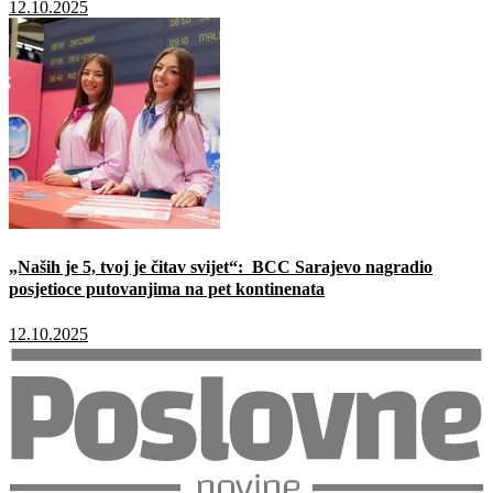
12.10.2025
„Naših je 5, tvoj je čitav svijet“: BCC Sarajevo nagradio
posjetioce putovanjima na pet kontinenata
12.10.2025