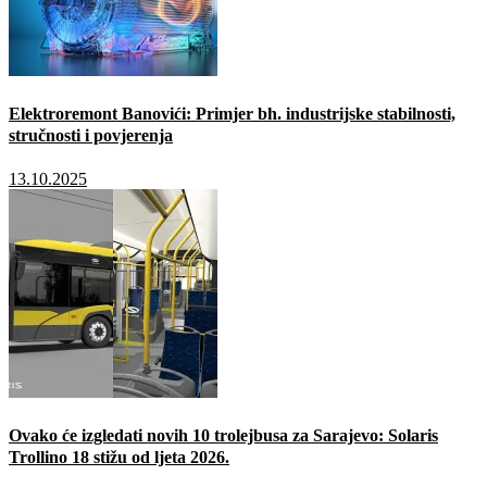
Elektroremont Banovići: Primjer bh. industrijske stabilnosti,
stručnosti i povjerenja
13.10.2025
Ovako će izgledati novih 10 trolejbusa za Sarajevo: Solaris
Trollino 18 stižu od ljeta 2026.