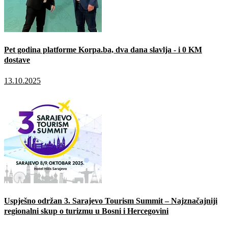
Pet godina platforme Korpa.ba, dva dana slavlja - i 0 KM
dostave
13.10.2025
Uspješno održan 3. Sarajevo Tourism Summit – Najznačajniji
regionalni skup o turizmu u Bosni i Hercegovini