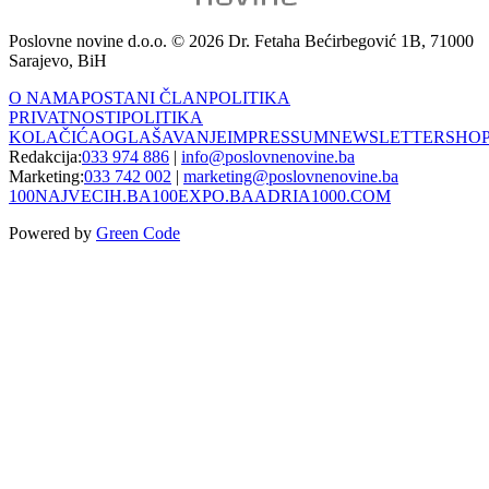
Poslovne novine d.o.o. © 2026 Dr. Fetaha Bećirbegović 1B, 71000
Sarajevo, BiH
O NAMA
POSTANI ČLAN
POLITIKA
PRIVATNOSTI
POLITIKA
KOLAČIĆA
OGLAŠAVANJE
IMPRESSUM
NEWSLETTER
SHO
Redakcija:
033 974 886
|
info@poslovnenovine.ba
Marketing:
033 742 002
|
marketing@poslovnenovine.ba
100NAJVECIH.BA
100EXPO.BA
ADRIA1000.COM
Powered by
Green Code