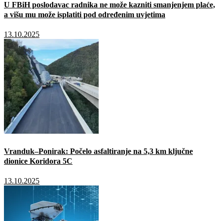
U FBiH poslodavac radnika ne može kazniti smanjenjem plaće,
a višu mu može isplatiti pod određenim uvjetima
13.10.2025
Vranduk–Ponirak: Počelo asfaltiranje na 5,3 km ključne
dionice Koridora 5C
13.10.2025