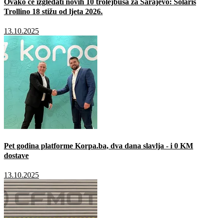
Ovako će izgledati novih 10 trolejbusa za Sarajevo: Solaris
Trollino 18 stižu od ljeta 2026.
13.10.2025
Pet godina platforme Korpa.ba, dva dana slavlja - i 0 KM
dostave
13.10.2025