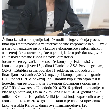
Želimo izrasti u kompaniju koja će nuditi usluge vođenja procesa
finansija i računovodstva za internacionalne korporacije kao i ulazak
u sferu organizacije razvoja kadrova ekonomskog i informatickog
usmjerenja kroz razne projekte u praksi, kaže u početku razgovora
za Poslovne novine Esada Karović, direktorica
bosanskohercegovačke brzorastuće kompanije Establish.Ova
kompanija postoji već 15 godina i članica je ASA Prevent grupacije
(APG). Establish pruža podršku IT sektoru, računovodstvu i
finansijama za članice ASA Grupacije i kompanijama van granica
BiH.Podaci LRC-a pokazuju da Establish bilježi značajan rast u
trogodišnjem periodu, i to sa Složenom godišnjom stopom rasta
(CAGR) od 44 posto. U periodu 2014-2016. prihodi kompanije su
više nego uduplani, i to sa 2,2 miliona KM u 2014. godini na 4,7
miliona KM u 2016. godini. Veliki je i rast broja zaposlenih u ovoj
kompaniji. Tokom 2014. godine Establish je imao 34 uposlenika, a
kako je istakla Karović, danas ova firma zapošljava 120