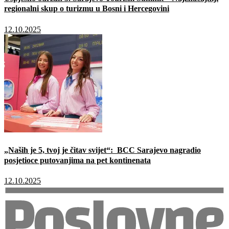
regionalni skup o turizmu u Bosni i Hercegovini
12.10.2025
„Naših je 5, tvoj je čitav svijet“: BCC Sarajevo nagradio
posjetioce putovanjima na pet kontinenata
12.10.2025