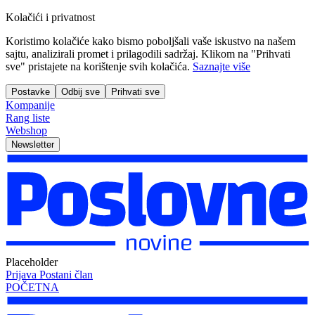
Kolačići i privatnost
Koristimo kolačiće kako bismo poboljšali vaše iskustvo na našem
sajtu, analizirali promet i prilagodili sadržaj. Klikom na "Prihvati
sve" pristajete na korištenje svih kolačića.
Saznajte više
Postavke
Odbij sve
Prihvati sve
Kompanije
Rang liste
Webshop
Newsletter
Placeholder
Prijava
Postani član
POČETNA