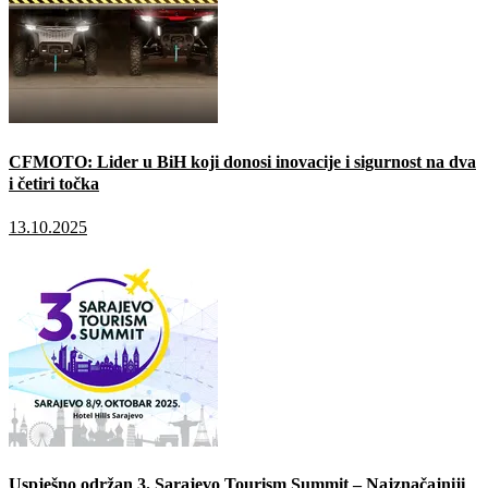
CFMOTO: Lider u BiH koji donosi inovacije i sigurnost na dva
i četiri točka
13.10.2025
Uspješno održan 3. Sarajevo Tourism Summit – Najznačajniji