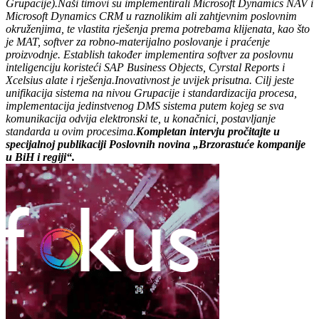
Grupacije).
Naši timovi su implementirali Microsoft Dynamics NAV i
Microsoft Dynamics CRM u raznolikim ali zahtjevnim poslovnim
okruženjima, te vlastita rješenja prema potrebama klijenata, kao što
je MAT, softver za robno-materijalno poslovanje i praćenje
proizvodnje. Establish također implementira softver za poslovnu
inteligenciju koristeći SAP Business Objects, Cyrstal Reports i
Xcelsius alate i rješenja.
Inovativnost je uvijek prisutna. Cilj jeste
unifikacija sistema na nivou Grupacije i standardizacija procesa,
implementacija jedinstvenog DMS sistema putem kojeg se sva
komunikacija odvija elektronski te, u konačnici, postavljanje
standarda u ovim procesima.
Kompletan intervju pročitajte u
specijalnoj publikaciji Poslovnih novina „Brzorastuće kompanije
u BiH i regiji“.