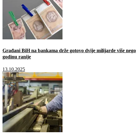
Građani BiH na bankama drže gotovo dvije milijarde više nego
godinu ranije
13.10.2025