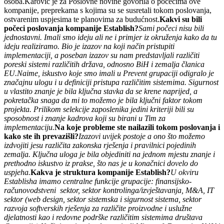
osoba.Karović je za Poslovne novine govorila o počecima ove
kompanije, preprekama s kojima su se susretali tokom poslovanja,
ostvarenim uspjesima te planovima za budućnost.
Kakvi su bili
počeci poslovanja kompanije Establish?
Sami počeci nisu bili
jednostavni. Imali smo ideju ali ne i primjer iz okruženja kako da tu
ideju realiziramo. Bio je izazov na koji način pristupiti
implementaciji, a poseban izazov su nam predstavljali različiti
poreski sistemi različitih država, odnosno BiH i zemalja članica
EU.
Naime, iskustvo koje smo imali u Prevent grupaciji odigralo je
značajnu ulogu i u definiciji pristupa različitim sistemima. Sigurnost
u vlastito znanje je bila ključna stavka da se krene naprijed, a
pokretačka snaga da mi to možemo je bila ključni faktor tokom
projekta. Prilikom selekcije zaposlenika jedini kriteriji bili su
sposobnost i znanje kadrova koji su birani u Tim za
implementaciju.
Na koje probleme ste nailazili tokom poslovanja i
kako ste ih prevazišli?
Izazovi uvijek postoje a ono što možemo
izdvojiti jesu različita zakonska rješenja i pravilnici pojedinih
zemalja. Ključna uloga je bila objediniti na jednom mjestu znanje i
prethodno iskustvo iz prakse, što nas je u konačnici dovelo do
uspjeha.
Kakva je struktura kompanije Establish?
U okviru
Establisha imamo centralne funkcije grupacije: finansijsko-
računovodstveni sektor, sektor kontrolinga/izvještavanja, M&A, IT
sektor (web design, sektor sistemska i sigurnost sistema, sektor
razvoja softverskih rješenja za različite proizvodne i uslužne
djelatnosti kao i redovne podrške različitim sistemima društava