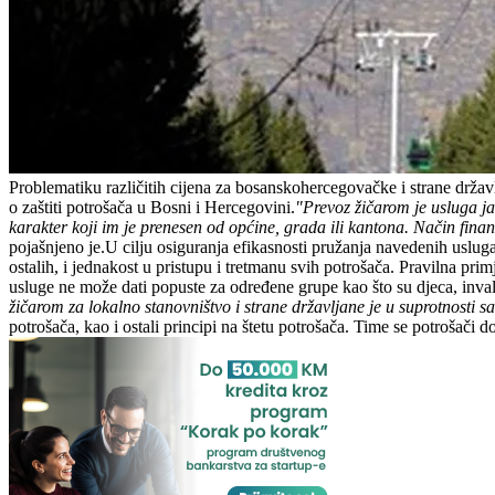
Problematiku različitih cijena za bosanskohercegovačke i strane drž
o zaštiti potrošača u Bosni i Hercegovini.
"Prevoz žičarom je usluga j
karakter koji im je prenesen od općine, grada ili kantona. Način finan
pojašnjeno je.U cilju osiguranja efikasnosti pružanja navedenih usluga, 
ostalih, i jednakost u pristupu i tretmanu svih potrošača. Pravilna pri
usluge ne može dati popuste za određene grupe kao što su djeca, invalid
žičarom za lokalno stanovništvo i strane državljane je u suprotnosti 
potrošača, kao i ostali principi na štetu potrošača. Time se potrošači