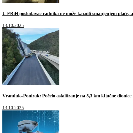
U FBiH poslodavac radnika ne može kazniti smanjenjem plaće, a 
13.10.2025
Vranduk–Ponirak: Počelo asfaltiranje na 5,3 km ključne dionic
13.10.2025