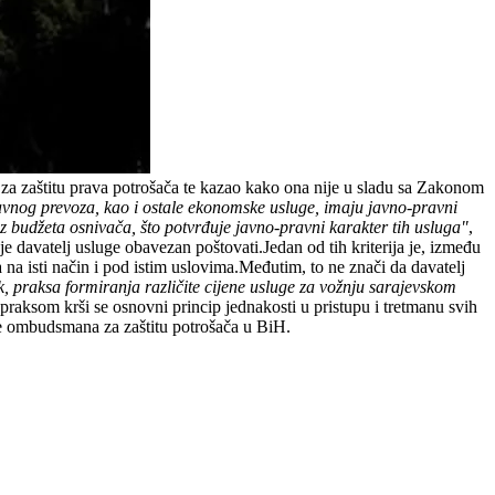
za zaštitu prava potrošača te kazao kako ona nije u sladu sa Zakonom
avnog prevoza, kao i ostale ekonomske usluge, imaju javno-pravni
iz budžeta osnivača, što potvrđuje javno-pravni karakter tih usluga"
,
 je davatelj usluge obavezan poštovati.Jedan od tih kriterija je, između
a na isti način i pod istim uslovima.Međutim, to ne znači da davatelj
k, praksa formiranja različite cijene usluge za vožnju sarajevskom
ksom krši se osnovni princip jednakosti u pristupu i tretmanu svih
cije ombudsmana za zaštitu potrošača u BiH.