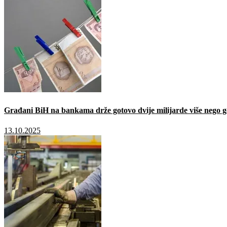
Građani BiH na bankama drže gotovo dvije milijarde više nego g
13.10.2025