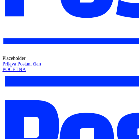
Placeholder
Prijava
Postani član
POČETNA