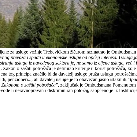
avljene za usluge vožnje Trebevićkom žičarom razmatrao je Ombudsman 
avnog prevoza i spada u ekonomske usluge od općeg interesa. Usluga j
siranja usluga iz navedenog sektora je, ne samo iz cijene usluge, već i 
Zakon o zaštiti potrošača je definirao kriterije u korist potrošača, koje
mjena tog principa značilo bi da davatelj usluge pruža uslugu potrošačim
i, penzioneri..., ali davatelj usluge je to obavezan jasno istaknuti.
"Ipa
sa Zakonom o zaštiti potrošača"
, zaključak je Ombudsmana.Pomenutom pra
 dovode u neravnopravan i diskriminiran položaj, saopćeno je iz Institu