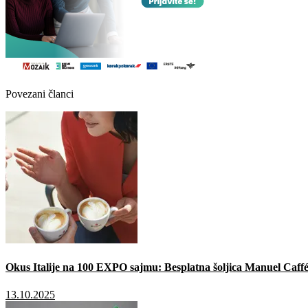
Povezani članci
Okus Italije na 100 EXPO sajmu: Besplatna šoljica Manuel Caffé
13.10.2025