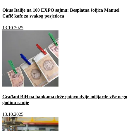
Okus Italije na 100 EXPO sajmu: Besplatna šoljica Manuel
Caffé kafe za svakog posjetioca
13.10.2025
Građani BiH na bankama drže gotovo dvije milijarde više nego
godinu ranije
13.10.2025