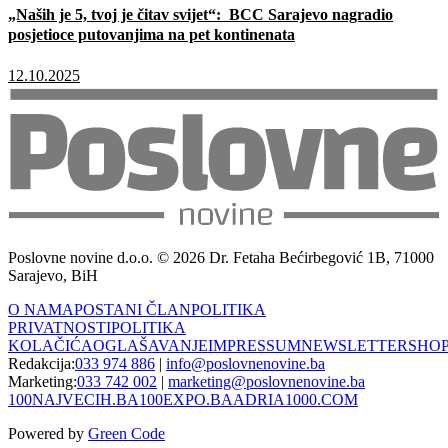
„Naših je 5, tvoj je čitav svijet“: BCC Sarajevo nagradio
posjetioce putovanjima na pet kontinenata
12.10.2025
Poslovne novine d.o.o. © 2026 Dr. Fetaha Bećirbegović 1B, 71000
Sarajevo, BiH
O NAMA
POSTANI ČLAN
POLITIKA
PRIVATNOSTI
POLITIKA
KOLAČIĆA
OGLAŠAVANJE
IMPRESSUM
NEWSLETTER
SHO
Redakcija:
033 974 886
|
info@poslovnenovine.ba
Marketing:
033 742 002
|
marketing@poslovnenovine.ba
100NAJVECIH.BA
100EXPO.BA
ADRIA1000.COM
Powered by
Green Code