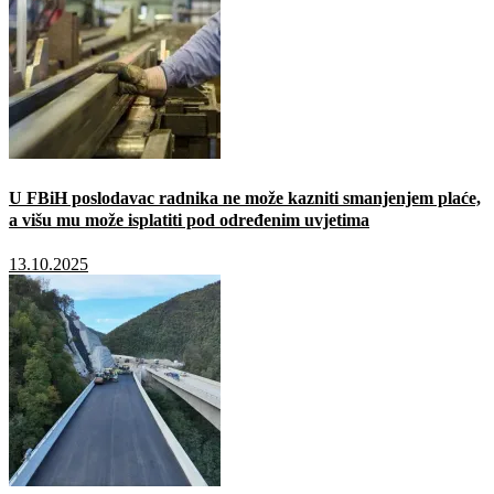
U FBiH poslodavac radnika ne može kazniti smanjenjem plaće,
a višu mu može isplatiti pod određenim uvjetima
13.10.2025