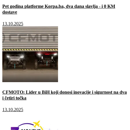
Pet godina platforme Korpa.ba, dva dana slavlja - i 0 KM
dostave
13.10.2025
CFMOTO: Lider u BiH koji donosi inovacije i sigurnost na dva
i četiri točka
13.10.2025