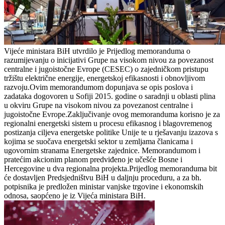
Vijeće ministara BiH utvrdilo je Prijedlog memoranduma o
razumijevanju o inicijativi Grupe na visokom nivou za povezanost
centralne i jugoistočne Evrope (CESEC) o zajedničkom pristupu
tržištu električne energije, energetskoj efikasnosti i obnovljivom
razvoju.Ovim memorandumom dopunjava se opis poslova i
zadataka dogovoren u Sofiji 2015. godine o saradnji u oblasti plina
u okviru Grupe na visokom nivou za povezanost centralne i
jugoistočne Evrope.Zaključivanje ovog memoranduma korisno je za
regionalni energetski sistem u procesu efikasnog i blagovremenog
postizanja ciljeva energetske politike Unije te u rješavanju izazova s
kojima se suočava energetski sektor u zemljama članicama i
ugovornim stranama Energetske zajednice. Memorandumom i
pratećim akcionim planom predviđeno je učešće Bosne i
Hercegovine u dva regionalna projekta.Prijedlog memoranduma bit
će dostavljen Predsjedništvu BiH u daljnju proceduru, a za bh.
potpisnika je predložen ministar vanjske trgovine i ekonomskih
odnosa, saopćeno je iz Vijeća ministara BiH.