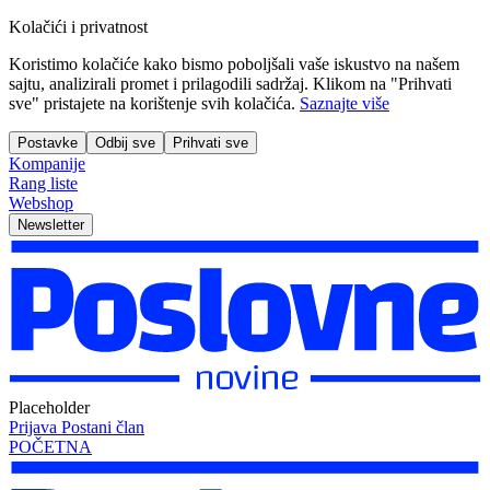
Kolačići i privatnost
Koristimo kolačiće kako bismo poboljšali vaše iskustvo na našem
sajtu, analizirali promet i prilagodili sadržaj. Klikom na "Prihvati
sve" pristajete na korištenje svih kolačića.
Saznajte više
Postavke
Odbij sve
Prihvati sve
Kompanije
Rang liste
Webshop
Newsletter
Placeholder
Prijava
Postani član
POČETNA