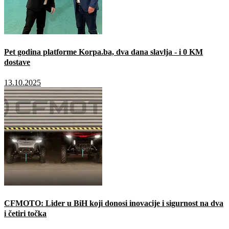
Pet godina platforme Korpa.ba, dva dana slavlja - i 0 KM
dostave
13.10.2025
CFMOTO: Lider u BiH koji donosi inovacije i sigurnost na dva
i četiri točka