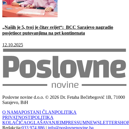
„Naših je 5, tvoj je čitav svijet“: BCC Sarajevo nagradio
posjetioce putovanjima na pet kontinenata
12.10.2025
Poslovne novine d.o.o. © 2026 Dr. Fetaha Bećirbegović 1B, 71000
Sarajevo, BiH
O NAMA
POSTANI ČLAN
POLITIKA
PRIVATNOSTI
POLITIKA
KOLAČIĆA
OGLAŠAVANJE
IMPRESSUM
NEWSLETTER
SHO
Redakcija:
033 974 886
|
info@poslovnenovine.ba