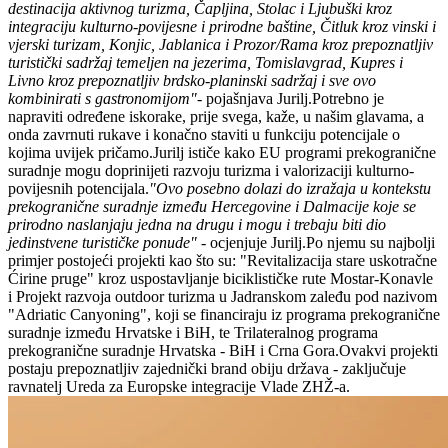
destinacija aktivnog turizma, Čapljina, Stolac i Ljubuški kroz
integraciju kulturno-povijesne i prirodne baštine, Čitluk kroz vinski i
vjerski turizam, Konjic, Jablanica i Prozor/Rama kroz prepoznatljiv
turistički sadržaj temeljen na jezerima, Tomislavgrad, Kupres i
Livno kroz prepoznatljiv brdsko-planinski sadržaj i sve ovo
kombinirati s gastronomijom"-
pojašnjava Jurilj.Potrebno je
napraviti određene iskorake, prije svega, kaže, u našim glavama, a
onda zavrnuti rukave i konačno staviti u funkciju potencijale o
kojima uvijek pričamo.Jurilj ističe kako EU programi prekogranične
suradnje mogu doprinijeti razvoju turizma i valorizaciji kulturno-
povijesnih potencijala.
"Ovo posebno dolazi do izražaja u kontekstu
prekogranične suradnje između Hercegovine i Dalmacije koje se
prirodno naslanjaju jedna na drugu i mogu i trebaju biti dio
jedinstvene turističke ponude"
- ocjenjuje Jurilj.Po njemu su najbolji
primjer postojeći projekti kao što su: "Revitalizacija stare uskotračne
Ćirine pruge" kroz uspostavljanje biciklističke rute Mostar-Konavle
i Projekt razvoja outdoor turizma u Jadranskom zaleđu pod nazivom
"Adriatic Canyoning", koji se financiraju iz programa prekogranične
suradnje između Hrvatske i BiH, te Trilateralnog programa
prekogranične suradnje Hrvatska - BiH i Crna Gora.Ovakvi projekti
postaju prepoznatljiv zajednički brand obiju država - zaključuje
ravnatelj Ureda za Europske integracije Vlade ZHŽ-a.