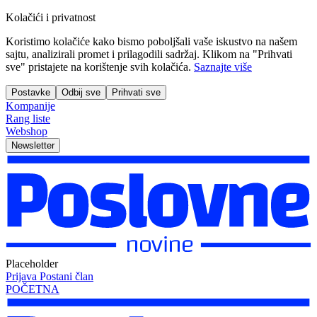
Kolačići i privatnost
Koristimo kolačiće kako bismo poboljšali vaše iskustvo na našem
sajtu, analizirali promet i prilagodili sadržaj. Klikom na "Prihvati
sve" pristajete na korištenje svih kolačića.
Saznajte više
Postavke
Odbij sve
Prihvati sve
Kompanije
Rang liste
Webshop
Newsletter
Placeholder
Prijava
Postani član
POČETNA