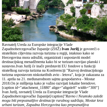
Ravnatelj Ureda za Europske integracije Vlade
Zapadnohercegovačke županije (ZHŽ)
Ivan Jurilj
je govoreći o
strateškim ciljevima razvoja turizma u regiji, istaknuo kako se
Hercegovina mora udružiti, organizirati i uspostaviti model
destinacijskog menadžmenta kako bi se turizam razvijao planski i
sustavno.Ivan Jurilj će inače predstaviti EU fondove u funkciji
strateškog razvoja turizma na Konferenciji "Razvoj destinacijskoga
turizma uspostavom niskotarifnih avio - letova", koja je zakazana za
11. aprila na 21. međunarodnom sajmu gospodarstva - Mostar
2018.On je mišljenja kako je važno razvijati lokalne brendove.
[caption id="attachment_11880" align="alignleft" width="300"]
Ivan Jurilj, ravnatelj Ureda za Europske integracije Vlade
Zapadnohercegovačke županije[/caption]
"Ravno i Neumsko zaleđe
mogu biti prepoznatljive destinacije ruralnog sadržaja, Mostar kroz
urbani turizam, Zapadna Hercegovina kao prepoznatljiva