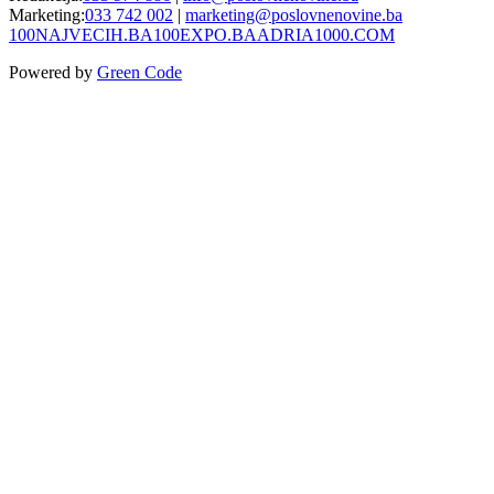
Marketing:
033 742 002
|
marketing@poslovnenovine.ba
100NAJVECIH.BA
100EXPO.BA
ADRIA1000.COM
Powered by
Green Code