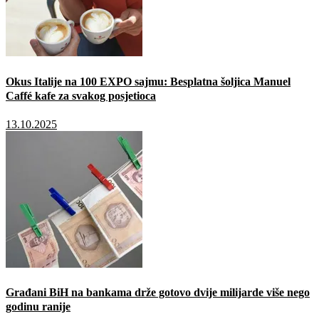
Okus Italije na 100 EXPO sajmu: Besplatna šoljica Manuel
Caffé kafe za svakog posjetioca
13.10.2025
Građani BiH na bankama drže gotovo dvije milijarde više nego
godinu ranije