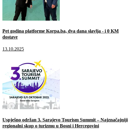
Pet godina platforme Korpa.ba, dva dana slavlja - i 0 KM
dostave
13.10.2025
Uspješno održan 3. Sarajevo Tourism Summit – Najznačajniji
regionalni skup o turizmu u Bosni i Hercegovini