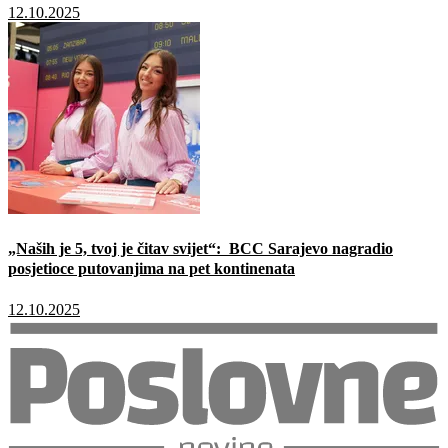
12.10.2025
„Naših je 5, tvoj je čitav svijet“: BCC Sarajevo nagradio
posjetioce putovanjima na pet kontinenata
12.10.2025