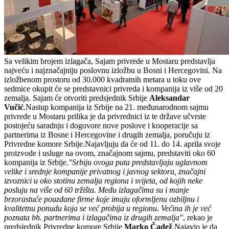
Sa velikim brojem izlagača, Sajam privrede u Mostaru predstavlja
najveću i najznačajniju poslovnu izložbu u Bosni i Hercegovini. Na
izložbenom prostoru od 30.000 kvadratnih metara u toku ove
sedmice okupit će se predstavnici privreda i kompanija iz više od 20
zemalja. Sajam će otvoriti predsjednik Srbije
Aleksandar
Vučić
.Nastup kompanija iz Srbije na 21. međunarodnom sajmu
privrede u Mostaru prilika je da privrednici iz te države učvrste
postojeću saradnju i dogovore nove poslove i kooperacije sa
partnerima iz Bosne i Hercegovine i drugih zemalja, poručuju iz
Privredne komore Srbije.Najavljuju da će od 11. do 14. aprila svoje
proizvode i usluge na ovom, značajnom sajmu, predstaviti oko 60
kompanija iz Srbije.
"Srbiju ovoga puta predstavljaju uglavnom
velike i srednje kompanije privatnog i javnog sektora, značajni
izvoznici u oko stotinu zemalja regiona i svijeta, od kojih neke
posluju na više od 60 tržišta. Među izlagačima su i manje
brzorastuće pouzdane firme koje imaju oformljenu ozbiljnu i
kvalitetnu ponudu koja se već probija u regionu. Većina ih je već
poznata bh. partnerima i izlagačima iz drugih zemalja"
, rekao je
predsjednik Privredne komore Srbije
Marko Čadež
.Najavio je da