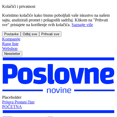
Kolačići i privatnost
Koristimo kolačiće kako bismo poboljšali vaše iskustvo na našem
sajtu, analizirali promet i prilagodili sadržaj. Klikom na "Prihvati
sve" pristajete na korištenje svih kolačića.
Saznajte više
Postavke
Odbij sve
Prihvati sve
Kompanije
Rang liste
Webshop
Newsletter
Placeholder
Prijava
Postani član
POČETNA