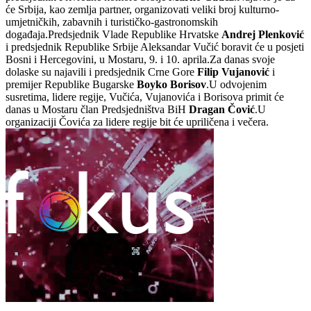
će Srbija, kao zemlja partner, organizovati veliki broj kulturno-
umjetničkih, zabavnih i turističko-gastronomskih
događaja.Predsjednik Vlade Republike Hrvatske
Andrej Plenković
i predsjednik Republike Srbije Aleksandar Vučić boravit će u posjeti
Bosni i Hercegovini, u Mostaru, 9. i 10. aprila.Za danas svoje
dolaske su najavili i predsjednik Crne Gore
Filip Vujanović
i
premijer Republike Bugarske
Boyko Borisov
.U odvojenim
susretima, lidere regije, Vučića, Vujanovića i Borisova primit će
danas u Mostaru član Predsjedništva BiH
Dragan Čović
.U
organizaciji Čovića za lidere regije bit će upriličena i večera.