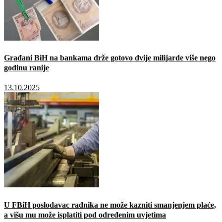
Građani BiH na bankama drže gotovo dvije milijarde više nego
godinu ranije
13.10.2025
U FBiH poslodavac radnika ne može kazniti smanjenjem plaće,
a višu mu može isplatiti pod određenim uvjetima