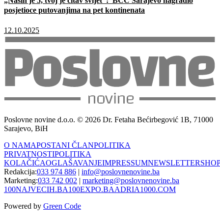
„Naših je 5, tvoj je čitav svijet“: BCC Sarajevo nagradio
posjetioce putovanjima na pet kontinenata
12.10.2025
Poslovne novine d.o.o. © 2026 Dr. Fetaha Bećirbegović 1B, 71000
Sarajevo, BiH
O NAMA
POSTANI ČLAN
POLITIKA
PRIVATNOSTI
POLITIKA
KOLAČIĆA
OGLAŠAVANJE
IMPRESSUM
NEWSLETTER
SHO
Redakcija:
033 974 886
|
info@poslovnenovine.ba
Marketing:
033 742 002
|
marketing@poslovnenovine.ba
100NAJVECIH.BA
100EXPO.BA
ADRIA1000.COM
Powered by
Green Code