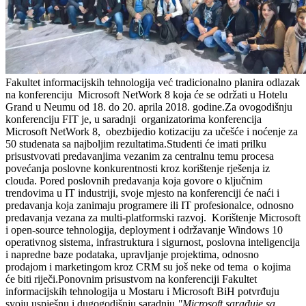
Fakultet informacijskih tehnologija već tradicionalno planira odlazak
na konferenciju Microsoft NetWork 8 koja će se održati u Hotelu
Grand u Neumu od 18. do 20. aprila 2018. godine.Za ovogodišnju
konferenciju FIT je, u saradnji organizatorima konferencija
Microsoft NetWork 8, obezbijedio kotizaciju za učešće i noćenje za
50 studenata sa najboljim rezultatima.Studenti će imati prilku
prisustvovati predavanjima vezanim za centralnu temu procesa
povećanja poslovne konkurentnosti kroz korištenje rješenja iz
clouda. Pored poslovnih predavanja koja govore o ključnim
trendovima u IT industriji, svoje mjesto na konferenciji će naći i
predavanja koja zanimaju programere ili IT profesionalce, odnosno
predavanja vezana za multi-platformski razvoj. Korištenje Microsoft
i open-source tehnologija, deployment i održavanje Windows 10
operativnog sistema, infrastruktura i sigurnost, poslovna inteligencija
i napredne baze podataka, upravljanje projektima, odnosno
prodajom i marketingom kroz CRM su još neke od tema o kojima
će biti riječi.Ponovnim prisustvom na konferenciji Fakultet
informacijskih tehnologija u Mostaru i Microsoft BiH potvrđuju
svoju uspješnu i dugogodišnju saradnju.
"Microsoft sarađuje sa