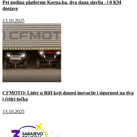
Pet godina platforme Korpa.ba, dva dana slavlja - i 0 KM
dostave
13.10.2025
CFMOTO: Lider u BiH koji donosi inovacije i sigurnost na dva
i četiri točka
13.10.2025