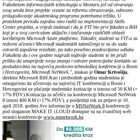
Fakultetom informacijskih tehnologija u Mostaru još od otvaranja
svog ureda kroz projekte vezane za reformu obrazovanja, odnosno
prilagođavanje akademskog programa potrebama tržišta. U
proteklom periodu zajedno smo radili na implementaciji Skills
Center projekta, a vrijedi istaknuti i da je FIT bio prvi fakultet u BiH
koji je u svoj curriculum uključio i izučavanje različitih oblasti
korištenjem Microsoft Azure platforme. Također, studenti sa FIT-a su
redovni učesnici Microsoft studentskih takmičenja te su do sada
ostvarili zapažene rezultate, pa tako posebno pozdravljamo odluku
Fakulteta da i ove godine nagradi najbolje studente te im pruži
priliku da unaprijede svoja znanja i ostvare potencijalne kontakte sa
poslodavcima na najvećoj poslovno-tehnološkoj konferenciji u Bosni
i Hercegovini, Microsoft NetWork.",
istakao je
Omar Krivošija
,
direktor Microsoft BiH.Kao i prethodnih godina studentima je
omogućeno da učestvuju na najvećoj IT konferenciji u Bosni i
Hercegovini uz plaćanje studentske kotizacije u iznosu od 50 KM (+
17% PDV).Kotizacija za učešće na konferenciji Microsoft NetWork
8 iznosi 400 KM (+17% PDV), a posljednji rok za prijave je 10.
april 2018. godine.Sve informacije o
MSNetWork 8
konferenciji
pod sloganom MAKE IT cLOUD dostupne su na zvaničnoj web
stranici konferencije
www.msnetwork.ba