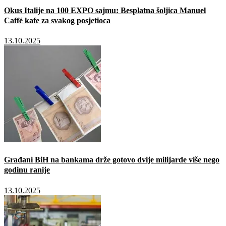
Okus Italije na 100 EXPO sajmu: Besplatna šoljica Manuel
Caffé kafe za svakog posjetioca
13.10.2025
Građani BiH na bankama drže gotovo dvije milijarde više nego
godinu ranije
13.10.2025