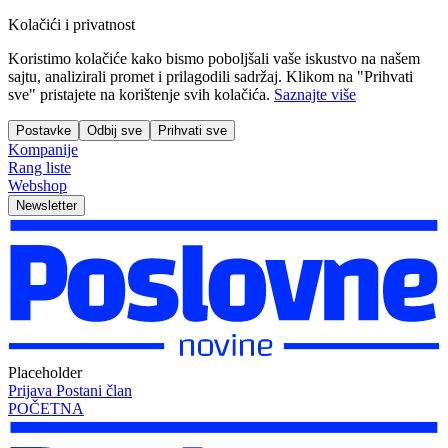
Kolačići i privatnost
Koristimo kolačiće kako bismo poboljšali vaše iskustvo na našem
sajtu, analizirali promet i prilagodili sadržaj. Klikom na "Prihvati
sve" pristajete na korištenje svih kolačića.
Saznajte više
Postavke
Odbij sve
Prihvati sve
Kompanije
Rang liste
Webshop
Newsletter
Placeholder
Prijava
Postani član
POČETNA