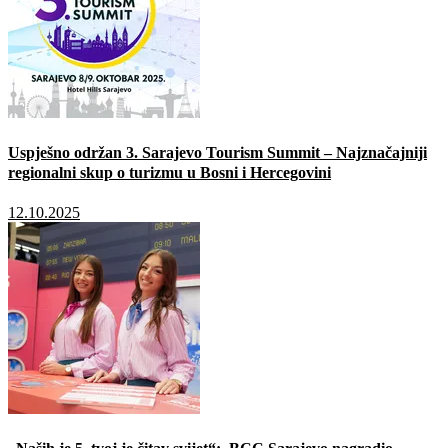
Uspješno održan 3. Sarajevo Tourism Summit – Najznačajniji
regionalni skup o turizmu u Bosni i Hercegovini
12.10.2025