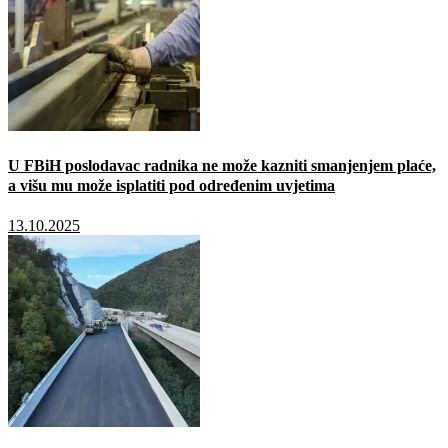
U FBiH poslodavac radnika ne može kazniti smanjenjem plaće,
a višu mu može isplatiti pod određenim uvjetima
13.10.2025