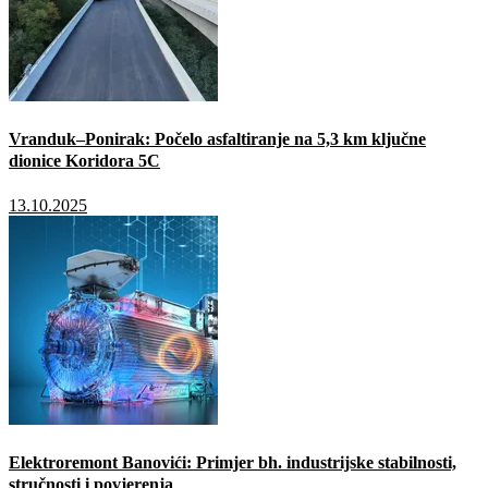
Vranduk–Ponirak: Počelo asfaltiranje na 5,3 km ključne
dionice Koridora 5C
13.10.2025
Elektroremont Banovići: Primjer bh. industrijske stabilnosti,
stručnosti i povjerenja