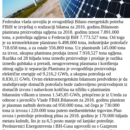
Federalna vlada usvojila je ovogodišnji Bilans energetskih potreba
FBiH te izvještaj o realizaciji bilansa za 2016. godinu.Bilansom
planirana proizvodnja ugljena za 2018. godinu iznosi 7.891.000
tona, a potrošnja ugljena u Federaciji BiH 7.773.527 tona. Od toga
je za termoelektrane planirano 6.498.000 tona, industrijske potrošače
718.658 tona, a za ostale 556.869 tona. Uz planiranih 145.000 tona
za izvoz, ukupna planirana prodaja iznosi 7.918,527 tona ugljena.
Razlika od 28 hiljada tona između proizvodnje i prodaje je razlika
između gubitaka u preradi, neugovorenog plasmana i korištenja
sitnog uglja iz separacije.Planirana je ovogodišnja proizvodnja
električne energije od 9.216,2 GWh, a ukupna potrošnja od
8.830,11 GWh. Ovim elektroenergetskim bilansom predviđeno je da
snabdijevanje domaćih potrošača bude zadovoljeno proizvodnjom iz
domaćih izvora i nabavkom količina na tržištu s planiranim
bilansnim viškom u iznosu 1.545,85 GWh, priopćeno je iz Ureda za
odnose s javnošću Vlade FBiH.Bilansom za 2018. godinu planiran
je plasman naftnih derivata od 950.000 tona, od čega je 730.000
tona iz izvoza i 220.000 tona putem međuentitetske trgovine.Plan
uvoza i potrošnje prirodnog plina za 2018. godinu je 170.000 hiljada
metara kubnih, što je za 6,5 posto manje od lanjske potrošnje.
Predstavnici Energoinvesta i BH-Gasa ugovorili su s Gazprom