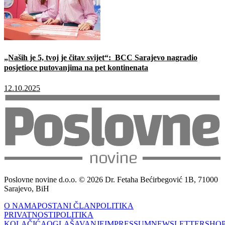
„Naših je 5, tvoj je čitav svijet“: BCC Sarajevo nagradio
posjetioce putovanjima na pet kontinenata
12.10.2025
Poslovne novine d.o.o. © 2026 Dr. Fetaha Bećirbegović 1B, 71000
Sarajevo, BiH
O NAMA
POSTANI ČLAN
POLITIKA
PRIVATNOSTI
POLITIKA
KOLAČIĆA
OGLAŠAVANJE
IMPRESSUM
NEWSLETTER
SHO