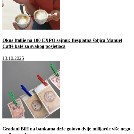
Okus Italije na 100 EXPO sajmu: Besplatna šoljica Manuel
Caffé kafe za svakog posjetioca
13.10.2025
Građani BiH na bankama drže gotovo dvije milijarde više nego