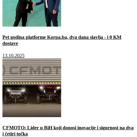
Pet godina platforme Korpa.ba, dva dana slavlja - i 0 KM
dostave
13.10.2025
CFMOTO: Lider u BiH koji donosi inovacije i sigurnost na dva
i četiri točka