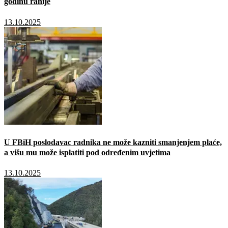
godinu ranije
13.10.2025
U FBiH poslodavac radnika ne može kazniti smanjenjem plaće,
a višu mu može isplatiti pod određenim uvjetima
13.10.2025