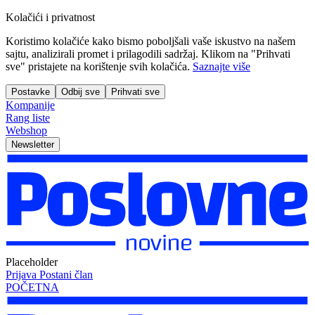
Kolačići i privatnost
Koristimo kolačiće kako bismo poboljšali vaše iskustvo na našem
sajtu, analizirali promet i prilagodili sadržaj. Klikom na "Prihvati
sve" pristajete na korištenje svih kolačića.
Saznajte više
Postavke
Odbij sve
Prihvati sve
Kompanije
Rang liste
Webshop
Newsletter
Placeholder
Prijava
Postani član
POČETNA