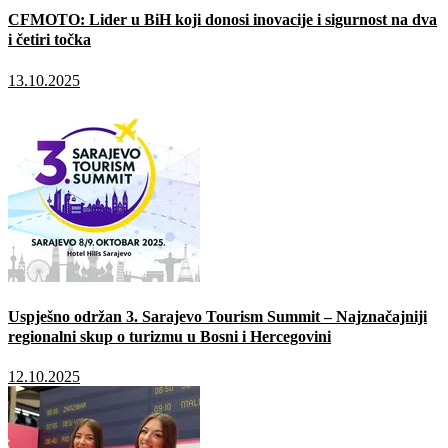
CFMOTO: Lider u BiH koji donosi inovacije i sigurnost na dva
i četiri točka
13.10.2025
Uspješno održan 3. Sarajevo Tourism Summit – Najznačajniji
regionalni skup o turizmu u Bosni i Hercegovini
12.10.2025