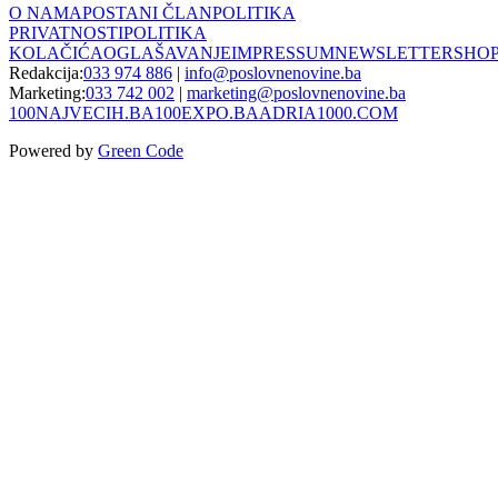
O NAMA
POSTANI ČLAN
POLITIKA
PRIVATNOSTI
POLITIKA
KOLAČIĆA
OGLAŠAVANJE
IMPRESSUM
NEWSLETTER
SHO
Redakcija:
033 974 886
|
info@poslovnenovine.ba
Marketing:
033 742 002
|
marketing@poslovnenovine.ba
100NAJVECIH.BA
100EXPO.BA
ADRIA1000.COM
Powered by
Green Code