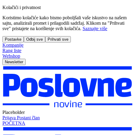
Kolačići i privatnost
Koristimo kolačiće kako bismo poboljšali vaše iskustvo na našem
sajtu, analizirali promet i prilagodili sadržaj. Klikom na "Prihvati
sve" pristajete na korištenje svih kolačića.
Saznajte više
Postavke
Odbij sve
Prihvati sve
Kompanije
Rang liste
Webshop
Newsletter
Placeholder
Prijava
Postani član
POČETNA