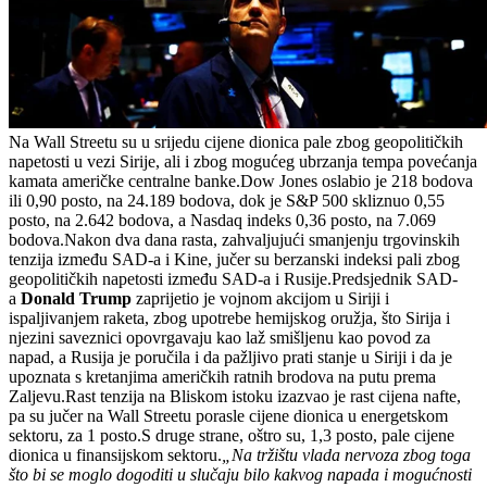
Na Wall Streetu su u srijedu cijene dionica pale zbog geopolitičkih
napetosti u vezi Sirije, ali i zbog mogućeg ubrzanja tempa povećanja
kamata američke centralne banke.Dow Jones oslabio je 218 bodova
ili 0,90 posto, na 24.189 bodova, dok je S&P 500 skliznuo 0,55
posto, na 2.642 bodova, a Nasdaq indeks 0,36 posto, na 7.069
bodova.Nakon dva dana rasta, zahvaljujući smanjenju trgovinskih
tenzija između SAD-a i Kine, jučer su berzanski indeksi pali zbog
geopolitičkih napetosti između SAD-a i Rusije.Predsjednik SAD-
a
Donald Trump
zaprijetio je vojnom akcijom u Siriji i
ispaljivanjem raketa, zbog upotrebe hemijskog oružja, što Sirija i
njezini saveznici opovrgavaju kao laž smišljenu kao povod za
napad, a Rusija je poručila i da pažljivo prati stanje u Siriji i da je
upoznata s kretanjima američkih ratnih brodova na putu prema
Zaljevu.Rast tenzija na Bliskom istoku izazvao je rast cijena nafte,
pa su jučer na Wall Streetu porasle cijene dionica u energetskom
sektoru, za 1 posto.S druge strane, oštro su, 1,3 posto, pale cijene
dionica u finansijskom sektoru.
„Na tržištu vlada nervoza zbog toga
što bi se moglo dogoditi u slučaju bilo kakvog napada i mogućnosti