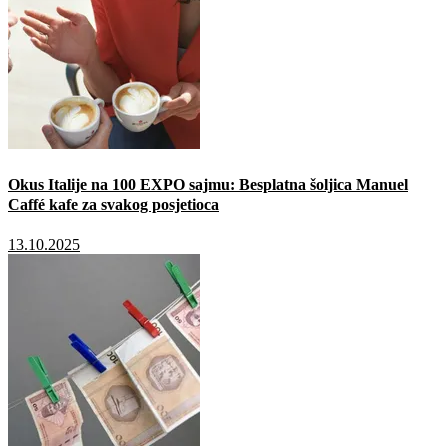
Okus Italije na 100 EXPO sajmu: Besplatna šoljica Manuel
Caffé kafe za svakog posjetioca
13.10.2025