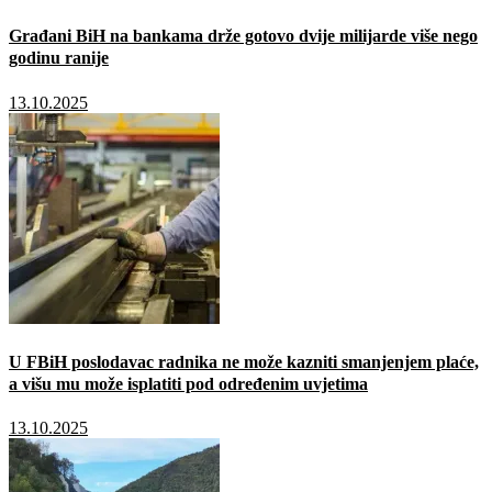
Građani BiH na bankama drže gotovo dvije milijarde više nego
godinu ranije
13.10.2025
U FBiH poslodavac radnika ne može kazniti smanjenjem plaće,
a višu mu može isplatiti pod određenim uvjetima
13.10.2025