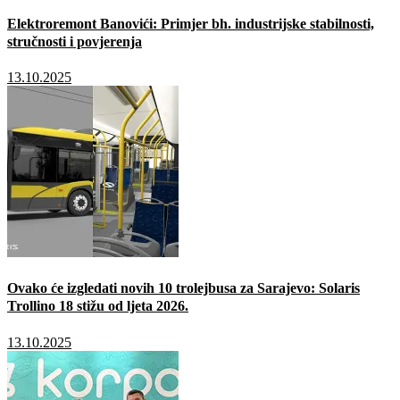
Elektroremont Banovići: Primjer bh. industrijske stabilnosti,
stručnosti i povjerenja
13.10.2025
Ovako će izgledati novih 10 trolejbusa za Sarajevo: Solaris
Trollino 18 stižu od ljeta 2026.
13.10.2025