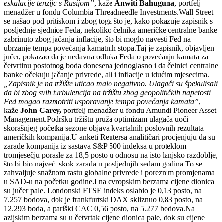
eskalacije tenzija s Rusijom”
, kaže
Anwiti Bahuguna
, portfelj
menadžer u fondu Columbia Threadneedle Investments.Wall Street
se našao pod pritiskom i zbog toga što je, kako pokazuje zapisnik s
posljednje sjednice Feda, nekoliko čelnika američke centralne banke
zabrinuto zbog jačanja inflacije, što bi moglo navesti Fed na
ubrzanje tempa povećanja kamatnih stopa.Taj je zapisnik, objavljen
jučer, pokazao da je nedavna odluka Feda o povećanju kamata za
četvrtinu postotnog boda donesena jednoglasno i da čelnici centralne
banke očekuju jačanje privrede, ali i inflacije u idućim mjesecima.
„Zapisnik je na tržište uticao malo negativno. Ulagači su špekulisali
da bi zbog svih turbulencija na tržištu zbog geopolitičkih napetosti
Fed mogao razmotriti usporavanje tempa povećanja kamata”
,
kaže
John Carey,
portfelj menadžer u fondu Amundi Pioneer Asset
Management.Podršku tržištu pruža optimizam ulagača uoči
skorašnjeg početka sezone objava kvartalnih poslovnih rezultata
američkih kompanija.U anketi Reutersa analitičari procjenjuju da su
zarade kompanija iz sastava S&P 500 indeksa u proteklom
tromjesečju porasle za 18,5 posto u odnosu na isto lanjsko razdoblje,
što bi bio najveći skok zarada u posljednjih sedam godina.To se
zahvaljuje snažnom rastu globalne privrede i poreznim promjenama
u SAD-u na početku godine.I na evropskim berzama cijene dionica
su jučer pale. Londonski FTSE indeks oslabio je 0,13 posto, na
7.257 bodova, dok je frankfurtski DAX skliznuo 0,83 posto, na
12.293 boda, a pariški CAC 0,56 posto, na 5.277 bodova.Na
azijskim berzama su u četvrtak cijene dionica pale, dok su cijene