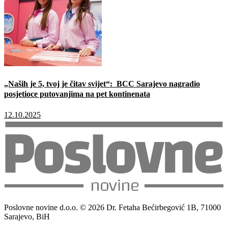
„Naših je 5, tvoj je čitav svijet“: BCC Sarajevo nagradio
posjetioce putovanjima na pet kontinenata
12.10.2025
Poslovne novine d.o.o. © 2026 Dr. Fetaha Bećirbegović 1B, 71000
Sarajevo, BiH