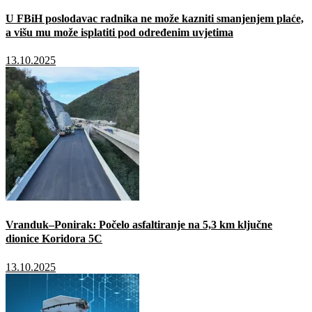
U FBiH poslodavac radnika ne može kazniti smanjenjem plaće,
a višu mu može isplatiti pod određenim uvjetima
13.10.2025
Vranduk–Ponirak: Počelo asfaltiranje na 5,3 km ključne
dionice Koridora 5C
13.10.2025