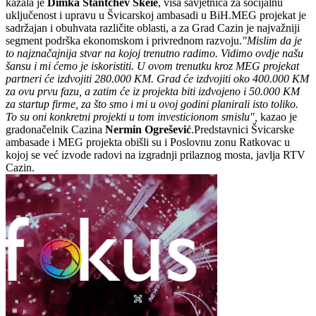
kazala je
Dimka Stantchev Skeie
, viša savjetnica za socijalnu
uključenost i upravu u Švicarskoj ambasadi u BiH.MEG projekat je
sadržajan i obuhvata različite oblasti, a za Grad Cazin je najvažniji
segment podrška ekonomskom i privrednom razvoju.
"Mislim da je
to najznačajnija stvar na kojoj trenutno radimo. Vidimo ovdje našu
šansu i mi ćemo je iskoristiti. U ovom trenutku kroz MEG projekat
partneri će izdvojiti 280.000 KM. Grad će izdvojiti oko 400.000 KM
za ovu prvu fazu, a zatim će iz projekta biti izdvojeno i 50.000 KM
za startup firme, za što smo i mi u ovoj godini planirali isto toliko.
To su oni konkretni projekti u tom investicionom smislu",
kazao je
gradonačelnik Cazina
Nermin Ogrešević
.Predstavnici Švicarske
ambasade i MEG projekta obišli su i Poslovnu zonu Ratkovac u
kojoj se već izvode radovi na izgradnji prilaznog mosta, javlja RTV
Cazin.