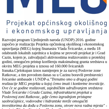
Razvojni program Ujedinjenih naroda (UNDP) 2016. godine
započeo je realizaciju Projekta općinskog okolišnog i ekonomskog
upravljanja (MEG) kojeg finanasira Vlada Švicarske, a među 18
odabranih lokalnih zajednica u kojima se provodi projekat je i Grad
Cazin, kojem je, zahvaljujući aktivnostima realizovanim u protekloj
godini, omogućen pristup korištenju maksimalnog granta sredstava u
okviru MEG projekta u iznosu od 160.000 švicarskih
franaka.Cjelokupan iznos namijenjen je za razvoj Poslovne zone
Ratkovac, a tim povodom danas su u Cazinu boravili predstavnici
švicarske ambasade i UNDP-a.
"Trenutno smo u drugoj godini
realizacije MEG projekta u kojoj ćemo imati i konkretne investicije.
Ove će se godine realizovati, zajedničkim udruživanjem sredstava
Vlade Švicarske i Grada Cazina, infrastrukturni projekat u
Poslovnoj zoni Ratkovac, gdje ćemo izgradnjom pristupne
saobraćajnice, vodovodne i hidrantske mreže omogućiti
investitorima da dođu u Poslovnu zonu, otvore nova radna mjesta"
-