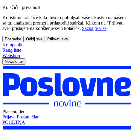
Kolačići i privatnost
Koristimo kolačiće kako bismo poboljšali vaše iskustvo na našem
sajtu, analizirali promet i prilagodili sadržaj. Klikom na "Prihvati
sve" pristajete na korištenje svih kolačića.
Saznajte više
Postavke
Odbij sve
Prihvati sve
Kompanije
Rang liste
Webshop
Newsletter
Placeholder
Prijava
Postani član
POČETNA