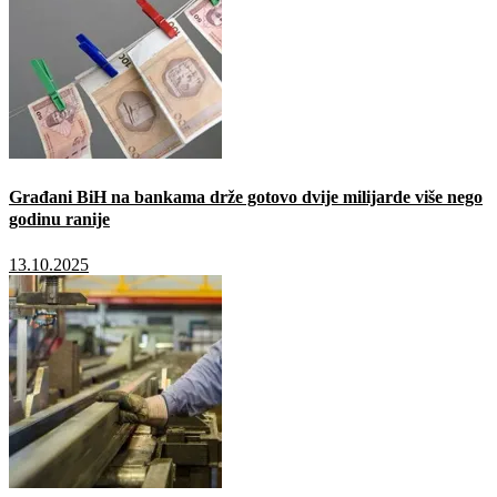
Građani BiH na bankama drže gotovo dvije milijarde više nego
godinu ranije
13.10.2025