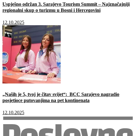
Uspješno održan 3. Sarajevo Tourism Summit – Najznačajniji
regionalni skup o turizmu u Bosni i Hercegovini
12.10.2025
„Naših je 5, tvoj je čitav svijet“: BCC Sarajevo nagradio
posjetioce putovanjima na pet kontinenata
12.10.2025