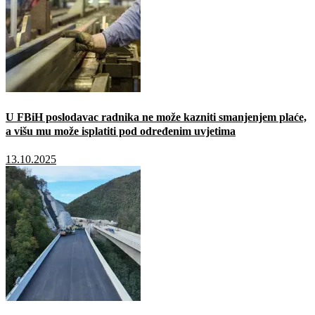
U FBiH poslodavac radnika ne može kazniti smanjenjem plaće,
a višu mu može isplatiti pod određenim uvjetima
13.10.2025