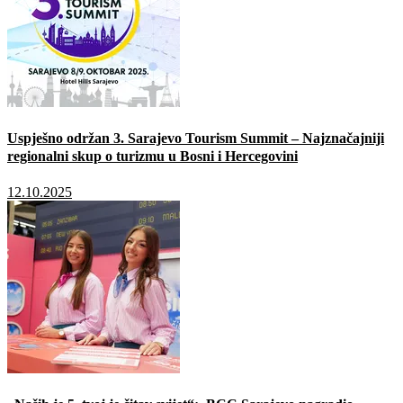
Uspješno održan 3. Sarajevo Tourism Summit – Najznačajniji
regionalni skup o turizmu u Bosni i Hercegovini
12.10.2025