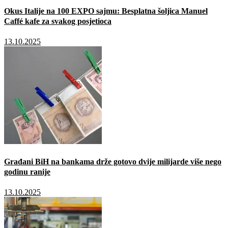
Okus Italije na 100 EXPO sajmu: Besplatna šoljica Manuel
Caffé kafe za svakog posjetioca
13.10.2025
Građani BiH na bankama drže gotovo dvije milijarde više nego
godinu ranije
13.10.2025