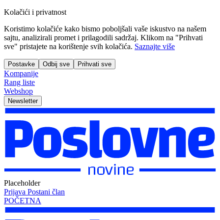
Kolačići i privatnost
Koristimo kolačiće kako bismo poboljšali vaše iskustvo na našem
sajtu, analizirali promet i prilagodili sadržaj. Klikom na "Prihvati
sve" pristajete na korištenje svih kolačića.
Saznajte više
Postavke
Odbij sve
Prihvati sve
Kompanije
Rang liste
Webshop
Newsletter
Placeholder
Prijava
Postani član
POČETNA