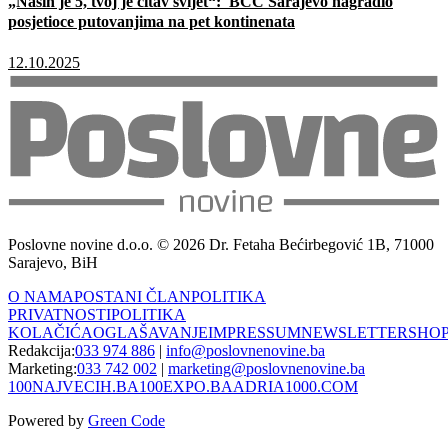
„Naših je 5, tvoj je čitav svijet“: BCC Sarajevo nagradio
posjetioce putovanjima na pet kontinenata
12.10.2025
Poslovne novine d.o.o. © 2026 Dr. Fetaha Bećirbegović 1B, 71000
Sarajevo, BiH
O NAMA
POSTANI ČLAN
POLITIKA
PRIVATNOSTI
POLITIKA
KOLAČIĆA
OGLAŠAVANJE
IMPRESSUM
NEWSLETTER
SHO
Redakcija:
033 974 886
|
info@poslovnenovine.ba
Marketing:
033 742 002
|
marketing@poslovnenovine.ba
100NAJVECIH.BA
100EXPO.BA
ADRIA1000.COM
Powered by
Green Code