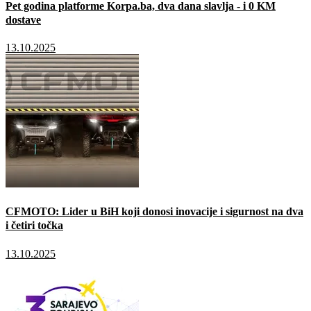
Pet godina platforme Korpa.ba, dva dana slavlja - i 0 KM
dostave
13.10.2025
CFMOTO: Lider u BiH koji donosi inovacije i sigurnost na dva
i četiri točka
13.10.2025