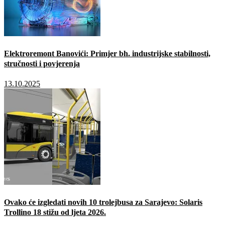
Elektroremont Banovići: Primjer bh. industrijske stabilnosti,
stručnosti i povjerenja
13.10.2025
Ovako će izgledati novih 10 trolejbusa za Sarajevo: Solaris
Trollino 18 stižu od ljeta 2026.