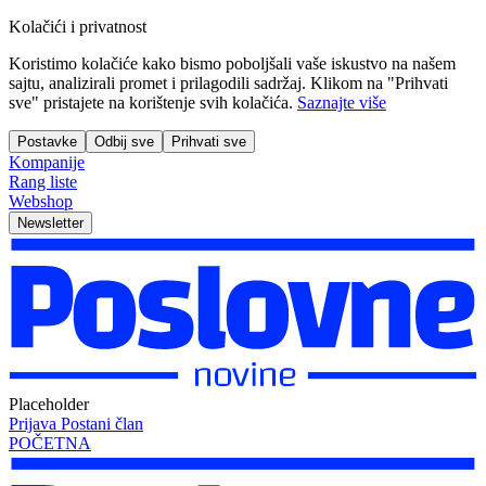
Kolačići i privatnost
Koristimo kolačiće kako bismo poboljšali vaše iskustvo na našem
sajtu, analizirali promet i prilagodili sadržaj. Klikom na "Prihvati
sve" pristajete na korištenje svih kolačića.
Saznajte više
Postavke
Odbij sve
Prihvati sve
Kompanije
Rang liste
Webshop
Newsletter
Placeholder
Prijava
Postani član
POČETNA