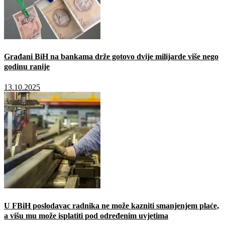
Građani BiH na bankama drže gotovo dvije milijarde više nego
godinu ranije
13.10.2025
U FBiH poslodavac radnika ne može kazniti smanjenjem plaće,
a višu mu može isplatiti pod određenim uvjetima