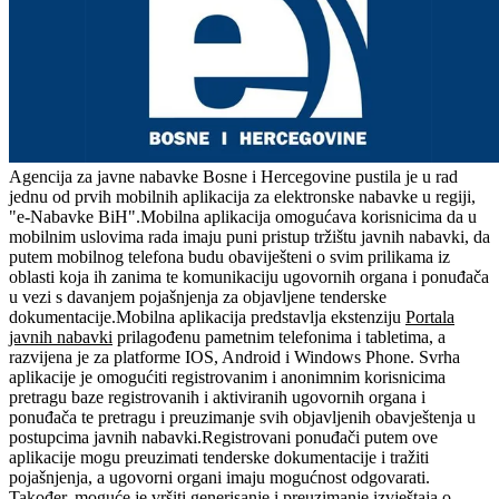
Agencija za javne nabavke Bosne i Hercegovine pustila je u rad
jednu od prvih mobilnih aplikacija za elektronske nabavke u regiji,
"e-Nabavke BiH".Mobilna aplikacija omogućava korisnicima da u
mobilnim uslovima rada imaju puni pristup tržištu javnih nabavki, da
putem mobilnog telefona budu obaviješteni o svim prilikama iz
oblasti koja ih zanima te komunikaciju ugovornih organa i ponuđača
u vezi s davanjem pojašnjenja za objavljene tenderske
dokumentacije.Mobilna aplikacija predstavlja ekstenziju
Portala
javnih nabavki
prilagođenu pametnim telefonima i tabletima, a
razvijena je za platforme IOS, Android i Windows Phone. Svrha
aplikacije je omogućiti registrovanim i anonimnim korisnicima
pretragu baze registrovanih i aktiviranih ugovornih organa i
ponuđača te pretragu i preuzimanje svih objavljenih obavještenja u
postupcima javnih nabavki.Registrovani ponuđači putem ove
aplikacije mogu preuzimati tenderske dokumentacije i tražiti
pojašnjenja, a ugovorni organi imaju mogućnost odgovarati.
Također, moguće je vršiti generisanje i preuzimanje izvještaja o