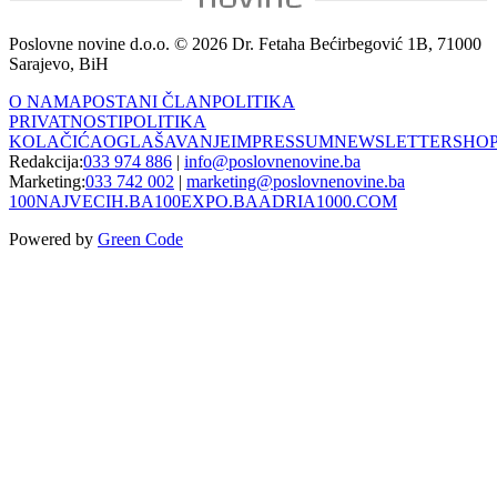
Poslovne novine d.o.o. © 2026 Dr. Fetaha Bećirbegović 1B, 71000
Sarajevo, BiH
O NAMA
POSTANI ČLAN
POLITIKA
PRIVATNOSTI
POLITIKA
KOLAČIĆA
OGLAŠAVANJE
IMPRESSUM
NEWSLETTER
SHO
Redakcija:
033 974 886
|
info@poslovnenovine.ba
Marketing:
033 742 002
|
marketing@poslovnenovine.ba
100NAJVECIH.BA
100EXPO.BA
ADRIA1000.COM
Powered by
Green Code