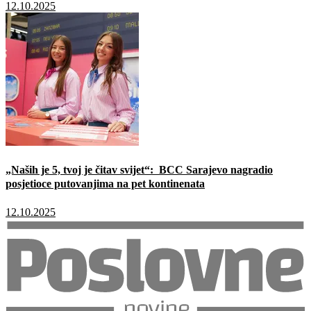
12.10.2025
„Naših je 5, tvoj je čitav svijet“: BCC Sarajevo nagradio
posjetioce putovanjima na pet kontinenata
12.10.2025