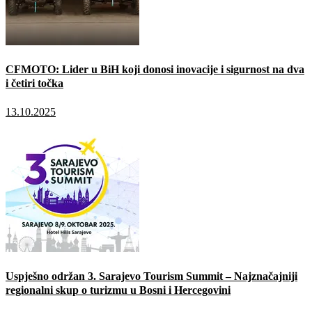
CFMOTO: Lider u BiH koji donosi inovacije i sigurnost na dva
i četiri točka
13.10.2025
Uspješno održan 3. Sarajevo Tourism Summit – Najznačajniji
regionalni skup o turizmu u Bosni i Hercegovini