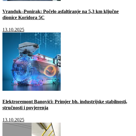
Vranduk–Ponirak: Počelo asfaltiranje na 5,3 km ključne
dionice Koridora 5C
13.10.2025
Elektroremont Banovići: Primjer bh. industrijske stabilnosti,
stručnosti i povjerenja
13.10.2025