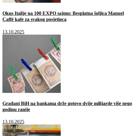
Okus Italije na 100 EXPO sajmu: Besplatna šoljica Manuel
Caffé kafe za svakog posjetioca
13.10.2025
Građani BiH na bankama drže gotovo dvije milijarde više nego
godinu ranije
13.10.2025