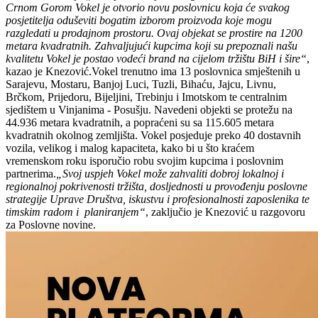
Crnom Gorom Vokel je otvorio novu poslovnicu koja će svakog
posjetitelja oduševiti bogatim izborom proizvoda koje mogu
razgledati u prodajnom prostoru. Ovaj objekat se prostire na 1200
metara kvadratnih. Zahvaljujući kupcima koji su prepoznali našu
kvalitetu Vokel je postao vodeći brand na cijelom tržištu BiH i šire“
,
kazao je Knezović.Vokel trenutno ima 13 poslovnica smještenih u
Sarajevu, Mostaru, Banjoj Luci, Tuzli, Bihaću, Jajcu, Livnu,
Brčkom, Prijedoru, Bijeljini, Trebinju i Imotskom te centralnim
sjedištem u Vinjanima - Posušju. Navedeni objekti se protežu na
44.936 metara kvadratnih, a popraćeni su sa 115.605 metara
kvadratnih okolnog zemljišta. Vokel posjeduje preko 40 dostavnih
vozila, velikog i malog kapaciteta, kako bi u što kraćem
vremenskom roku isporučio robu svojim kupcima i poslovnim
partnerima.
„Svoj uspjeh Vokel može zahvaliti dobroj lokalnoj i
regionalnoj pokrivenosti tržišta, dosljednosti u provođenju poslovne
strategije Uprave Društva, iskustvu i profesionalnosti zaposlenika te
timskim radom i planiranjem“
, zaključio je Knezović u razgovoru
za Poslovne novine.