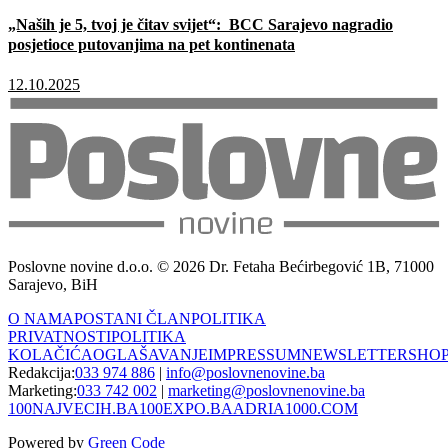
„Naših je 5, tvoj je čitav svijet“: BCC Sarajevo nagradio
posjetioce putovanjima na pet kontinenata
12.10.2025
Poslovne novine d.o.o. © 2026 Dr. Fetaha Bećirbegović 1B, 71000
Sarajevo, BiH
O NAMA
POSTANI ČLAN
POLITIKA
PRIVATNOSTI
POLITIKA
KOLAČIĆA
OGLAŠAVANJE
IMPRESSUM
NEWSLETTER
SHO
Redakcija:
033 974 886
|
info@poslovnenovine.ba
Marketing:
033 742 002
|
marketing@poslovnenovine.ba
100NAJVECIH.BA
100EXPO.BA
ADRIA1000.COM
Powered by
Green Code