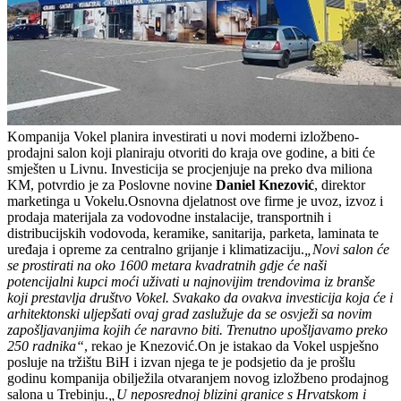
Kompanija Vokel planira investirati u novi moderni izložbeno-
prodajni salon koji planiraju otvoriti do kraja ove godine, a biti će
smješten u Livnu. Investicija se procjenjuje na preko dva miliona
KM, potvrdio je za Poslovne novine
Daniel Knezović
, direktor
marketinga u Vokelu.Osnovna djelatnost ove firme je uvoz, izvoz i
prodaja materijala za vodovodne instalacije, transportnih i
distribucijskih vodovoda, keramike, sanitarija, parketa, laminata te
uređaja i opreme za centralno grijanje i klimatizaciju.
„Novi salon će
se prostirati na oko 1600 metara kvadratnih gdje će naši
potencijalni kupci moći uživati u najnovijim trendovima iz branše
koji prestavlja društvo Vokel. Svakako da ovakva investicija koja će i
arhitektonski uljepšati ovaj grad zaslužuje da se osvježi sa novim
zapošljavanjima kojih će naravno biti. Trenutno upošljavamo preko
250 radnika“
, rekao je Knezović.
On je istakao da Vokel uspješno
posluje na tržištu BiH i izvan njega te je podsjetio da je prošlu
godinu kompanija obilježila otvaranjem novog izložbeno prodajnog
salona u Trebinju.
„U neposrednoj blizini granice s Hrvatskom i