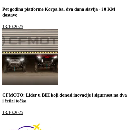
Pet godina platforme Korpa.ba, dva dana slavlja - i 0 KM
dostave
13.10.2025
CFMOTO: Lider u BiH koji donosi inovacije i sigurnost na dva
i četiri točka
13.10.2025