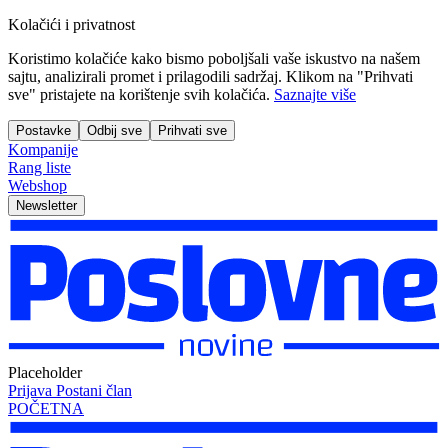
Kolačići i privatnost
Koristimo kolačiće kako bismo poboljšali vaše iskustvo na našem
sajtu, analizirali promet i prilagodili sadržaj. Klikom na "Prihvati
sve" pristajete na korištenje svih kolačića.
Saznajte više
Postavke
Odbij sve
Prihvati sve
Kompanije
Rang liste
Webshop
Newsletter
Placeholder
Prijava
Postani član
POČETNA