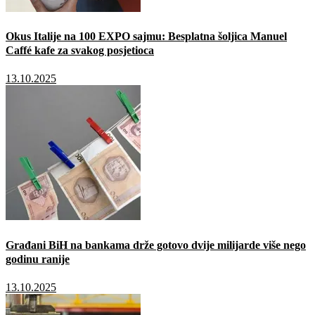
Okus Italije na 100 EXPO sajmu: Besplatna šoljica Manuel
Caffé kafe za svakog posjetioca
13.10.2025
Građani BiH na bankama drže gotovo dvije milijarde više nego
godinu ranije
13.10.2025