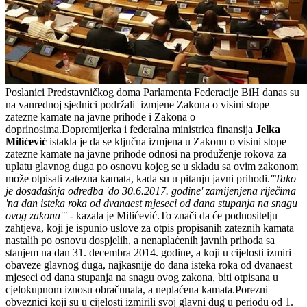
Poslanici Predstavničkog doma Parlamenta Federacije BiH danas su
na vanrednoj sjednici podržali izmjene Zakona o visini stope
zatezne kamate na javne prihode i Zakona o
doprinosima.Dopremijerka i federalna ministrica finansija
Jelka
Milićević
istakla je da se ključna izmjena u Zakonu o visini stope
zatezne kamate na javne prihode odnosi na produženje rokova za
uplatu glavnog duga po osnovu kojeg se u skladu sa ovim zakonom
može otpisati zatezna kamata, kada su u pitanju javni prihodi.
"Tako
je dosadašnja odredba 'do 30.6.2017. godine' zamijenjena riječima
'na dan isteka roka od dvanaest mjeseci od dana stupanja na snagu
ovog zakona'"
- kazala je Milićević.To znači da će podnositelju
zahtjeva, koji je ispunio uslove za otpis propisanih zateznih kamata
nastalih po osnovu dospjelih, a nenaplaćenih javnih prihoda sa
stanjem na dan 31. decembra 2014. godine, a koji u cijelosti izmiri
obaveze glavnog duga, najkasnije do dana isteka roka od dvanaest
mjeseci od dana stupanja na snagu ovog zakona, biti otpisana u
cjelokupnom iznosu obračunata, a neplaćena kamata.Porezni
obveznici koji su u cijelosti izmirili svoj glavni dug u periodu od 1.