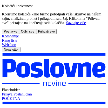
Kolačići i privatnost
Koristimo kolačiće kako bismo poboljšali vaše iskustvo na našem
sajtu, analizirali promet i prilagodili sadržaj. Klikom na "Prihvati
sve" pristajete na korištenje svih kolačića.
Saznajte više
Postavke
Odbij sve
Prihvati sve
Kompanije
Rang liste
Webshop
Newsletter
Placeholder
Prijava
Postani član
POČETNA