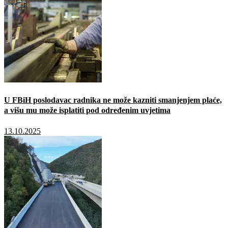
U FBiH poslodavac radnika ne može kazniti smanjenjem plaće,
a višu mu može isplatiti pod određenim uvjetima
13.10.2025