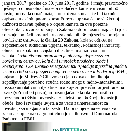
januara 2017. godine do 30. juna 2017. godine, i imaju pravomoćno
rješenje o otpisu obračunate, a neplaćene kamate u visini od 50
posto, preostala obračunata, a neplaćena kamata će biti također
otpisana u cjelokupnom iznosu.Porezna uprava će po službenoj
dužnosti izdavati rješenje o otpisu kamata za ove porezne
obveznike.Govoreći o izmjeni Zakona o doprinosima naglasila je da
se izmjenom želi produžiti rok za dodatnih 36 mjeseci za primjenu
povlaštene osnovice iz članka 20 Zakona, koja se odnosi na
zaposlenike u rudnicima ugljena, tekstilnoj, kožarskoj i industriji
obuće i niskoakumulacijskim djelatnostima tradicionalnih
zanata.
"Ovim članom propisano je plaćanje doprinosa na
povlaštenu osnovicu, koju čini umnožak prosječne plaće i
koeficijenta 0,29, ukoliko se zaposleniku isplaćuje mjesečna plaća u
visini do 60 posto prosječne mjesečne neto plaće u Federaciji BiH"
,
pojasnila je Milićević.Cilj izmjena je nastavak stimuliranja
zapošljavanja potrebne stručne radne snage u radno-intenzivnim i
niskoakumulativnim djelatnostima koje su pretežno orijentirane na
izvoz (više od 90 posto), odnosno jačanje konkurentnosti na
inozemnom tržištu, prvenstveno u tekstilnoj, kožnoj i industriji
obuće, kao i stvaranje uvjeta a za veću zainteresiranost za
investicijska ulaganja u taj sektor.Da bi izmjene navedena dva
zakona stupile na snagu potrebno je da ih usvoji i Dom naroda
Parlamenta FBiH.