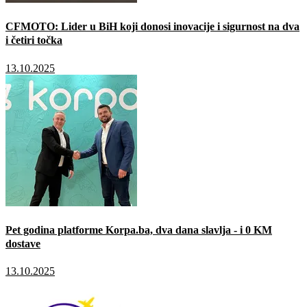
CFMOTO: Lider u BiH koji donosi inovacije i sigurnost na dva
i četiri točka
13.10.2025
Pet godina platforme Korpa.ba, dva dana slavlja - i 0 KM
dostave
13.10.2025