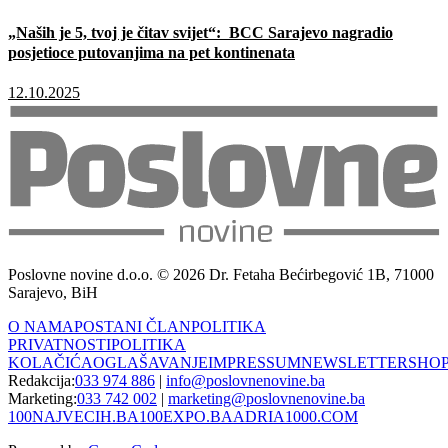
„Naših je 5, tvoj je čitav svijet“: BCC Sarajevo nagradio
posjetioce putovanjima na pet kontinenata
12.10.2025
Poslovne novine d.o.o. © 2026 Dr. Fetaha Bećirbegović 1B, 71000
Sarajevo, BiH
O NAMA
POSTANI ČLAN
POLITIKA
PRIVATNOSTI
POLITIKA
KOLAČIĆA
OGLAŠAVANJE
IMPRESSUM
NEWSLETTER
SHO
Redakcija:
033 974 886
|
info@poslovnenovine.ba
Marketing:
033 742 002
|
marketing@poslovnenovine.ba
100NAJVECIH.BA
100EXPO.BA
ADRIA1000.COM