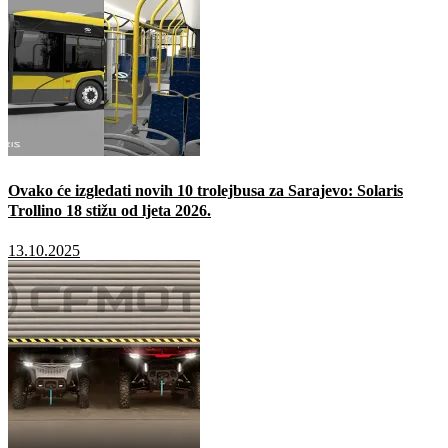
Ovako će izgledati novih 10 trolejbusa za Sarajevo: Solaris
Trollino 18 stižu od ljeta 2026.
13.10.2025