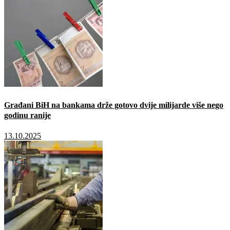
Građani BiH na bankama drže gotovo dvije milijarde više nego
godinu ranije
13.10.2025