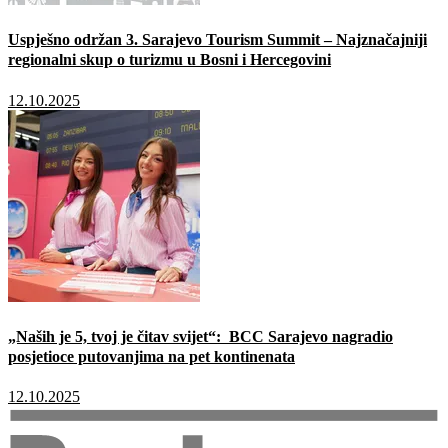
Uspješno održan 3. Sarajevo Tourism Summit – Najznačajniji
regionalni skup o turizmu u Bosni i Hercegovini
12.10.2025
„Naših je 5, tvoj je čitav svijet“: BCC Sarajevo nagradio
posjetioce putovanjima na pet kontinenata
12.10.2025