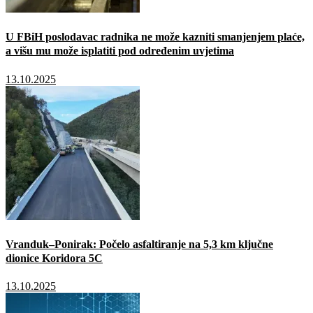
U FBiH poslodavac radnika ne može kazniti smanjenjem plaće,
a višu mu može isplatiti pod određenim uvjetima
13.10.2025
Vranduk–Ponirak: Počelo asfaltiranje na 5,3 km ključne
dionice Koridora 5C
13.10.2025