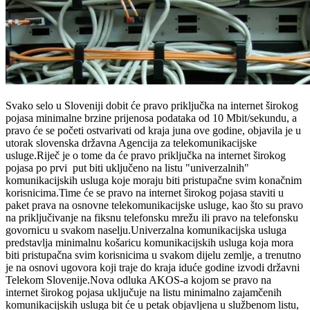
Svako selo u Sloveniji dobit će pravo priključka na internet širokog
pojasa minimalne brzine prijenosa podataka od 10 Mbit/sekundu, a
pravo će se početi ostvarivati od kraja juna ove godine, objavila je u
utorak slovenska državna Agencija za telekomunikacijske
usluge.Riječ je o tome da će pravo priključka na internet širokog
pojasa po prvi put biti uključeno na listu "univerzalnih"
komunikacijskih usluga koje moraju biti pristupačne svim konačnim
korisnicima.Time će se pravo na internet širokog pojasa staviti u
paket prava na osnovne telekomunikacijske usluge, kao što su pravo
na priključivanje na fiksnu telefonsku mrežu ili pravo na telefonsku
govornicu u svakom naselju.Univerzalna komunikacijska usluga
predstavlja minimalnu košaricu komunikacijskih usluga koja mora
biti pristupačna svim korisnicima u svakom dijelu zemlje, a trenutno
je na osnovi ugovora koji traje do kraja iduće godine izvodi državni
Telekom Slovenije.Nova odluka AKOS-a kojom se pravo na
internet širokog pojasa uključuje na listu minimalno zajamčenih
komunikacijskih usluga bit će u petak objavljena u službenom listu,