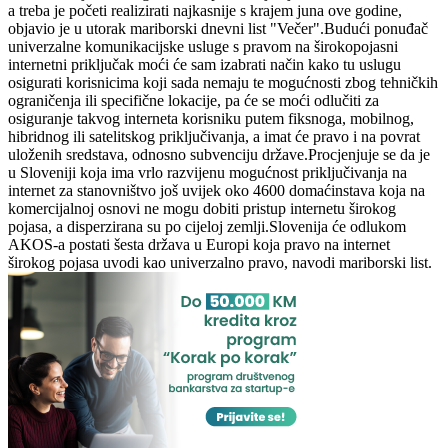
a treba je početi realizirati najkasnije s krajem juna ove godine,
objavio je u utorak mariborski dnevni list "Večer".Budući ponuđač
univerzalne komunikacijske usluge s pravom na širokopojasni
internetni priključak moći će sam izabrati način kako tu uslugu
osigurati korisnicima koji sada nemaju te mogućnosti zbog tehničkih
ograničenja ili specifične lokacije, pa će se moći odlučiti za
osiguranje takvog interneta korisniku putem fiksnoga, mobilnog,
hibridnog ili satelitskog priključivanja, a imat će pravo i na povrat
uloženih sredstava, odnosno subvenciju države.Procjenjuje se da je
u Sloveniji koja ima vrlo razvijenu mogućnost priključivanja na
internet za stanovništvo još uvijek oko 4600 domaćinstava koja na
komercijalnoj osnovi ne mogu dobiti pristup internetu širokog
pojasa, a disperzirana su po cijeloj zemlji.Slovenija će odlukom
AKOS-a postati šesta država u Europi koja pravo na internet
širokog pojasa uvodi kao univerzalno pravo, navodi mariborski list.