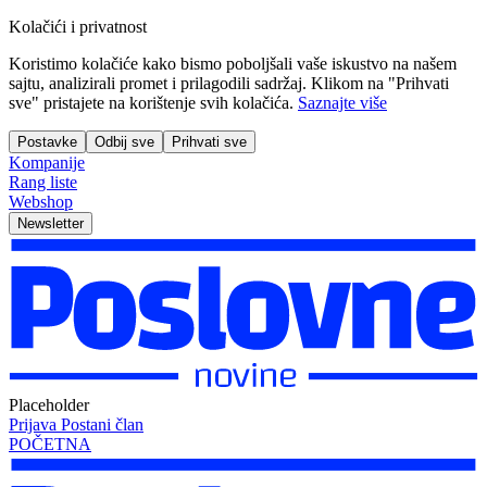
Kolačići i privatnost
Koristimo kolačiće kako bismo poboljšali vaše iskustvo na našem
sajtu, analizirali promet i prilagodili sadržaj. Klikom na "Prihvati
sve" pristajete na korištenje svih kolačića.
Saznajte više
Postavke
Odbij sve
Prihvati sve
Kompanije
Rang liste
Webshop
Newsletter
Placeholder
Prijava
Postani član
POČETNA