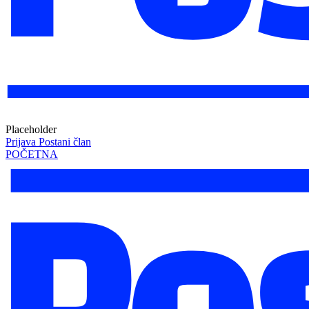
Placeholder
Prijava
Postani član
POČETNA