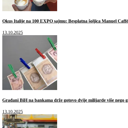
Okus Italije na 100 EXPO sajmu: Besplatna šoljica Manuel Caffé
13.10.2025
Građani BiH na bankama drže gotovo dvije milijarde više nego g
13.10.2025