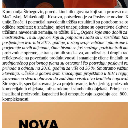
Kompanija Širbegović, pored aktuelnih ugovora koji su u procesu real
Mađarskoj, Makedoniji i Kosovu, potvrđeno je za Poslovne novine. Kako
unije.Značaj i potencijal navedenih tržišta rezultirali su potrebom za
odlične rezultate; u značajnoj mjeri unaprijeđene su operativne aktivn
tržištima navedenih zemalja, te tržištu EU.
„Ocjene koje smo dobili za
inostranstvu. To su ugovori koji su potpisani i sada su u različitim f
posljednjem kvartalu 2017. godine, a zbog svoje veličine i planirane di
povjerenje novih klijenata, čime bismo se još snažnije pozicionirali k
proizvodne opreme, te transportnih sredstava, autodizalica i drugih r
reflektovale na povećanje produktivnosti i smanjenje cijene finalnih 
srednjoročnog poslovnog plana su ostvareni što potvrđuju poslovni re
prihoda u odnosu na 2016. godinu za više od 36 %. Smatramo važnim 
Slovenija.
Učešće u gotovo svim značajnijim projektima u BiH i regiji
istovremeno stvara obavezu da zadržimo visok nivo kvaliteta i opra
Širbegović, specijalizovana je za projektovanje, inženjering, proizvo
komercijalnih objekata, infrastrukture i stambenih objekata. Primjena 
instalisani proizvodni kapaciteti koji omogućavaju izgradnju cca. 800.
kompleksnosti.