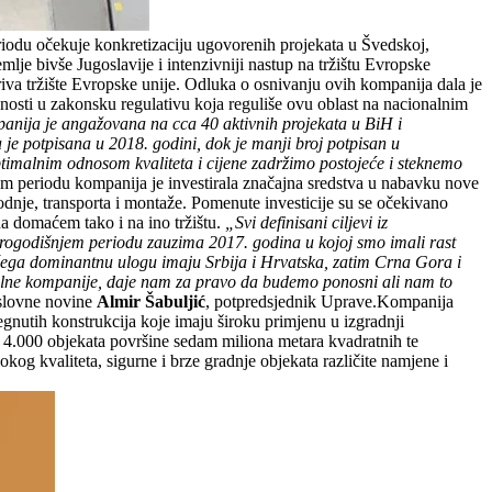
eriodu očekuje konkretizaciju ugovorenih projekata u Švedskoj,
je bivše Jugoslavije i intenzivniji nastup na tržištu Evropske
kriva tržište Evropske unije. Odluka o osnivanju ovih kompanija dala je
čenosti u zakonsku regulativu koja reguliše ovu oblast na nacionalnim
panija je angažovana na cca 40 aktivnih projekata u BiH i
a je potpisana u 2018. godini, dok je manji broj potpisan u
optimalnim odnosom kvaliteta i cijene zadržimo postojeće i steknemo
m periodu kompanija je investirala značajna sredstva u nabavku nove
odnje, transporta i montaže. Pomenute investicije su se očekivano
a domaćem tako i na ino tržištu.
„Svi definisani ciljevi iz
 trogodišnjem periodu zauzima 2017. godina u kojoj smo imali rast
čega dominantnu ulogu imaju Srbija i Hrvatska, zatim Crna Gora i
ionalne kompanije, daje nam za pravo da budemo ponosni ali nam to
oslovne novine
Almir Šabuljić
, potpredsjednik Uprave.Kompanija
egnutih konstrukcija koje imaju široku primjenu u izgradnji
ca 4.000 objekata površine sedam miliona metara kvadratnih te
kog kvaliteta, sigurne i brze gradnje objekata različite namjene i