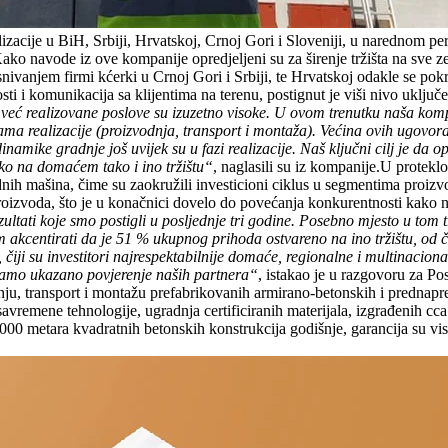
izacije u BiH, Srbiji, Hrvatskoj, Crnoj Gori i Sloveniji, u narednom p
 navode iz ove kompanije opredjeljeni su za širenje tržišta na sve zeml
 osnivanjem firmi kćerki u Crnoj Gori i Srbiji, te Hrvatskoj odakle se po
osti i komunikacija sa klijentima na terenu, postignut je viši nivo uklju
 već realizovane poslove su izuzetno visoke. U ovom trenutku naša kom
azama realizacije (proizvodnja, transport i montaža). Većina ovih ugovor
namike gradnje još uvijek su u fazi realizacije.
Naš ključni cilj je da 
ako na domaćem tako i ino tržištu“
, naglasili su iz kompanije.
U proteklo
adnih mašina, čime su zaokružili investicioni ciklus u segmentima proizv
proizvoda, što je u konačnici dovelo do povećanja konkurentnosti kako n
zultati koje smo postigli u posljednje tri godine. Posebno mjesto u tom
akcentirati da je 51 % ukupnog prihoda ostvareno na ino tržištu, od 
, čiji su investitori najrespektabilnije domaće, regionalne i multinac
vdamo ukazano povjerenje naših partnera“
, istakao je u razgovoru za P
dnju, transport i montažu prefabrikovanih armirano-betonskih i prednapr
savremene tehnologije, ugradnja certificiranih materijala, izgrađenih c
000 metara kvadratnih betonskih konstrukcija godišnje, garancija su viso