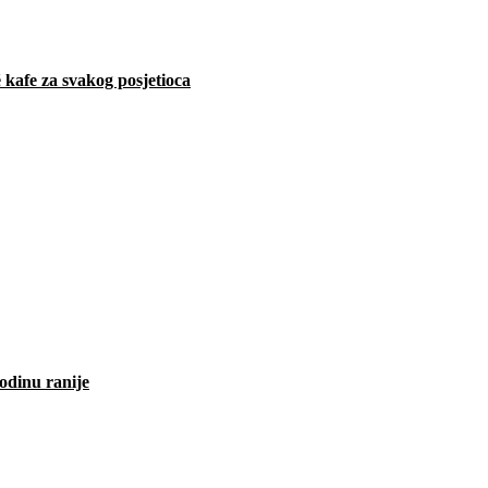
 kafe za svakog posjetioca
odinu ranije