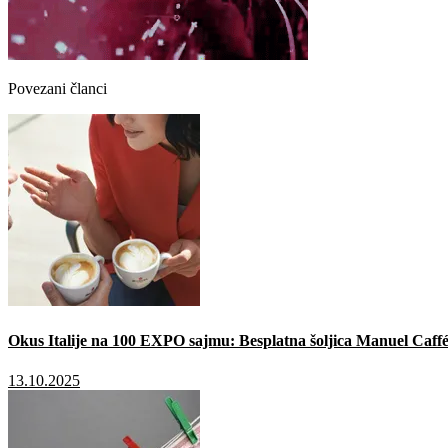
Povezani članci
Okus Italije na 100 EXPO sajmu: Besplatna šoljica Manuel Caffé
13.10.2025