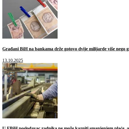
Građani BiH na bankama drže gotovo dvije milijarde više nego g
13.10.2025
U FBiH poslodavac radnika ne može kazniti smanjenjem plaće, a 