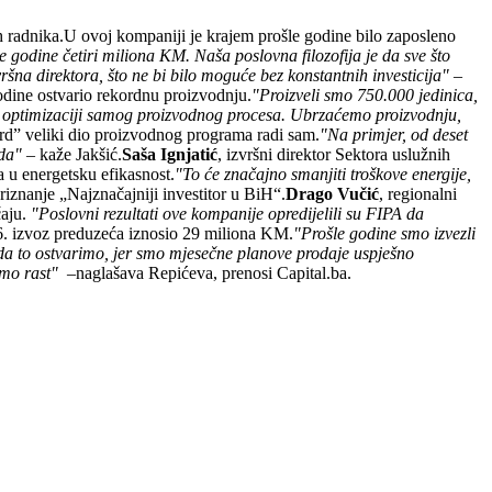
h radnika.U ovoj kompaniji je krajem prošle godine bilo zaposleno
odine četiri miliona KM. Naša poslovna filozofija je da sve što
ršna direktora, što ne bi bilo moguće bez konstantnih investicija"
–
godine ostvario rekordnu proizvodnju.
"Proizveli smo 750.000 jedinica,
 o optimizaciji samog proizvodnog procesa. Ubrzaćemo proizvodnju,
ard” veliki dio proizvodnog programa radi sam.
"Na primjer, od deset
oda"
– kaže Jakšić.
Saša Ignjatić
, izvršni direktor Sektora uslužnih
a u energetsku efikasnost.
"To će značajno smanjiti troškove energije,
riznanje „Najznačajniji investitor u BiH“.
Drago Vučić
, regionalni
čaju.
"Poslovni rezultati ove kompanije opredijelili su FIPA da
016. izvoz preduzeća iznosio 29 miliona KM.
"Prošle godine smo izvezli
da to ostvarimo, jer smo mjesečne planove prodaje uspješno
amo rast"
–naglašava Repićeva, prenosi Capital.ba.