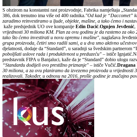
S obzirom na konstantni rast proizvodnje, Fabrika namještaja „Standa
386, dok trenutno ima više od 400 radnika.
"Od kad je “Daccomet” kup
zaradimo reinvestiramo u ljude, objekte, mašine, a tako ćemo i nastavi
kaže predsjednik UO ove kompanije
Edin Dacić
.
Ognjen Jevđenić
,
vrijednosti 30 miliona KM. Plan za ovu godinu je da rastemo za oko 
tako što ćemo investirati u novu opremu i mašine"
, naglašava Jevđeni
grupa proizvoda, četiri smo radili sami, a u dva smo aktivno učestvov
djelatnosti, dodaje da “Standard”, u saradnji sa švedskim partnerom “Ik
poboljšati uslove rada i produktivnost u preduzeću"
– ističe Ignjatić.
predstavnik FIPA u Banjaluci, kaže da je “Standard” dobio ulogu raz
“Standardu dodijeli ovo prestižno priznanje"
– ističe Vučić.
Dragana 
30 miliona, a za ovu planiramo da izvezemo proizvoda u vrijednosti 
realizovali. Također, u odnosu na 2016, prošle godine je značajno p