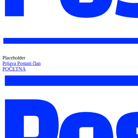
Placeholder
Prijava
Postani član
POČETNA