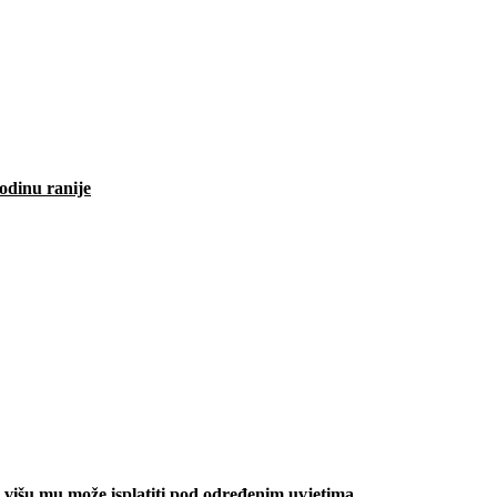
odinu ranije
višu mu može isplatiti pod određenim uvjetima