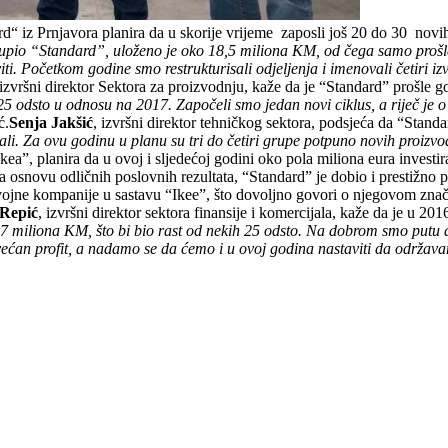
rd“ iz Prnjavora planira da u skorije vrijeme zaposli još 20 do 30 novi
io “Standard”, uloženo je oko 18,5 miliona KM, od čega samo prošle g
ti. Početkom godine smo restrukturisali odjeljenja i imenovali četiri izv
 izvršni direktor Sektora za proizvodnju, kaže da je “Standard” prošle 
25 odsto u odnosu na 2017. Započeli smo jedan novi ciklus, a riječ je
ć.
Senja Jakšić
, izvršni direktor tehničkog sektora, podsjeća da “Stand
ali. Za ovu godinu u planu su tri do četiri grupe potpuno novih proizv
ea”, planira da u ovoj i sljedećoj godini oko pola miliona eura investir
Na osnovu odličnih poslovnih rezultata, “Standard” je dobio i prestižno p
vojne kompanije u sastavu “Ikee”, što dovoljno govori o njegovom zna
Repić
, izvršni direktor sektora finansije i komercijala, kaže da je u 2
37 miliona KM, što bi bio rast od nekih 25 odsto. Na dobrom smo putu 
ovećan profit, a nadamo se da ćemo i u ovoj godina nastaviti da održav