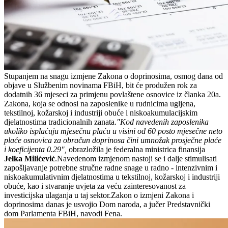
Stupanjem na snagu izmjene Zakona o doprinosima, osmog dana od
objave u Službenim novinama FBiH, bit će produžen rok za
dodatnih 36 mjeseci za primjenu povlaštene osnovice iz članka 20a.
Zakona, koja se odnosi na zaposlenike u rudnicima ugljena,
tekstilnoj, kožarskoj i industriji obuće i niskoakumulacijskim
djelatnostima tradicionalnih zanata.
"Kod navedenih zaposlenika
ukoliko isplaćuju mjesečnu plaću u visini od 60 posto mjesečne neto
plaće osnovica za obračun doprinosa čini umnožak prosječne plaće
i koeficijenta 0.29",
obrazložila je federalna ministrica finansija
Jelka Milićević
.Navedenom izmjenom nastoji se i dalje stimulisati
zapošljavanje potrebne stručne radne snage u radno - intenzivnim i
niskoakumulativnim djelatnostima u tekstilnoj, kožarskoj i industriji
obuće, kao i stvaranje uvjeta za veću zainteresovanost za
investicijska ulaganja u taj sektor.Zakon o izmjeni Zakona i
doprinosima danas je usvojio Dom naroda, a jučer Predstavnički
dom Parlamenta FBiH, navodi Fena.