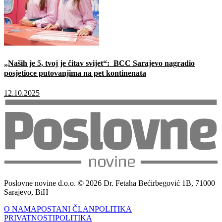
„Naših je 5, tvoj je čitav svijet“: BCC Sarajevo nagradio
posjetioce putovanjima na pet kontinenata
12.10.2025
Poslovne novine d.o.o. © 2026 Dr. Fetaha Bećirbegović 1B, 71000
Sarajevo, BiH
O NAMA
POSTANI ČLAN
POLITIKA
PRIVATNOSTI
POLITIKA