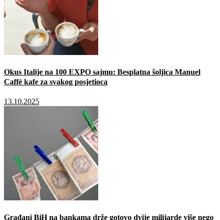
Okus Italije na 100 EXPO sajmu: Besplatna šoljica Manuel
Caffé kafe za svakog posjetioca
13.10.2025
Građani BiH na bankama drže gotovo dvije milijarde više nego