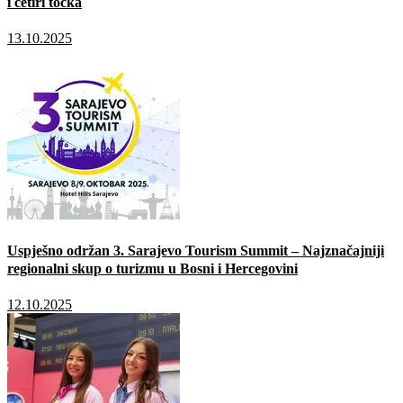
i četiri točka
13.10.2025
Uspješno održan 3. Sarajevo Tourism Summit – Najznačajniji
regionalni skup o turizmu u Bosni i Hercegovini
12.10.2025