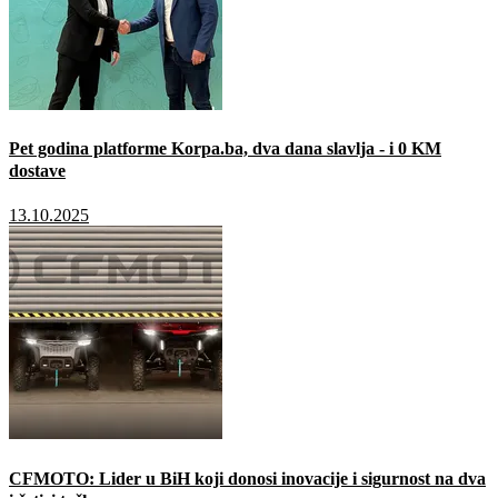
Pet godina platforme Korpa.ba, dva dana slavlja - i 0 KM
dostave
13.10.2025
CFMOTO: Lider u BiH koji donosi inovacije i sigurnost na dva