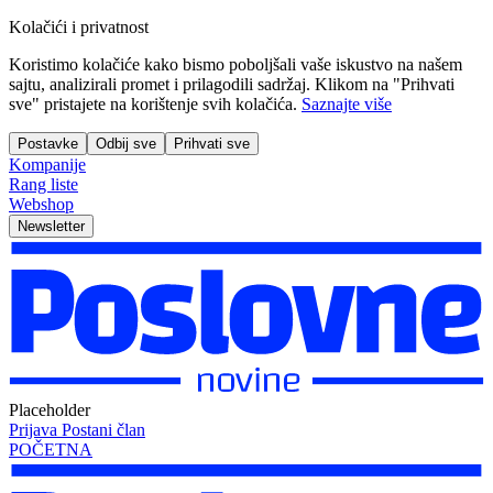
Kolačići i privatnost
Koristimo kolačiće kako bismo poboljšali vaše iskustvo na našem
sajtu, analizirali promet i prilagodili sadržaj. Klikom na "Prihvati
sve" pristajete na korištenje svih kolačića.
Saznajte više
Postavke
Odbij sve
Prihvati sve
Kompanije
Rang liste
Webshop
Newsletter
Placeholder
Prijava
Postani član
POČETNA