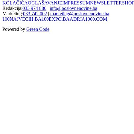
KOLAČIĆA
OGLAŠAVANJE
IMPRESSUM
NEWSLETTER
SHO
Redakcija:
033 974 886
|
info@poslovnenovine.ba
Marketing:
033 742 002
|
marketing@poslovnenovine.ba
100NAJVECIH.BA
100EXPO.BA
ADRIA1000.COM
Powered by
Green Code