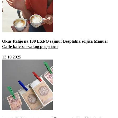
Okus Italije na 100 EXPO sajmu: Besplatna šoljica Manuel
Caffé kafe za svakog posjetioca
13.10.2025