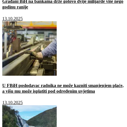
Građani BiH na bankama drže gotovo dvije milijarde više nego
godinu ranije
13.10.2025
U FBiH poslodavac radnika ne može kazniti smanjenjem plaće,
a višu mu može isplatiti pod određenim uvjetima
13.10.2025