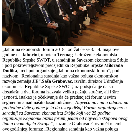
„Jahorina ekonomski forum 2018“ održat će se 3. i 4. maja ove
godine na
Jahorini
, u hotelu
Termag
. Udruženje ekonomista
Republike Srpske SWOT, u saradnji sa Savezom ekonomista Srbije
i pod pokroviteljstvom predsjednika Republike Srpske
Milorada
Dodika
, treći put organizuje „Jahorina ekonomski forum“, pod
nazivom „Regionalna saradnja kao važna poluga ekonomskog
razvoja zemalja JIE“.
Saša Grabovac
, izvršni direktor Udruženja
ekonomista Republike Srpske SWOT, uz podsjećanje da su
dosadašnja dva foruma izazvala veliku pažnju stručne, ali i šire
javnosti, istakao je očekivanje da će predstojeći forum u svim
segmentima nadmašiti dosad održane.
„Najveća novina u odnosu na
prethodne dvije godine je ta da ovogodišnji Forum organizujemo u
saradnji sa Savezom ekonomista Srbije koji već 25 godina
organizuje Kopaonik biznis forum, jedan od najvećih skupova ovog
tipa u ovom dijelu Evrope“
, kazao je Grabovac.Govoreći o temi
ovogodišnjeg foruma: „Regionalna saradnja kao važna poluga