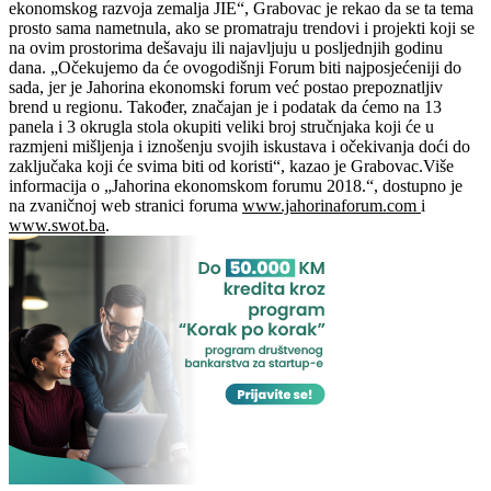
ekonomskog razvoja zemalja JIE“, Grabovac je rekao da se ta tema
prosto sama nametnula, ako se promatraju trendovi i projekti koji se
na ovim prostorima dešavaju ili najavljuju u posljednjih godinu
dana. „Očekujemo da će ovogodišnji Forum biti najposjećeniji do
sada, jer je Jahorina ekonomski forum već postao prepoznatljiv
brend u regionu. Također, značajan je i podatak da ćemo na 13
panela i 3 okrugla stola okupiti veliki broj stručnjaka koji će u
razmjeni mišljenja i iznošenju svojih iskustava i očekivanja doći do
zaključaka koji će svima biti od koristi“, kazao je Grabovac.Više
informacija o „Jahorina ekonomskom forumu 2018.“, dostupno je
na zvaničnoj web stranici foruma
www.jahorinaforum.com
i
www.swot.ba
.