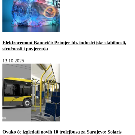
Elektroremont Banovići: Primjer bh. industrijske stabilnosti,
stručnosti i povjerenja
13.10.2025
Ovako će izgledati novih 10 trolejbusa za Sarajevo: Solaris