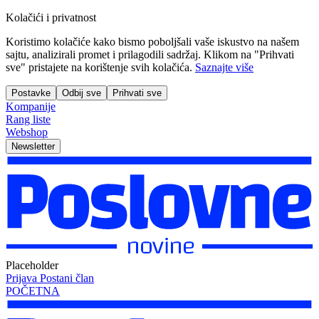
Kolačići i privatnost
Koristimo kolačiće kako bismo poboljšali vaše iskustvo na našem
sajtu, analizirali promet i prilagodili sadržaj. Klikom na "Prihvati
sve" pristajete na korištenje svih kolačića.
Saznajte više
Postavke
Odbij sve
Prihvati sve
Kompanije
Rang liste
Webshop
Newsletter
Placeholder
Prijava
Postani član
POČETNA