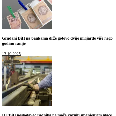
Građani BiH na bankama drže gotovo dvije milijarde više nego
godinu ranije
13.10.2025
U FBiH poslodavac radnika ne može kazniti smanjenjem plaće,