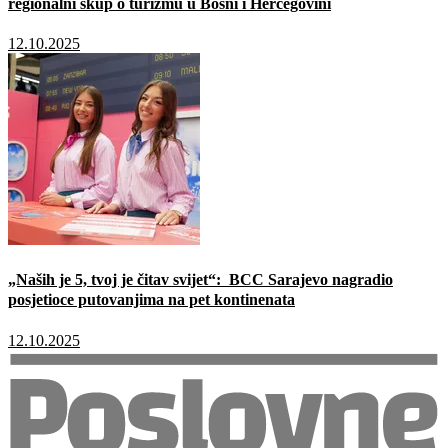
regionalni skup o turizmu u Bosni i Hercegovini
12.10.2025
„Naših je 5, tvoj je čitav svijet“: BCC Sarajevo nagradio
posjetioce putovanjima na pet kontinenata
12.10.2025