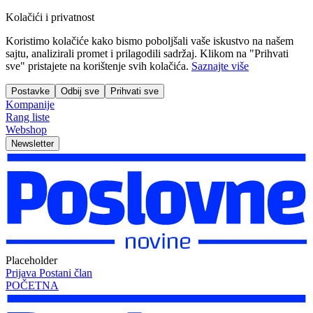
Kolačići i privatnost
Koristimo kolačiće kako bismo poboljšali vaše iskustvo na našem
sajtu, analizirali promet i prilagodili sadržaj. Klikom na "Prihvati
sve" pristajete na korištenje svih kolačića.
Saznajte više
Postavke
Odbij sve
Prihvati sve
Kompanije
Rang liste
Webshop
Newsletter
Placeholder
Prijava
Postani član
POČETNA