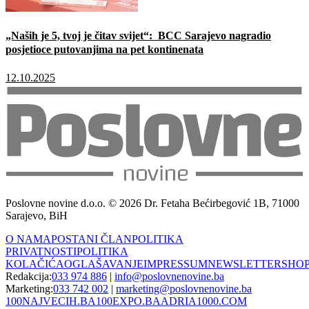
„Naših je 5, tvoj je čitav svijet“: BCC Sarajevo nagradio
posjetioce putovanjima na pet kontinenata
12.10.2025
Poslovne novine d.o.o. © 2026 Dr. Fetaha Bećirbegović 1B, 71000
Sarajevo, BiH
O NAMA
POSTANI ČLAN
POLITIKA
PRIVATNOSTI
POLITIKA
KOLAČIĆA
OGLAŠAVANJE
IMPRESSUM
NEWSLETTER
SHO
Redakcija:
033 974 886
|
info@poslovnenovine.ba
Marketing:
033 742 002
|
marketing@poslovnenovine.ba
100NAJVECIH.BA
100EXPO.BA
ADRIA1000.COM