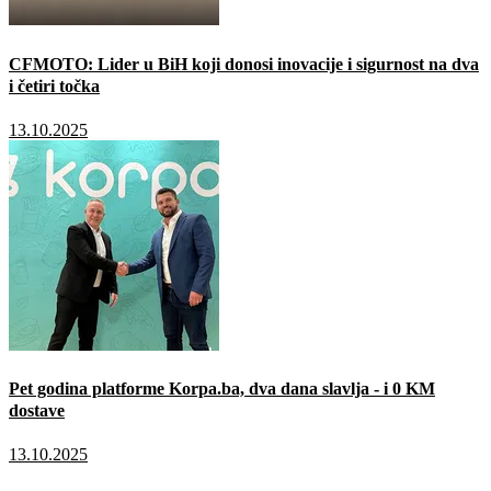
CFMOTO: Lider u BiH koji donosi inovacije i sigurnost na dva
i četiri točka
13.10.2025
Pet godina platforme Korpa.ba, dva dana slavlja - i 0 KM
dostave
13.10.2025