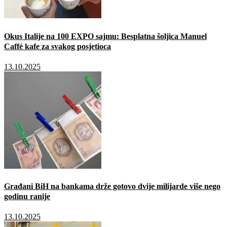
Okus Italije na 100 EXPO sajmu: Besplatna šoljica Manuel
Caffé kafe za svakog posjetioca
13.10.2025
Građani BiH na bankama drže gotovo dvije milijarde više nego
godinu ranije
13.10.2025