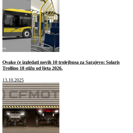
Ovako će izgledati novih 10 trolejbusa za Sarajevo: Solaris
Trollino 18 stižu od ljeta 2026.
13.10.2025