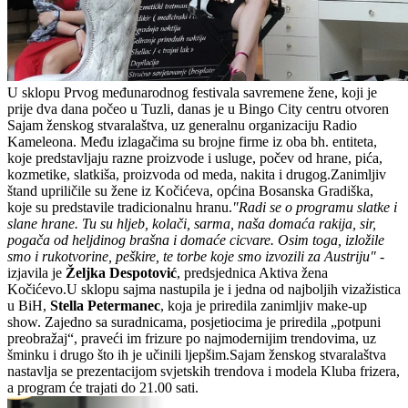
U sklopu Prvog međunarodnog festivala savremene žene, koji je
prije dva dana počeo u Tuzli, danas je u Bingo City centru otvoren
Sajam ženskog stvaralaštva, uz generalnu organizaciju Radio
Kameleona. Među izlagačima su brojne firme iz oba bh. entiteta,
koje predstavljaju razne proizvode i usluge, počev od hrane, pića,
kozmetike, slatkiša, proizvoda od meda, nakita i drugog.Zanimljiv
štand upriličile su žene iz Kočićeva, općina Bosanska Gradiška,
koje su predstavile tradicionalnu hranu.
"Radi se o programu slatke i
slane hrane. Tu su hljeb, kolači, sarma, naša domaća rakija, sir,
pogača od heljdinog brašna i domaće cicvare. Osim toga, izložile
smo i rukotvorine, peškire, te torbe koje smo izvozili za Austriju"
-
izjavila je
Željka Despotović
, predsjednica Aktiva žena
Kočićevo.U sklopu sajma nastupila je i jedna od najboljih vizažistica
u BiH,
Stella Petermanec
, koja je priredila zanimljiv make-up
show. Zajedno sa suradnicama, posjetiocima je priredila „potpuni
preobražaj“, praveći im frizure po najmodernijim trendovima, uz
šminku i drugo što ih je učinili ljepšim.Sajam ženskog stvaralaštva
nastavlja se prezentacijom svjetskih trendova i modela Kluba frizera,
a program će trajati do 21.00 sati.