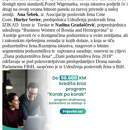
dostigli njeni standardi.Pored Wigemarka, svoja iskustva podjelit će i
drugi na ovom veoma bitnom panelu za razvoj privrede u našoj
zemlji.
Ana Šebek
, iz Asocijacije poslovnih žena Crne
Gore,
Huriye Serter
, predsjednica Udruženja poslovnih žena
IZIKAD Izmir iz Turske te
Nadina Gradaščević
, potpredsjednica
udruženja “Business Women of Bosnia and Herzegovina” iz
Austrije govorit će o dostignućima poduzetnica u ovim zemljama, ali
i zakonskim riješenjima zemalja iz kojih dolaze, a koja se tiču
poduzetništva žena.Razmjena iskustva, razgovori o bitnim
segmentima poduzetništva te uspostava saradnje, osnovni su ciljevi
„Dana poduzetništva žena“.„Dani poduzetništva žena 2018“
održavaju se pod pokroviteljstvom predsjedateljice Doma naroda
Parlamenta FBiH, saopćeno je iz Udruženja poslovnih žena u BiH.