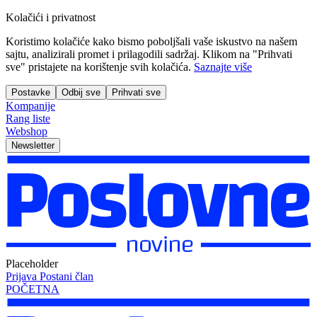
Kolačići i privatnost
Koristimo kolačiće kako bismo poboljšali vaše iskustvo na našem
sajtu, analizirali promet i prilagodili sadržaj. Klikom na "Prihvati
sve" pristajete na korištenje svih kolačića.
Saznajte više
Postavke
Odbij sve
Prihvati sve
Kompanije
Rang liste
Webshop
Newsletter
Placeholder
Prijava
Postani član
POČETNA