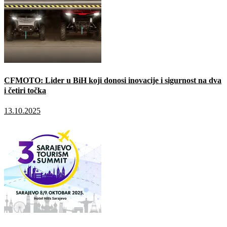
CFMOTO: Lider u BiH koji donosi inovacije i sigurnost na dva
i četiri točka
13.10.2025