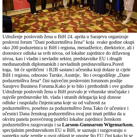
Udruženje poslovnih žena u BiH 24. aprila u Sarajevu organizuje
poslovni forum "Dani poduzetništva žena" koja svake godine okupi
oko 200 poduzetnica iz BiH i regiona, menadžerice, direktorice, ali i
donosioce odluka sa svih nivoa, od lokalne zajednice do državnog
nivoa, kao i vladin i nevladin sektor, predstavnike EU i drugih
međunarodnih diplomatskih i nevladinih predstavništava.Pored
toga, bit će upriličeni i B2B sastanci učesnika koji dolaze iz cijele
BiH i regiona, odnosno Turske, Austrije, što i ovogodišnje „Dane
poduzetništva žena“ čini najvećim poslovnim forumom poslije
Sarajevo Business Foruma.Kako je to bilo i prethodnih i ove godine
Udruženje poslovnih žena u BiH pozvalo je vrhunske stručnjake i
najviše predstavnike bh. vlada i stranih delegacija koji donose
odluke i raspolažu činjenicama koje su od važnosti za
poduzetništvo, posebno za poduzetništvo žena.Tako će učesnice i
učesnici Dana ženskog poduzetništva ovaj put imati priliku da u
okviru panela posvećenog podršci lokalne zajednice ženskom
poduzetništvu razgovaraju i sa
Larsom-Gunnarom Wigemarkom
,
specijalnim predstavnikom EU u BiH, te saznaju i razgovaraju o
napretku naše zemlje u ovoj oblasti te onome što EU čini kako bi se