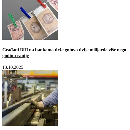
Građani BiH na bankama drže gotovo dvije milijarde više nego
godinu ranije
13.10.2025