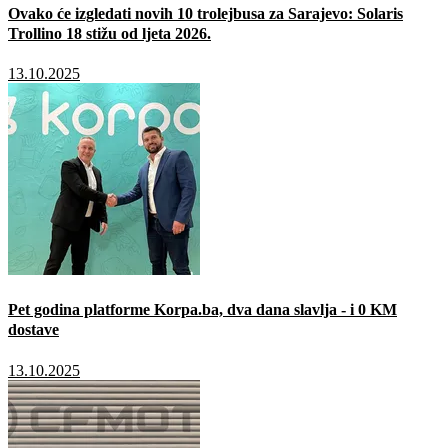
Ovako će izgledati novih 10 trolejbusa za Sarajevo: Solaris
Trollino 18 stižu od ljeta 2026.
13.10.2025
Pet godina platforme Korpa.ba, dva dana slavlja - i 0 KM
dostave
13.10.2025