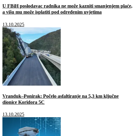
U FBiH poslodavac radnika ne može kazniti smanjenjem plaće,
a višu mu može isplatiti pod određenim uvjetima
13.10.2025
Vranduk–Ponirak: Počelo asfaltiranje na 5,3 km ključne
dionice Koridora 5C
13.10.2025