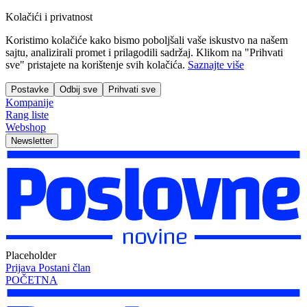
Kolačići i privatnost
Koristimo kolačiće kako bismo poboljšali vaše iskustvo na našem
sajtu, analizirali promet i prilagodili sadržaj. Klikom na "Prihvati
sve" pristajete na korištenje svih kolačića.
Saznajte više
Postavke
Odbij sve
Prihvati sve
Kompanije
Rang liste
Webshop
Newsletter
Placeholder
Prijava
Postani član
POČETNA