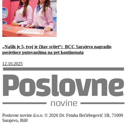
„Naših je 5, tvoj je čitav svijet“: BCC Sarajevo nagradio
posjetioce putovanjima na pet kontinenata
12.10.2025
Poslovne novine d.o.o. © 2026 Dr. Fetaha Bećirbegović 1B, 71000
Sarajevo, BiH