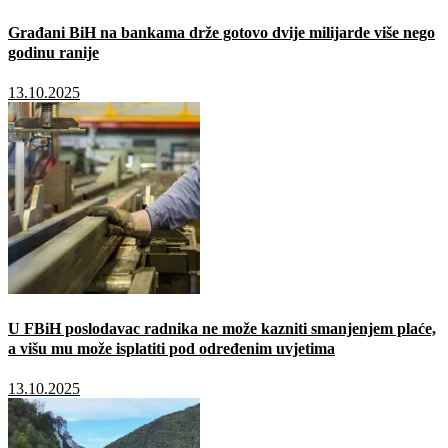
Građani BiH na bankama drže gotovo dvije milijarde više nego
godinu ranije
13.10.2025
U FBiH poslodavac radnika ne može kazniti smanjenjem plaće,
a višu mu može isplatiti pod određenim uvjetima
13.10.2025