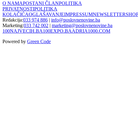
O NAMA
POSTANI ČLAN
POLITIKA
PRIVATNOSTI
POLITIKA
KOLAČIĆA
OGLAŠAVANJE
IMPRESSUM
NEWSLETTER
SHO
Redakcija:
033 974 886
|
info@poslovnenovine.ba
Marketing:
033 742 002
|
marketing@poslovnenovine.ba
100NAJVECIH.BA
100EXPO.BA
ADRIA1000.COM
Powered by
Green Code