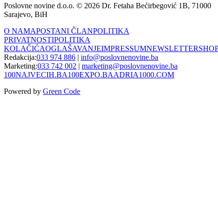
Poslovne novine d.o.o. © 2026 Dr. Fetaha Bećirbegović 1B, 71000
Sarajevo, BiH
O NAMA
POSTANI ČLAN
POLITIKA
PRIVATNOSTI
POLITIKA
KOLAČIĆA
OGLAŠAVANJE
IMPRESSUM
NEWSLETTER
SHO
Redakcija:
033 974 886
|
info@poslovnenovine.ba
Marketing:
033 742 002
|
marketing@poslovnenovine.ba
100NAJVECIH.BA
100EXPO.BA
ADRIA1000.COM
Powered by
Green Code