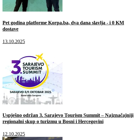
Pet godina platforme Korpa.ba, dva dana slavlja - i 0 KM
dostave
13.10.2025
Uspješno održan 3. Sarajevo Tourism Summit – Najznačajniji
regionalni skup o turizmu u Bosni i Hercegovini
12.10.2025