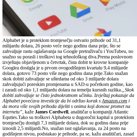
Alphabet je u proteklom tromjesečju ostvario prihode od 31,1
milijardu dolara, 26 posto veće nego godinu dana prije, što se
zahvaljuje rastu oglašavanja na Google pretraživaču i YouTubeu, no
snažno su porasli i troškovi tog tehnološkog diva.Prema poslovnom
izvještaju objavljenom u četvrtak, čista dobit te krovne kompanije
Googlea dostigla je u prvom ovogodišnjem kvartalu 9,4 milijarde
dolara, gotovo 73 posto više nego godinu dana prije.Tako snažan
skok dobiti zahvaljuje se uštedama od oko 3 milijarde dolara
zahvaljujući poreskim promjenama u SAD-u početkom godine, kao
i zaradi od oko 1,1 milijardu dolara na temelju kursnih razlika.
„Skok
dobiti zahvaljuje se čisto jednokratnom učinku. Izvještaj pokazuje da
Alphabet povećava investicije da bi održao korak s
Amazon.com
i
da mora više svojih prihoda dijeliti s onima koji donose promet na
internetu”,
kaže
James Cordwell
, analitičar u kompaniji Atlantic
Equties.Tako su troškovi Alphabeta u dugoročni kapital u proteklom
tromjesečju dostigli 7,3 milijarde dolara, dok su godinu dana prije
iznosili 2,5 milijardi.No, snažan rast oglašavanja, za 24 posto na
godišnjem nivou, podstakao je prihode, pa se, kažu analitičari, zasad