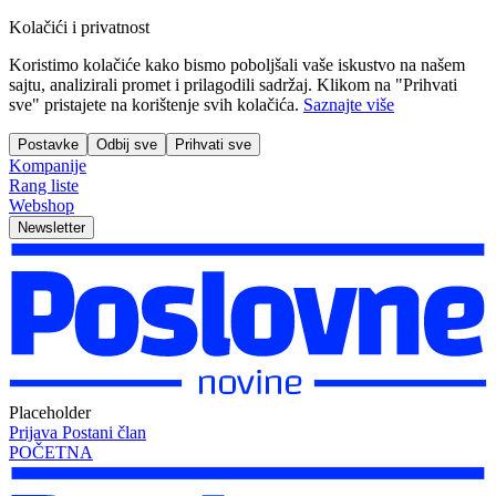
Kolačići i privatnost
Koristimo kolačiće kako bismo poboljšali vaše iskustvo na našem
sajtu, analizirali promet i prilagodili sadržaj. Klikom na "Prihvati
sve" pristajete na korištenje svih kolačića.
Saznajte više
Postavke
Odbij sve
Prihvati sve
Kompanije
Rang liste
Webshop
Newsletter
Placeholder
Prijava
Postani član
POČETNA