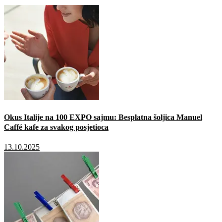
Okus Italije na 100 EXPO sajmu: Besplatna šoljica Manuel
Caffé kafe za svakog posjetioca
13.10.2025