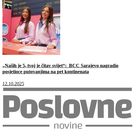
„Naših je 5, tvoj je čitav svijet“: BCC Sarajevo nagradio
posjetioce putovanjima na pet kontinenata
12.10.2025