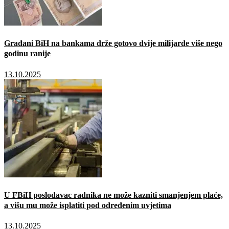
Građani BiH na bankama drže gotovo dvije milijarde više nego
godinu ranije
13.10.2025
U FBiH poslodavac radnika ne može kazniti smanjenjem plaće,
a višu mu može isplatiti pod određenim uvjetima
13.10.2025