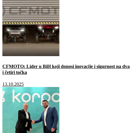
CFMOTO: Lider u BiH koji donosi inovacije i sigurnost na dva
i četiri točka
13.10.2025