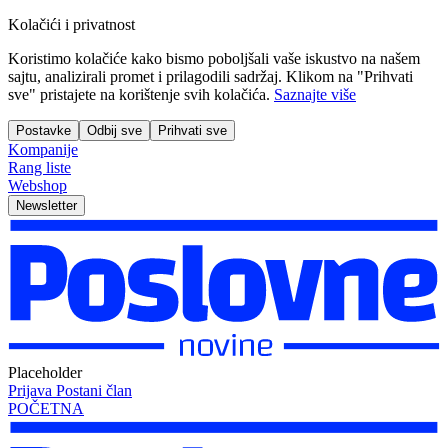
Kolačići i privatnost
Koristimo kolačiće kako bismo poboljšali vaše iskustvo na našem
sajtu, analizirali promet i prilagodili sadržaj. Klikom na "Prihvati
sve" pristajete na korištenje svih kolačića.
Saznajte više
Postavke
Odbij sve
Prihvati sve
Kompanije
Rang liste
Webshop
Newsletter
Placeholder
Prijava
Postani član
POČETNA