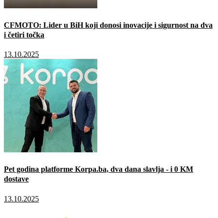
CFMOTO: Lider u BiH koji donosi inovacije i sigurnost na dva
i četiri točka
13.10.2025
Pet godina platforme Korpa.ba, dva dana slavlja - i 0 KM
dostave
13.10.2025