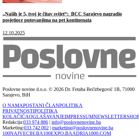
„Naših je 5, tvoj je čitav svijet“: BCC Sarajevo nagradio
posjetioce putovanjima na pet kontinenata
12.10.2025
Poslovne novine d.o.o. © 2026 Dr. Fetaha Bećirbegović 1B, 71000
Sarajevo, BiH
O NAMA
POSTANI ČLAN
POLITIKA
PRIVATNOSTI
POLITIKA
KOLAČIĆA
OGLAŠAVANJE
IMPRESSUM
NEWSLETTER
SHO
Redakcija:
033 974 886
|
info@poslovnenovine.ba
Marketing:
033 742 002
|
marketing@poslovnenovine.ba
100NAJVECIH.BA
100EXPO.BA
ADRIA1000.COM