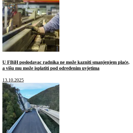
U FBiH poslodavac radnika ne može kazniti smanjenjem plaće,
a višu mu može isplatiti pod određenim uvjetima
13.10.2025