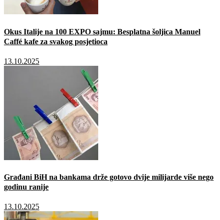
Okus Italije na 100 EXPO sajmu: Besplatna šoljica Manuel
Caffé kafe za svakog posjetioca
13.10.2025
Građani BiH na bankama drže gotovo dvije milijarde više nego
godinu ranije
13.10.2025