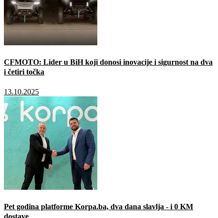
CFMOTO: Lider u BiH koji donosi inovacije i sigurnost na dva
i četiri točka
13.10.2025
Pet godina platforme Korpa.ba, dva dana slavlja - i 0 KM
dostave