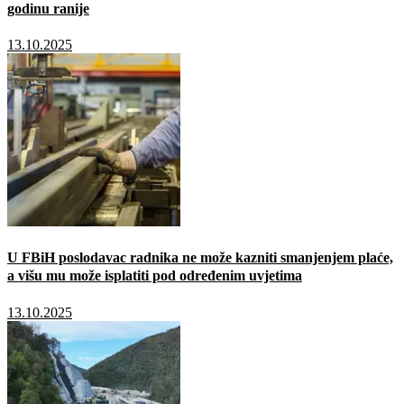
godinu ranije
13.10.2025
U FBiH poslodavac radnika ne može kazniti smanjenjem plaće,
a višu mu može isplatiti pod određenim uvjetima
13.10.2025