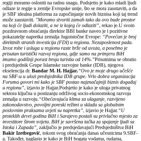
regiji moramo osloniti na radnu snagu. Podsjetio je kako mladi ljudi
odlaze iz regije u zemlje Evropske unije, što se mora zaustaviti, a da
je SBF idealna platforma za započinjanje novih biznisa koji taj trend
može zaustaviti.
"Moramo stvoriti zamah tako da ovo bude prostor
na koji će ljudi dolaziti, a ne iz kojeg će odlaziti”
, rekao je.U svom
pozdravnom obraćanju direktor BBI banke naveo je i pozitivne
pokazatelje napretka zemalja Jugoistočne Evrope:
“Povećan je broj
direktnih stranih investicija (FDI) u regionu. Nezaposlenost pada.
Izvoz robe i usluga u regionu raste brže od uvoza, a posebno je
prisutan turistički razvoj regiona, gdje samo na primjeru BiH
imamo godišnji porast broja turistia od 14%.”
Prisutnima se obratio
i predsjednik Grupe Islamske razvojne banke (IDB), njegova
ekselencija dr.
Bandar M. H. Hajjar.
“Ovo je moje drugo učešće
na SBF-u u ulozi predsjednika IDB grupe. Vrlo dobra organizacija
Foruma govori mi kako je SBF postao najznačajniji biznis događaj
u regionu”
, izjavio je Hajjar.Podsjetio je kako je uloga privatnog
sektora ključna u postizanju održivog socio-ekonomskog razvoja
zemalja u razvoju.
“Obećavajuća klima za ulaganje, razvijeno
zakonodavstvo, povoljni poreski režimi u skladu sa globalnim
poslovnim praksama uvjeti su napretka”
, izjavio je Hajjar.
“U
proteklih devet godina BiH i Sarajevo postali su privlačno mjesto za
investitore širom svijeta. BiH je savršena tačka za spajanje ljudi sa
Istoka i Zapada”,
zaključio je predsjedavajući Predsjedništva BiH
Bakir Izetbegović
, tokom svog obraćanja danas učesnicima 9.SBF-
a. Također, naglasio je kako je BiH bogata vodama, rudama,