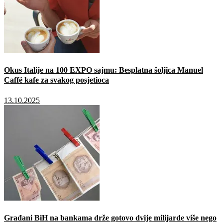
Okus Italije na 100 EXPO sajmu: Besplatna šoljica Manuel
Caffé kafe za svakog posjetioca
13.10.2025
Građani BiH na bankama drže gotovo dvije milijarde više nego