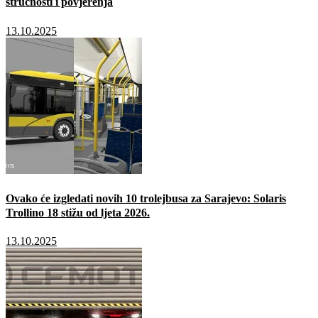
stručnosti i povjerenja
13.10.2025
Ovako će izgledati novih 10 trolejbusa za Sarajevo: Solaris
Trollino 18 stižu od ljeta 2026.
13.10.2025