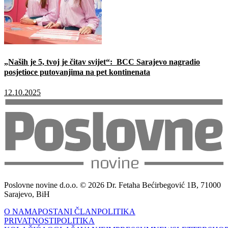
„Naših je 5, tvoj je čitav svijet“: BCC Sarajevo nagradio
posjetioce putovanjima na pet kontinenata
12.10.2025
Poslovne novine d.o.o. © 2026 Dr. Fetaha Bećirbegović 1B, 71000
Sarajevo, BiH
O NAMA
POSTANI ČLAN
POLITIKA
PRIVATNOSTI
POLITIKA