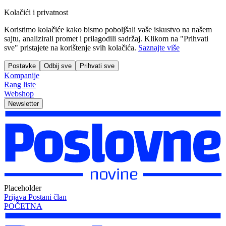
Kolačići i privatnost
Koristimo kolačiće kako bismo poboljšali vaše iskustvo na našem
sajtu, analizirali promet i prilagodili sadržaj. Klikom na "Prihvati
sve" pristajete na korištenje svih kolačića.
Saznajte više
Postavke
Odbij sve
Prihvati sve
Kompanije
Rang liste
Webshop
Newsletter
Placeholder
Prijava
Postani član
POČETNA