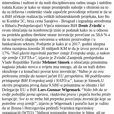
mineralima i naftom te da nudi disciplinovanu radnu snagu i stabilnu
valutu.Kazao je kako se stanje promijenilo nabolje s obzirom na to
da su državna i entitetske vlade započele provođenje reformi te da se
u BiH očekuje realizacija velikih infrastrukturnih projekata, kao što
su Koridor 5C, brza cesta Sarajevo - Beograd i izgradnja aerodroma
u Bihaću.Predsjedavajući Vijeća ministara BiH
Denis Zvizdić
u
svom obraćanju na konferenciji iznio je podatak kako su u odnosu
na proteklu godinu direktne strane investicije povećane za 58,6 % a
da su najveća ulaganja ostvarena u sektoru proizvodnje i u
bankarskom sektoru. Podsjetio je kako je u 2017. godini ukupna
robna razmjena iznosila 30 milijardi KM te da je izvoz povećan za
17%.
"Naš glavni trgovinski partner ostaje Evropska unija, a nakon
nje zemlje CEFTA-e"
, izjavio je Zvizdić.Zamjenik predsjednika
Vlade Republike Turske
Mehmet Simsek
u obraćanju prisutnima
naglasio jekako novca u svijetu ima mnogo, ali da on traži dobro
okruženje i u konačnici povrat kroz investicije.
"Važno je za ovu
prekrasnu zemlju da nastavi jačati EU perspektivu. Mi podržavamo
pristupanje BiH Evropskoj uniji i NATO-u”
, kazao je Simsek.U
okviru programa prvog dana 9.SBF-u prisutnima se obratio i šef
Delegacije EU u BiH
Lars-Gunnar Wigemark
.
“Volio bih da se
ovdje poboljša javna uprava, vladavina prava i pojača borba protiv
korupcije. Sve to ne treba biti prepreka povećanju investicija koje su
potrebne ovoj zemlji”
, izjavio je Wigermark i poručio kao je važno
da se Bosna i Hercegovina pridruži Svjetskoj trgovinskoj
organizaciji (WTO).
“Važnost regionalne trgovine je bitna, ali ne