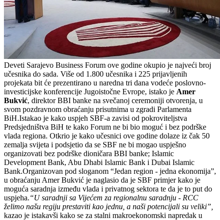
Deveti Sarajevo Business Forum ove godine okupio je najveći broj
učesnika do sada. Više od 1.800 učesnika i 225 prijavljenih
projekata bit će prezentirano u naredna tri dana vodeće poslovno-
investicijske konferencije Jugoistočne Evrope, istako je
Amer
Bukvić
, direktor BBI banke na svečanoj ceremoniji otvorenja, u
svom pozdravnom obraćanju prisutnima u zgradi Parlamenta
BiH.Istakao je kako uspjeh SBF-a zavisi od pokroviteljstva
Predsjedništva BiH te kako Forum ne bi bio moguć i bez podrške
vlada regiona. Otkrio je kako učesnici ove godine dolaze iz čak 50
zemalja svijeta i podsjetio da se SBF ne bi mogao uspješno
organizovati bez podrške dioničara BBI banke; Islamic
Development Bank, Abu Dhabi Islamic Bank i Dubai Islamic
Bank.Organizovan pod sloganom “Jedan region - jedna ekonomija”,
u obraćanju Amer Bukvić je naglasio da je SBF primjer kako je
moguća saradnja između vlada i privatnog sektora te da je to put do
uspjeha.
“U saradnji sa Vijećem za regionalnu saradnju - RCC
želimo našu regiju prestaviti kao jednu, a naši potencijali su veliki”,
kazao je istakavši kako se za stalni makroekonomski napredak u