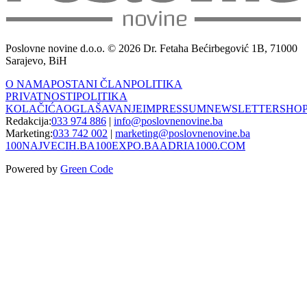
Poslovne novine d.o.o. © 2026 Dr. Fetaha Bećirbegović 1B, 71000
Sarajevo, BiH
O NAMA
POSTANI ČLAN
POLITIKA
PRIVATNOSTI
POLITIKA
KOLAČIĆA
OGLAŠAVANJE
IMPRESSUM
NEWSLETTER
SHO
Redakcija:
033 974 886
|
info@poslovnenovine.ba
Marketing:
033 742 002
|
marketing@poslovnenovine.ba
100NAJVECIH.BA
100EXPO.BA
ADRIA1000.COM
Powered by
Green Code