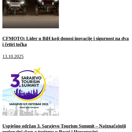
CFMOTO: Lider u BiH koji donosi inovacije i sigurnost na dva
i četiri točka
13.10.2025
Uspješno održan 3. Sarajevo Tourism Summit – Najznačajniji
regionalni skup o turizmu u Bosni i Hercegovini