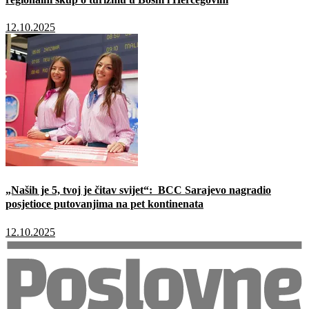
12.10.2025
„Naših je 5, tvoj je čitav svijet“: BCC Sarajevo nagradio
posjetioce putovanjima na pet kontinenata
12.10.2025