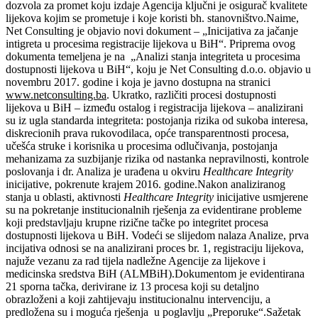
dozvola za promet koju izdaje Agencija ključni je osigurač kvalitete
lijekova kojim se prometuje i koje koristi bh. stanovništvo.Naime,
Net Consulting je objavio novi dokument – „Inicijativa za jačanje
intigreta u procesima registracije lijekova u BiH“. Priprema ovog
dokumenta temeljena je na „Analizi stanja integriteta u procesima
dostupnosti lijekova u BiH“, koju je Net Consulting d.o.o. objavio u
novembru 2017. godine i koja je javno dostupna na stranici
www.netconsulting.ba
. Ukratko, različiti procesi dostupnosti
lijekova u BiH – između ostalog i registracija lijekova – analizirani
su iz ugla standarda integriteta: postojanja rizika od sukoba interesa,
diskrecionih prava rukovodilaca, opće transparentnosti procesa,
učešća struke i korisnika u procesima odlučivanja, postojanja
mehanizama za suzbijanje rizika od nastanka nepravilnosti, kontrole
poslovanja i dr. Analiza je urađena u okviru
Healthcare Integrity
inicijative, pokrenute krajem 2016. godine.Nakon analiziranog
stanja u oblasti, aktivnosti
Healthcare Integrity
inicijative usmjerene
su na pokretanje institucionalnih rješenja za evidentirane probleme
koji predstavljaju krupne rizične tačke po integritet procesa
dostupnosti lijekova u BiH. Vodeći se slijedom nalaza Analize, prva
incijativa odnosi se na analizirani proces br. 1, registraciju lijekova,
najuže vezanu za rad tijela nadležne Agencije za lijekove i
medicinska sredstva BiH (ALMBiH).Dokumentom je evidentirana
21 sporna tačka, derivirane iz 13 procesa koji su detaljno
obrazloženi a koji zahtijevaju institucionalnu intervenciju, a
predložena su i moguća rješenja u poglavlju „Preporuke“.Sažetak