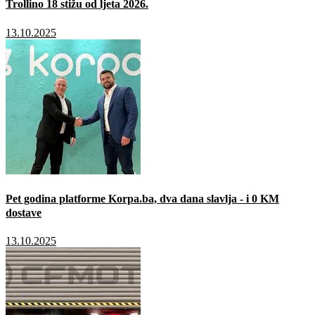
Trollino 18 stižu od ljeta 2026.
13.10.2025
Pet godina platforme Korpa.ba, dva dana slavlja - i 0 KM
dostave
13.10.2025