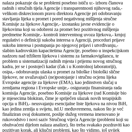
nalaza pokazuje da se problemi posebno ističu u:- izboru članova
radnih i stručnih tijela Agencije i transparentnosti njihovog rada,-
velikom diskrecionom pravu direktora Agencije pri odobravanju
stavljanja lijeka u promet i pored negativnog mišljenja stručne
Komisije za lijekove Agencije,- izostanku javne evidencije o
lijekovima koji su odobreni za promet bez pozitivnog mišljenja
predmetne Komisije,- kontroli interventnog uvoza lijekova,- krnjoj
regulativi o definiciji sukoba interesa u Agenciji, proceduri prijave
sukoba interesa i postupanja po njegovoj prijavi i utvrđivanju,-
slabim kadrovskim kapacitetima Agencije, posebno u inspekcijskom
nadzoru nad tržištem lijekova i sistemu za farmakovigilancu, te
problem u sistematizaciji radnih mjesta i prijemu novog stručnog
kadra, jer se i postojeći kadar (čak i u Kontrolnoj laboratoriji),
osipa,- odobravanju ulaska u promet za biloške i biološki slične
lijekove, ne uvažavajući (ne)postojanje i stručnu ocjenu lijeka
Evropske agencije za lijekove (EMA), kao jedinstven slučaj u
zemljama regiona i Evropske unije,- osiguranju finansiranja rada
komisija Agencije, posebno Komisije za lijekove (rad Komisije bio
je mjesecima blokiran, čime je spriječen ulazak novih terapijskih
opcija u BiH),- neusvajanju esencijalne liste lijekova na nivou BiH,
kao jedina zemlja u svijetu, itd.U međuvremenu, nakon što je već
finaliziran ovaj dokument, poslije dužeg vremena imenovano je
rukovodstvo i novi saziv Stručnog vijeća Agencije (problemi koji su
obuhvaćeni dijelom nalaza analize), što treba svakako pozdraviti kao
pozitivan korak, ali ključni problemi, kao što vidimo, još uvijek