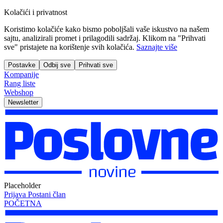
Kolačići i privatnost
Koristimo kolačiće kako bismo poboljšali vaše iskustvo na našem
sajtu, analizirali promet i prilagodili sadržaj. Klikom na "Prihvati
sve" pristajete na korištenje svih kolačića.
Saznajte više
Postavke
Odbij sve
Prihvati sve
Kompanije
Rang liste
Webshop
Newsletter
Placeholder
Prijava
Postani član
POČETNA