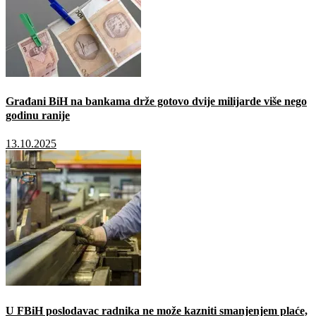
Građani BiH na bankama drže gotovo dvije milijarde više nego
godinu ranije
13.10.2025
U FBiH poslodavac radnika ne može kazniti smanjenjem plaće,