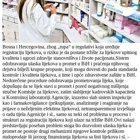
Bosna i Hercegovina, zbog „rupa“ u regulativi koja uređuje
registraciju lijekova, u riziku je da postane tržište za lijekove upitnog
kvaliteta i ugrozi zdravlje stanovništva i živote pacijenata.Sistem
odobravanja ulaska lijekova u promet u BiH i praćenja njihovog
dejstva bilježi krupne propuste, koji mogu dovesti do pada standarda
kontrole i kvaliteta lijekova, a time i opće zdravstvene zaštite u BiH.
Nedorečene procedure odobravanja prometovanja lijeka, koje
dopuštaju da se lijek stavi u promet i pored negativnog mišljenja
stručne Komisije za lijekove, zatim slabljenje kadrovskih kapaciteta
u Kontrolnoj laboratoriji Agencije, izuzetno slab sistem inspekcije
kao i farmakovigilance (prikupljanje, analiziranje i reagiranje na
prijave o neželjenim efektima lijekova), netransparentnost izvještaja
o radu tijela Agenicije i sl., samo su neki od problema u procesu i
strukturi za registraciju lijekova koji ulaze na tržište BiH.Ovi nalazi
predstavljaju poseban problem stoga što dozvolom ulaska lijeka u
promet ne postoje drugi mehanizmi njegove kontrole prilikom
maloprodaje ili javnog finansiranja lijekova sa listi lijekova i sl. –