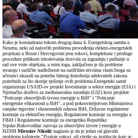
Kako je konstatirano tokom drugog dana 4. Energetskog samita u
Neumu, neki od najvećih problema provođenja elektro-energetskih
projekata u Bosni i Hercegovini jesu rokovi, kompleksne i preduge
procedure prilikom ishodovanja dozvola za izgradnju i puštanje u
rad ove vrste objekata, a osim toga, zaključeno je da probleme
stvaraju i različite nadležnosti na različitim nivoima vlasti.Stoga su
učesnici ukazali na potrebu hitnog donošenja adekvatnih zakona
potrebnih za što skorije rješenje ovih problema.Energetski samit
organiziraju USAID-ov projekt Investiranje u sektor energije (EIA) i
Njemačko društvo za međunarodnu suradnju (GIZ) kroz projekte
"Poticanje obnovljivih izvora energije u BiH" i "Poticanje
energetske efikasnosti u BiH", a pod pokroviteljstvom Ministarstva
vanjske trgovine i ekonomskih odnosa BiH, Državne regulatorne
komisije za električnu energiju, Regulatorne komisije za energiju u
FBiH i Regulatorne komisije za energetiku Republike
Srpske.Rukovodilac razvoja za obnovljive izvore i energije u
HZHB
Miroslav Nikolić
naglasio je da je jedan od glavnih
problema kašnjenje."
Postoje rokovi, ali rijetke su institucije koje se