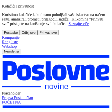
Kolačići i privatnost
Koristimo kolačiće kako bismo poboljšali vaše iskustvo na našem
sajtu, analizirali promet i prilagodili sadržaj. Klikom na "Prihvati
sve" pristajete na korištenje svih kolačića.
Saznajte više
Postavke
Odbij sve
Prihvati sve
Kompanije
Rang liste
Webshop
Newsletter
Placeholder
Prijava
Postani član
POČETNA