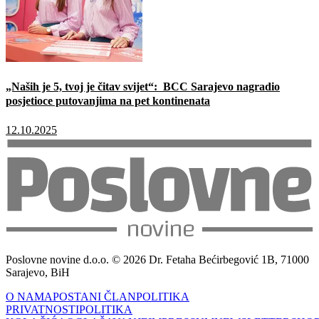
„Naših je 5, tvoj je čitav svijet“: BCC Sarajevo nagradio
posjetioce putovanjima na pet kontinenata
12.10.2025
Poslovne novine d.o.o. © 2026 Dr. Fetaha Bećirbegović 1B, 71000
Sarajevo, BiH
O NAMA
POSTANI ČLAN
POLITIKA
PRIVATNOSTI
POLITIKA