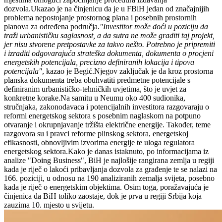
dozvola.Ukazao je na činjenicu da je u FBiH jedan od značajnijih
problema nepostojanje prostornog plana i posebnih prostornih
planova za određena područja.
"Investitor može doći u poziciju da
traži urbanističku saglasnost, a da sutra ne može graditi taj projekt,
jer nisu stvorene pretpostavke za takvo nešto. Potrebno je pripremiti
i izraditi odgovarajuća strateška dokumenta, dokumenta o procjeni
energetskih potencijala, precizno definiranih lokacija i tipova
potencijala"
, kazao je Begić.Njegov zaključak je da kroz prostorna
planska dokumenta treba obuhvatiti predmetne potencijale s
definiranim urbanističko-tehničkih uvjetima, što je uvjet za
konkretne korake.Na samitu u Neumu oko 400 sudionika,
stručnjaka, zakonodavaca i potencijalnih investitora razgovaraju o
reformi energetskog sektora s posebnim naglaskom na potpuno
otvaranje i okrupnjavanje tržišta električne energije. Također, teme
razgovora su i pravci reforme plinskog sektora, energetskoj
efikasnosti, obnovljivim izvorima energije te uloga regulatora
energetskog sektora.Kako je danas istaknuto, po informacijama iz
analize "Doing Business", BiH je najlošije rangirana zemlja u regiji
kada je riječ o lakoći pribavljanja dozvola za građenje te se nalazi na
166. poziciji, u odnosu na 190 analiziranih zemalja svijeta, posebno
kada je riječ o energetskim objektima. Osim toga, poražavajuća je
činjenica da BiH toliko zaostaje, dok je prva u regiji Srbija koja
zauzima 10. mjesto u svijetu.