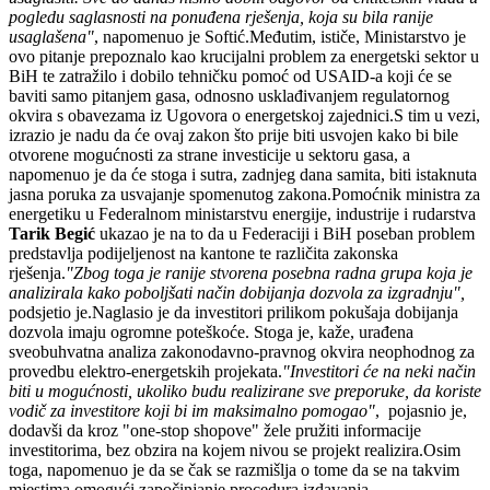
pogledu saglasnosti na ponuđena rješenja, koja su bila ranije
usaglašena"
, napomenuo je Softić.Međutim, ističe, Ministarstvo je
ovo pitanje prepoznalo kao krucijalni problem za energetski sektor u
BiH te zatražilo i dobilo tehničku pomoć od USAID-a koji će se
baviti samo pitanjem gasa, odnosno usklađivanjem regulatornog
okvira s obavezama iz Ugovora o energetskoj zajednici.S tim u vezi,
izrazio je nadu da će ovaj zakon što prije biti usvojen kako bi bile
otvorene mogućnosti za strane investicije u sektoru gasa, a
napomenuo je da će stoga i sutra, zadnjeg dana samita, biti istaknuta
jasna poruka za usvajanje spomenutog zakona.Pomoćnik ministra za
energetiku u Federalnom ministarstvu energije, industrije i rudarstva
Tarik Begić
ukazao je na to da u Federaciji i BiH poseban problem
predstavlja podijeljenost na kantone te različita zakonska
rješenja.
"Zbog toga je ranije stvorena posebna radna grupa koja je
analizirala kako poboljšati način dobijanja dozvola za izgradnju",
podsjetio je.Naglasio je da investitori prilikom pokušaja dobijanja
dozvola imaju ogromne poteškoće. Stoga je, kaže, urađena
sveobuhvatna analiza zakonodavno-pravnog okvira neophodnog za
provedbu elektro-energetskih projekata.
"Investitori će na neki način
biti u mogućnosti, ukoliko budu realizirane sve preporuke, da koriste
vodič za investitore koji bi im maksimalno pomogao"
, pojasnio je,
dodavši da kroz "one-stop shopove" žele pružiti informacije
investitorima, bez obzira na kojem nivou se projekt realizira.Osim
toga, napomenuo je da se čak se razmišlja o tome da se na takvim
mjestima omogući započinjanje procedura izdavanja