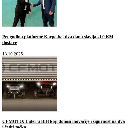
Pet godina platforme Korpa.ba, dva dana slavlja - i 0 KM
dostave
13.10.2025
CFMOTO: Lider u BiH koji donosi inovacije i sigurnost na dva
i četiri točka