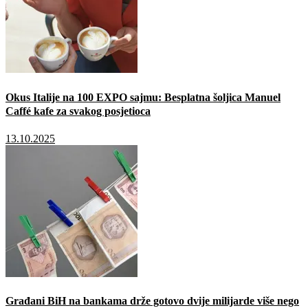
Okus Italije na 100 EXPO sajmu: Besplatna šoljica Manuel
Caffé kafe za svakog posjetioca
13.10.2025
Građani BiH na bankama drže gotovo dvije milijarde više nego