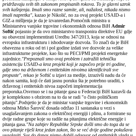
pridržavaju svih tih zakonom propisanih rokova. To je glavni uzrok
svih kašnjenja. Imali smo razne samite, ali, nažalost, nikada nismo
imali napretka"
, kazao je Nikolić, no za ovaj projekt USAID-a i
GIZ-a mišljenja je da je izvanredan.Pomoćnik ministra u
Ministarstvu vanjske trgovine i ekonomskih odnosa BiH
Admir
Softić
pojasnio je da ovo ministarstvo transponira direktive EU gdje
su obavezni implementirati Uredbu 347/2013, koja se odnosi na
evropsku infrastrukturu i ishodovanje dozvola. To znači da je BiH
obavezna u roku od tri i pol godine izdati sve dozvole za velike
infrastrukturne projekte, kao što su PECI/PMI projekti energetske
zajednice.
"Prepoznali smo ovaj problem i zatražili tehničku
asistenciju USAID-a kroz projekt koji je započeo prije tri godine,
gdje smo na državnom i entitetskim nivoima identificirali sve
propuste"
, rekao je Softić u izjavi za medije, izrazivši nadu da će
nakon samita, koji će dati jasnu poruku šta je potrebno uraditi, s
državnog i entitetskih nivoa započeti implementacija
preporuka.Osvrnuo se i na pitanje gasa u Federaciji BiH kazavši da
je kompleksno s obzirom na to da se radi "o čisto političkom
pitanju".Podsjetio je da je ministar vanjske trgovine i ekonomskih
odnosa Mirko Šarović dosada održao 11 sastanaka u vezi s
usaglašavanjem zakona o električnoj energiji i plinu, a formirane su
dvije radne grupe koje su radile na pitanjima električne energije i
pitanja gasa.
"Na zahtjev Republike Srpske došli smo do toga da se
ovo pitanje riješi kroz jedan zakon, što se već dvije godine pokušava
usaglasiti. Sve do danas nismo dobili odgovor od entitetskih vlada u