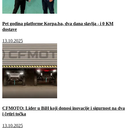
Pet godina platforme Korpa.ba, dva dana slavlja - i 0 KM
dostave
13.10.2025
CFMOTO: Lider u BiH koji donosi inovacije i sigurnost na dva
i četiri točka
13.10.2025