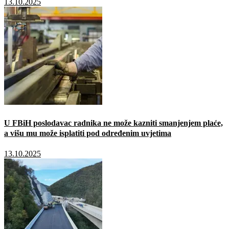
13.10.2025
U FBiH poslodavac radnika ne može kazniti smanjenjem plaće,
a višu mu može isplatiti pod određenim uvjetima
13.10.2025