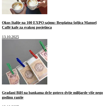
Okus Italije na 100 EXPO sajmu: Besplatna šoljica Manuel
Caffé kafe za svakog posjetioca
13.10.2025
Građani BiH na bankama drže gotovo dvije milijarde više nego
godinu ranije