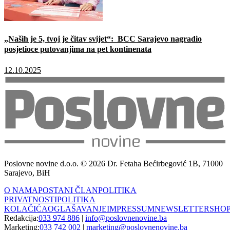
„Naših je 5, tvoj je čitav svijet“: BCC Sarajevo nagradio
posjetioce putovanjima na pet kontinenata
12.10.2025
Poslovne novine d.o.o. © 2026 Dr. Fetaha Bećirbegović 1B, 71000
Sarajevo, BiH
O NAMA
POSTANI ČLAN
POLITIKA
PRIVATNOSTI
POLITIKA
KOLAČIĆA
OGLAŠAVANJE
IMPRESSUM
NEWSLETTER
SHO
Redakcija:
033 974 886
|
info@poslovnenovine.ba
Marketing:
033 742 002
|
marketing@poslovnenovine.ba