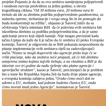
projekte.Pojasnio je da da su ova sredstva namijenjena poljoprivredi
i ruralnom razvoju predviđena za jednu godinu, u okviru
trogodšinjeg ciklusa.
"Od 30 miliona eura, 20 miliona eura bi
trebalo da ide za direktnu podršku poljoprivrednim gazdinstvima, za
nabavku opreme, mehanizacije i svega onog što bi im pomoglo da
budu konkurentniji na tržištu"
, objasnio je Šarović.Ističe da su
očekivanja Vijeća ministara BiH da će polovina ovih sredstava biti
iskorištena direktno za podršku poljoprivrednicima, a da je samo
apliciranje proces koji slijedi kasnije. Nije mogao precizirati kada
tačno.Upitan da kaže da li je tačno da će sredstva ići preko Evropske
komisije, Šarović je odgovorio da se BiH pokazala nesposobnom da
pitanje implementacije ovih sredstava riješi na zadovoljavajući
način.
"Nismo se mogli dogovoriti oko agencije preko koje će se
vršiti plaćanje, tako da sredstva neće propasti, ali će biti direktno
usmjerena onima kojima najviše trebaju, a na vlastima u BiH je da
iskoriste ove tri godine da nađu rješenje oko platne agencije i
upravljačke strukture"
, kazao je Šarović, precizirajući da je problem
bio u tome što Republika Srpska želi da budu dvije platne agencije,
a evropska komisija zahtjeva jednu.
"Ovako ćemo moći dok ne
uđemo u EU, međutim, kad jednom budemo članica EU, onda
ćemo morati imati jednu Agenciju"
, konstatovao je Šarović.