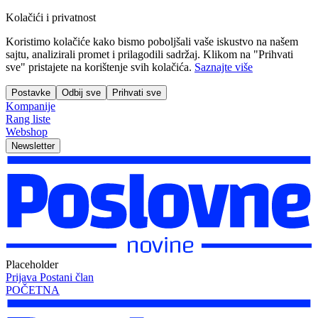
Kolačići i privatnost
Koristimo kolačiće kako bismo poboljšali vaše iskustvo na našem
sajtu, analizirali promet i prilagodili sadržaj. Klikom na "Prihvati
sve" pristajete na korištenje svih kolačića.
Saznajte više
Postavke
Odbij sve
Prihvati sve
Kompanije
Rang liste
Webshop
Newsletter
Placeholder
Prijava
Postani član
POČETNA