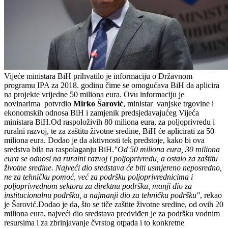
Vijeće ministara BiH prihvatilo je informaciju o Državnom
programu IPA za 2018. godinu čime se omogućava BiH da aplicira
na projekte vrijedne 50 miliona eura. Ovu informaciju je
novinarima potvrdio
Mirko Šarović
, ministar vanjske trgovine i
ekonomskih odnosa BiH i zamjenik predsjedavajućeg Vijeća
ministara BiH.Od raspoloživih 80 miliona eura, za poljoprivredu i
ruralni razvoj, te za zaštitu životne sredine, BiH će aplicirati za 50
miliona eura. Dodao je da aktivnosti tek predstoje, kako bi ova
sredstva bila na raspolaganju BiH.
"Od 50 miliona eura, 30 miliona
eura se odnosi na ruralni razvoj i poljoprivredu, a ostalo za zaštitu
životne sredine. Najveći dio sredstava će biti usmjereno neposredno,
ne za tehničku pomoć, već za podršku poljoprivrednicima i
poljoprivrednom sektoru za direktnu podršku, manji dio za
institucionalnu podršku, a najmanji dio za tehničku podršku"
, rekao
je Šarović.Dodao je da, što se tiče zaštite životne sredine, od ovih 20
miliona eura, najveći dio sredstava predviđen je za podršku vodnim
resursima i za zbrinjavanje čvrstog otpada i to konkretne