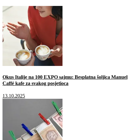
Okus Italije na 100 EXPO sajmu: Besplatna šoljica Manuel
Caffé kafe za svakog posjetioca
13.10.2025