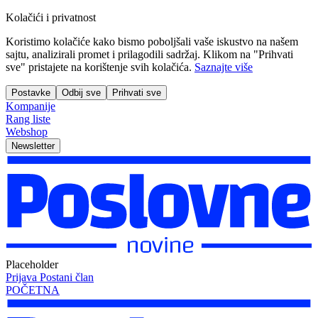
Kolačići i privatnost
Koristimo kolačiće kako bismo poboljšali vaše iskustvo na našem
sajtu, analizirali promet i prilagodili sadržaj. Klikom na "Prihvati
sve" pristajete na korištenje svih kolačića.
Saznajte više
Postavke
Odbij sve
Prihvati sve
Kompanije
Rang liste
Webshop
Newsletter
Placeholder
Prijava
Postani član
POČETNA