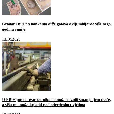
Građani BiH na bankama drže gotovo dvije milijarde više nego
godinu ranije
13.10.2025
U FBiH poslodavac radnika ne može kazniti smanjenjem plaće,
a višu mu može isplatiti pod određenim uvjetima