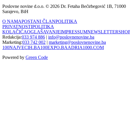
Poslovne novine d.o.o. © 2026 Dr. Fetaha Bećirbegović 1B, 71000
Sarajevo, BiH
O NAMA
POSTANI ČLAN
POLITIKA
PRIVATNOSTI
POLITIKA
KOLAČIĆA
OGLAŠAVANJE
IMPRESSUM
NEWSLETTER
SHO
Redakcija:
033 974 886
|
info@poslovnenovine.ba
Marketing:
033 742 002
|
marketing@poslovnenovine.ba
100NAJVECIH.BA
100EXPO.BA
ADRIA1000.COM
Powered by
Green Code