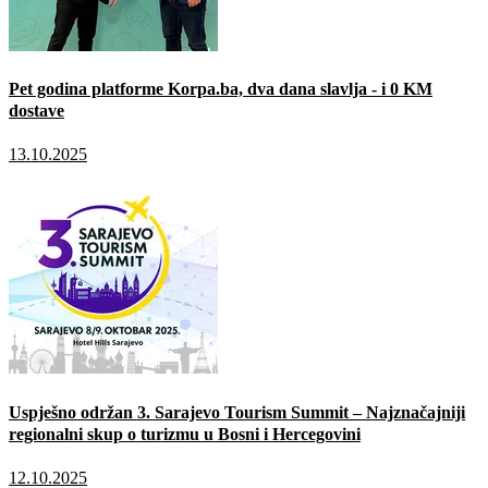
Pet godina platforme Korpa.ba, dva dana slavlja - i 0 KM
dostave
13.10.2025
Uspješno održan 3. Sarajevo Tourism Summit – Najznačajniji
regionalni skup o turizmu u Bosni i Hercegovini
12.10.2025