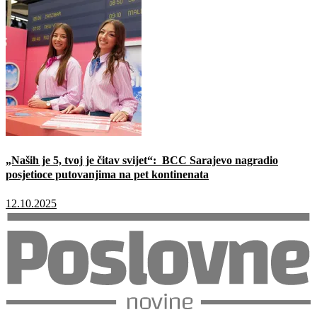
„Naših je 5, tvoj je čitav svijet“: BCC Sarajevo nagradio
posjetioce putovanjima na pet kontinenata
12.10.2025