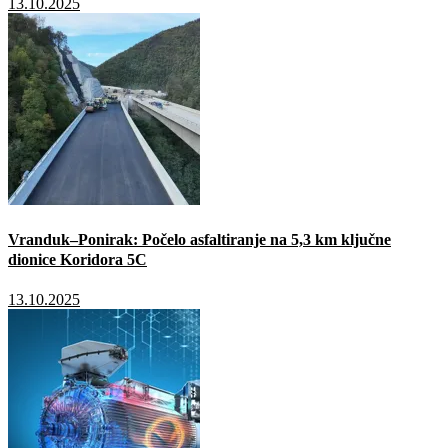
13.10.2025
Vranduk–Ponirak: Počelo asfaltiranje na 5,3 km ključne
dionice Koridora 5C
13.10.2025