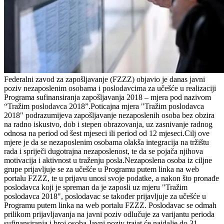
Federalni zavod za zapošljavanje (FZZZ) objavio je danas javni
poziv nezaposlenim osobama i poslodavcima za učešće u realizaciji
Programa sufinansiranja zapošljavanja 2018 – mjera pod nazivom
“Tražim poslodavca 2018”.Poticajna mjera "Tražim poslodavca
2018" podrazumijeva zapošljavanje nezaposlenih osoba bez obzira
na radno iskustvo, dob i stepen obrazovanja, uz zasnivanje radnog
odnosa na period od šest mjeseci ili period od 12 mjeseci.Cilj ove
mjere je da se nezaposlenim osobama olakša integracija na tržištu
rada i spriječi dugotrajna nezaposlenost, te da se pojača njihova
motivacija i aktivnost u traženju posla.Nezaposlena osoba iz ciljne
grupe prijavljuje se za učešće u Programu putem linka na web
portalu FZZZ, te u prijavu unosi svoje podatke, a nakon što pronađe
poslodavca koji je spreman da je zaposli uz mjeru "Tražim
poslodavca 2018", poslodavac se također prijavljuje za učešće u
Programu putem linka na web portalu FZZZ. Poslodavac se odmah
prilikom prijavljavanja na javni poziv odlučuje za varijantu perioda
sufinansiranja i broj osoba.Javni poziv trajat će najdalje do 31.