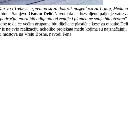
ariva i Trebević, spremna su za dolazak posjetilaca za 1. maj, Međuna
Kantona Sarajevo
Osman Delić
.Navodi da je dozvoljeno paljenje vatre z
područja, mora biti odignuta od zemlje i plamen ne smije biti otvoren"
be te da će većim grupama biti dijeljene plastične kese za otpatke.Delić
r je najavio realizaciju nekoliko projekata među kojima su najznačajniji
ju mostova na Vrelu Bosne, navodi Fena.