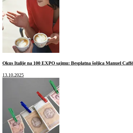
Okus Italije na 100 EXPO sajmu: Besplatna šoljica Manuel Caffé
13.10.2025