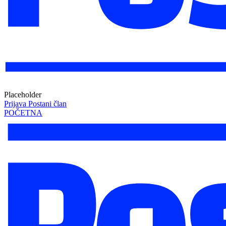
Placeholder
Prijava
Postani član
POČETNA