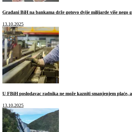
Građani BiH na bankama drže gotovo dvije milijarde više nego g
13.10.2025
U FBiH poslodavac radnika ne može kazniti smanjenjem plaće, a 
13.10.2025