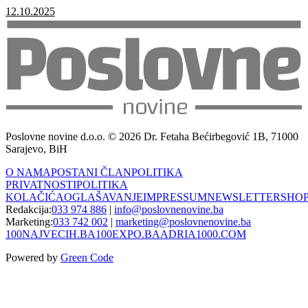
12.10.2025
Poslovne novine d.o.o. © 2026 Dr. Fetaha Bećirbegović 1B, 71000
Sarajevo, BiH
O NAMA
POSTANI ČLAN
POLITIKA
PRIVATNOSTI
POLITIKA
KOLAČIĆA
OGLAŠAVANJE
IMPRESSUM
NEWSLETTER
SHO
Redakcija:
033 974 886
|
info@poslovnenovine.ba
Marketing:
033 742 002
|
marketing@poslovnenovine.ba
100NAJVECIH.BA
100EXPO.BA
ADRIA1000.COM
Powered by
Green Code