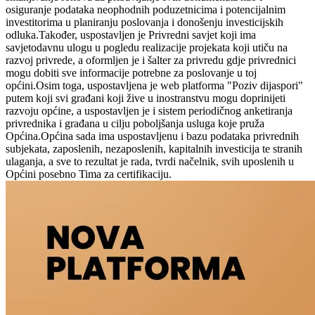
osiguranje podataka neophodnih poduzetnicima i potencijalnim
investitorima u planiranju poslovanja i donošenju investicijskih
odluka.Također, uspostavljen je Privredni savjet koji ima
savjetodavnu ulogu u pogledu realizacije projekata koji utiču na
razvoj privrede, a oformljen je i šalter za privredu gdje privrednici
mogu dobiti sve informacije potrebne za poslovanje u toj
općini.Osim toga, uspostavljena je web platforma "Poziv dijaspori"
putem koji svi građani koji žive u inostranstvu mogu doprinijeti
razvoju općine, a uspostavljen je i sistem periodičnog anketiranja
privrednika i građana u cilju poboljšanja usluga koje pruža
Općina.Općina sada ima uspostavljenu i bazu podataka privrednih
subjekata, zaposlenih, nezaposlenih, kapitalnih investicija te stranih
ulaganja, a sve to rezultat je rada, tvrdi načelnik, svih uposlenih u
Općini posebno Tima za certifikaciju.