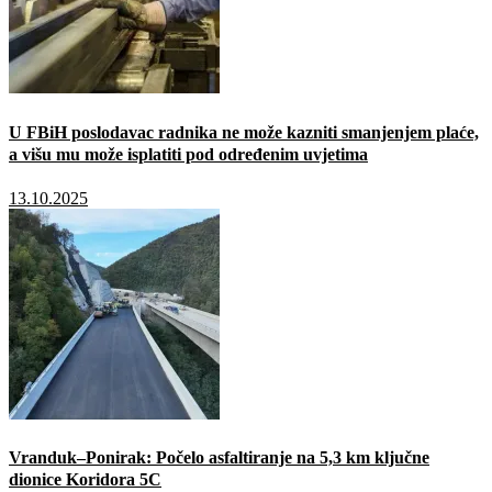
U FBiH poslodavac radnika ne može kazniti smanjenjem plaće,
a višu mu može isplatiti pod određenim uvjetima
13.10.2025
Vranduk–Ponirak: Počelo asfaltiranje na 5,3 km ključne
dionice Koridora 5C