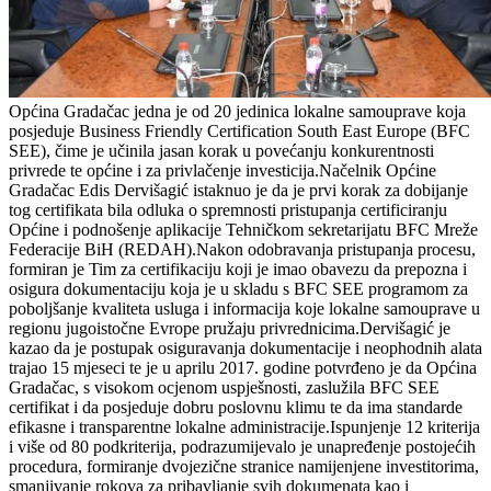
Općina Gradačac jedna je od 20 jedinica lokalne samouprave koja
posjeduje Business Friendly Certification South East Europe (BFC
SEE), čime je učinila jasan korak u povećanju konkurentnosti
privrede te općine i za privlačenje investicija.Načelnik Općine
Gradačac Edis Dervišagić istaknuo je da je prvi korak za dobijanje
tog certifikata bila odluka o spremnosti pristupanja certificiranju
Općine i podnošenje aplikacije Tehničkom sekretarijatu BFC Mreže
Federacije BiH (REDAH).Nakon odobravanja pristupanja procesu,
formiran je Tim za certifikaciju koji je imao obavezu da prepozna i
osigura dokumentaciju koja je u skladu s BFC SEE programom za
poboljšanje kvaliteta usluga i informacija koje lokalne samouprave u
regionu jugoistočne Evrope pružaju privrednicima.Dervišagić je
kazao da je postupak osiguravanja dokumentacije i neophodnih alata
trajao 15 mjeseci te je u aprilu 2017. godine potvrđeno je da Općina
Gradačac, s visokom ocjenom uspješnosti, zaslužila BFC SEE
certifikat i da posjeduje dobru poslovnu klimu te da ima standarde
efikasne i transparentne lokalne administracije.Ispunjenje 12 kriterija
i više od 80 podkriterija, podrazumijevalo je unapređenje postojećih
procedura, formiranje dvojezične stranice namijenjene investitorima,
smanjivanje rokova za pribavljanje svih dokumenata kao i