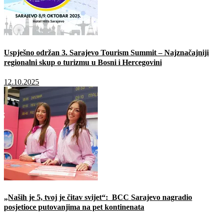
Uspješno održan 3. Sarajevo Tourism Summit – Najznačajniji
regionalni skup o turizmu u Bosni i Hercegovini
12.10.2025
„Naših je 5, tvoj je čitav svijet“: BCC Sarajevo nagradio
posjetioce putovanjima na pet kontinenata