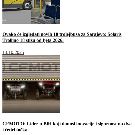
Ovako će izgledati novih 10 trolejbusa za Sarajevo: Solaris
Trollino 18 stižu od ljeta 2026.
13.10.2025
CFMOTO: Lider u BiH koji donosi inovacije i sigurnost na dva
i četiri točka