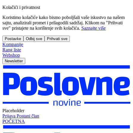
Kolačići i privatnost
Koristimo kolačiće kako bismo poboljšali vaše iskustvo na našem
sajtu, analizirali promet i prilagodili sadržaj. Klikom na "Prihvati
sve" pristajete na korištenje svih kolačića.
Saznajte više
Postavke
Odbij sve
Prihvati sve
Kompanije
Rang liste
Webshop
Newsletter
Placeholder
Prijava
Postani član
POČETNA