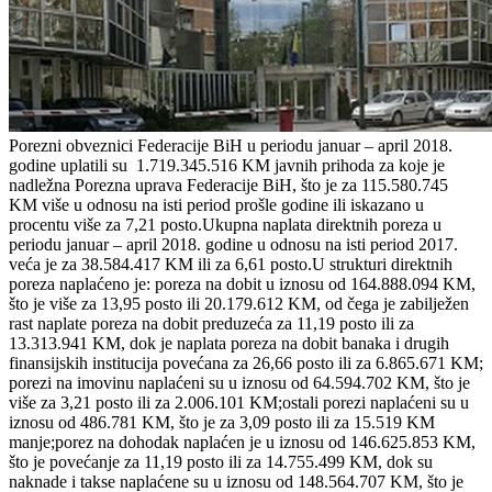
Porezni obveznici Federacije BiH u periodu januar – april 2018.
godine uplatili su 1.719.345.516 KM javnih prihoda za koje je
nadležna Porezna uprava Federacije BiH, što je za 115.580.745
KM više u odnosu na isti period prošle godine ili iskazano u
procentu više za 7,21 posto.Ukupna naplata direktnih poreza u
periodu januar – april 2018. godine u odnosu na isti period 2017.
veća je za 38.584.417 KM ili za 6,61 posto.U strukturi direktnih
poreza naplaćeno je: poreza na dobit u iznosu od 164.888.094 KM,
što je više za 13,95 posto ili 20.179.612 KM, od čega je zabilježen
rast naplate poreza na dobit preduzeća za 11,19 posto ili za
13.313.941 KM, dok je naplata poreza na dobit banaka i drugih
finansijskih institucija povećana za 26,66 posto ili za 6.865.671 KM;
porezi na imovinu naplaćeni su u iznosu od 64.594.702 KM, što je
više za 3,21 posto ili za 2.006.101 KM;ostali porezi naplaćeni su u
iznosu od 486.781 KM, što je za 3,09 posto ili za 15.519 KM
manje;porez na dohodak naplaćen je u iznosu od 146.625.853 KM,
što je povećanje za 11,19 posto ili za 14.755.499 KM, dok su
naknade i takse naplaćene su u iznosu od 148.564.707 KM, što je