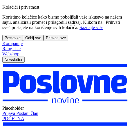
Kolačići i privatnost
Koristimo kolačiće kako bismo poboljšali vaše iskustvo na našem
sajtu, analizirali promet i prilagodili sadržaj. Klikom na "Prihvati
sve" pristajete na korištenje svih kolačića.
Saznajte više
Postavke
Odbij sve
Prihvati sve
Kompanije
Rang liste
Webshop
Newsletter
Placeholder
Prijava
Postani član
POČETNA