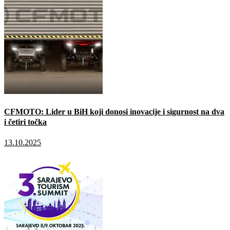
CFMOTO: Lider u BiH koji donosi inovacije i sigurnost na dva
i četiri točka
13.10.2025