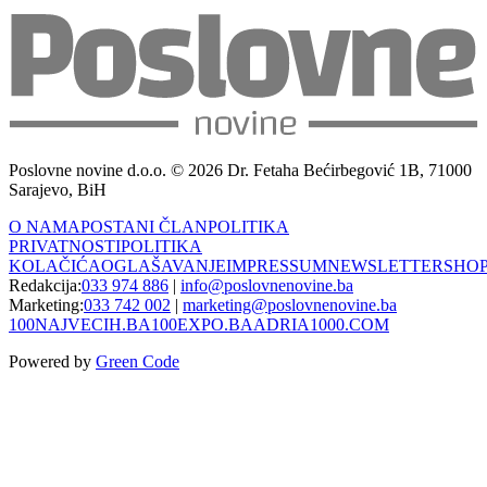
Poslovne novine d.o.o. © 2026 Dr. Fetaha Bećirbegović 1B, 71000
Sarajevo, BiH
O NAMA
POSTANI ČLAN
POLITIKA
PRIVATNOSTI
POLITIKA
KOLAČIĆA
OGLAŠAVANJE
IMPRESSUM
NEWSLETTER
SHO
Redakcija:
033 974 886
|
info@poslovnenovine.ba
Marketing:
033 742 002
|
marketing@poslovnenovine.ba
100NAJVECIH.BA
100EXPO.BA
ADRIA1000.COM
Powered by
Green Code