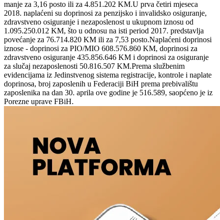
manje za 3,16 posto ili za 4.851.202 KM.U prva četiri mjeseca
2018. naplaćeni su doprinosi za penzijsko i invalidsko osiguranje,
zdravstveno osiguranje i nezaposlenost u ukupnom iznosu od
1.095.250.012 KM, što u odnosu na isti period 2017. predstavlja
povećanje za 76.714.820 KM ili za 7,53 posto.Naplaćeni doprinosi
iznose - doprinosi za PIO/MIO 608.576.860 KM, doprinosi za
zdravstveno osiguranje 435.856.646 KM i doprinosi za osiguranje
za slučaj nezaposlenosti 50.816.507 KM.Prema službenim
evidencijama iz Jedinstvenog sistema registracije, kontrole i naplate
doprinosa, broj zaposlenih u Federaciji BiH prema prebivalištu
zaposlenika na dan 30. aprila ove godine je 516.589, saopćeno je iz
Porezne uprave FBiH.