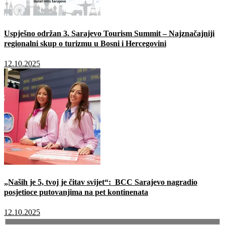
Uspješno održan 3. Sarajevo Tourism Summit – Najznačajniji
regionalni skup o turizmu u Bosni i Hercegovini
12.10.2025
„Naših je 5, tvoj je čitav svijet“: BCC Sarajevo nagradio
posjetioce putovanjima na pet kontinenata
12.10.2025