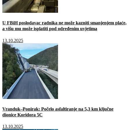
U FBiH poslodavac radnika ne može kazniti smanjenjem plaće,
a višu mu može isplatiti pod određenim uvjetima
13.10.2025
Vranduk–Ponirak: Počelo asfaltiranje na 5,3 km ključne
dionice Koridora 5C
13.10.2025