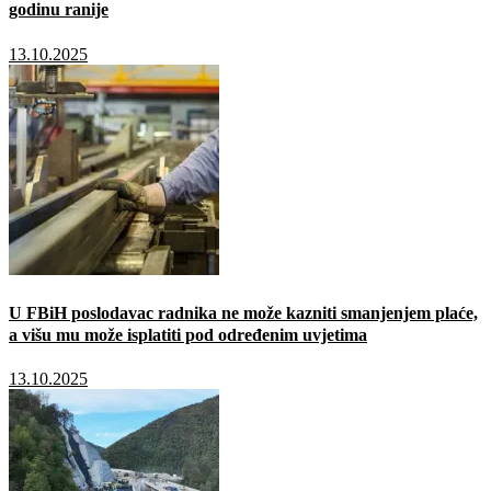
godinu ranije
13.10.2025
U FBiH poslodavac radnika ne može kazniti smanjenjem plaće,
a višu mu može isplatiti pod određenim uvjetima
13.10.2025