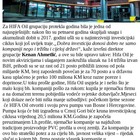
Za HIFA Oil grupaciju protekla godina bila je jedna od
najuspješnijih: nakon što su petnaest godina skupljali snagu i
akumulirali dobit u 2017. godini ušli su u najintezivniji investicijski
ciklus koji još uvijek traje.
„Dobra investicija donosi dobro ne samo
kompaniji nego i tržištu i cijeloj državi“
, kaže izvršni direktor
grupacije
Kenan Ahmetlić
, a ove su bile upravo takve: Hifa Oil je
novim akvizicijama i ulaganjem zaokružila ulazak na 14 tržišta izvan
BiH, prihodi su se uz rast od 21 posto približili iznosu od pola
milijarde KM, broj zaposlenih povećan je za 70 posto a u državnu
kasu uplaćeno je preko 100 miliona KM kroz razne poreze i
doprinose.U toku prošle godine, Hifa Oil uspjela je i nešto što je
malo kojoj bh. kompaniji pošlo za rukom: kupila je njemačku firmu
a na domaćem terenu pobijedila vodeće svjetske dobavljače.Mjeseci
koji dolaze neće biti ništa manje uzbudljivi: početkom ljetne sezone
će HIFA Oil otvoriti i svoju prvu pumpu van Bosne i Hercegovine.
Pumpa koja će biti izgrađena u Crnoj Gori biće kruna investicijskog
ciklusa vrijednog 20,5 miliona KM.Godina je započela
preuzimanjem Lb.profile, njemačke kompanije sa najdužom
tradicijom proizvodnje PVC profila u ovoj zemlji. Za kompaniju je
ovo bio strateški potez a za cijelu bh. javnost velika vijest – rijedak
slučaj u kojem bh. firma postaje vlasnik kompanije u