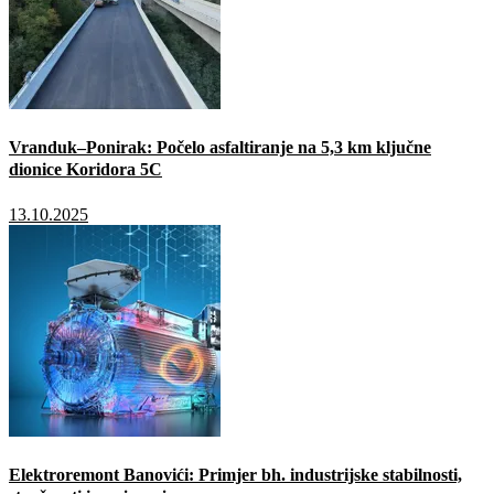
Vranduk–Ponirak: Počelo asfaltiranje na 5,3 km ključne
dionice Koridora 5C
13.10.2025
Elektroremont Banovići: Primjer bh. industrijske stabilnosti,