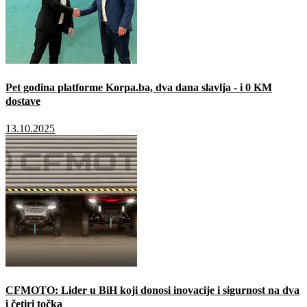
Pet godina platforme Korpa.ba, dva dana slavlja - i 0 KM
dostave
13.10.2025
CFMOTO: Lider u BiH koji donosi inovacije i sigurnost na dva
i četiri točka