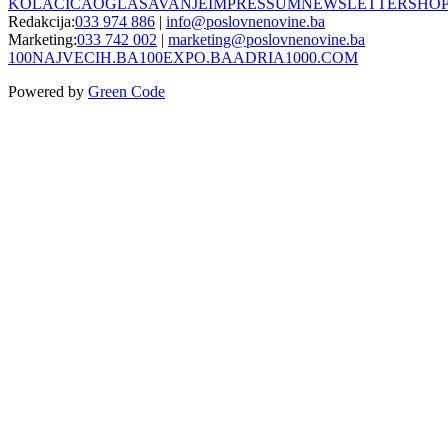
KOLAČIĆA
OGLAŠAVANJE
IMPRESSUM
NEWSLETTER
SHO
Redakcija:
033 974 886
|
info@poslovnenovine.ba
Marketing:
033 742 002
|
marketing@poslovnenovine.ba
100NAJVECIH.BA
100EXPO.BA
ADRIA1000.COM
Powered by
Green Code