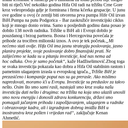
biti ni riječi.Već nekoliko godina Hifa Oil radi na tržištu Crne Gore
kroz veleoprodaju gdje je formirana i firma kćerka grupacije. U junu
ove godine u ovoj će zemlji biti otvorena prva pumpa Hife Oil izvan
BiH.Pumpa na putu Podgorica – Bar zaokružiće investicijski ciklus
koji je mnogo donio svima. Samo u posljednih godinu dana posao je
dobilo 138 novih radnika. Tržište u BiH ali i Evropi dobilo je
pouzdanog i brzog partnera. Bosna i Hercegovina povećala je
prihode za trocifren milionski iznos. A ovo je tek početak.
„Mi
nećemo stati ovdje. Hifa Oil ima jasnu strategiju poslovanja, jasno
planira projekte, svoje poslovanje dobro finansijski prati. Ne
zalijećemo se kada su u pitanju investicije, kod nas nema ad
hoc odluka. Ovo je samo početak“
, kaže Hadžiselimović.Zbog toga
se svaka investicija pokazala kao dobra a Hifa Oil stabilnim rastom i
pametnim ulaganjem izrasla u evropskog igrača.
„Tržište BiH je
prezasićeno i kompanije poput nas su ga prerasle. Ako mislimo
napredovati, moramo ići u Evropu. Investicije su preduslov za takvo
nešto. Osim što smo sami rasli, nastojali smo kroz svaku našu
investiciju dati nešto i drugima: na tržišta na koja smo ulazili unosili
smo novu energiju i donosili zdravu konkurenciju, državi smo
pomagali jačanjem prihoda i zapošljavanjem, ulaganjem u radnike
i obrazovanje kadra, ali i izgradnjom dobrog imidža BiH u
inostranstvu kroz pošten i vrijedan rad“
, zaključuje Kenan
Ahmetlić.