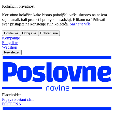
Kolačići i privatnost
Koristimo kolačiće kako bismo poboljšali vaše iskustvo na našem
sajtu, analizirali promet i prilagodili sadržaj. Klikom na "Prihvati
sve" pristajete na korištenje svih kolačića.
Saznajte više
Postavke
Odbij sve
Prihvati sve
Kompanije
Rang liste
Webshop
Newsletter
Placeholder
Prijava
Postani član
POČETNA