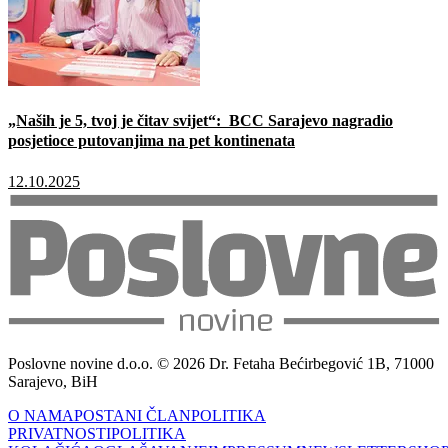
„Naših je 5, tvoj je čitav svijet“: BCC Sarajevo nagradio
posjetioce putovanjima na pet kontinenata
12.10.2025
Poslovne novine d.o.o. © 2026 Dr. Fetaha Bećirbegović 1B, 71000
Sarajevo, BiH
O NAMA
POSTANI ČLAN
POLITIKA
PRIVATNOSTI
POLITIKA