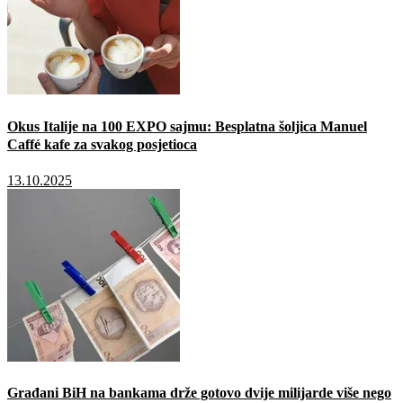
Okus Italije na 100 EXPO sajmu: Besplatna šoljica Manuel
Caffé kafe za svakog posjetioca
13.10.2025
Građani BiH na bankama drže gotovo dvije milijarde više nego