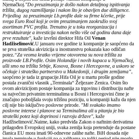
Njemačkoj.
"Do preuzimanja je došlo nakon detaljnog ispitivanja
tržišta, dugog razmišljanja i nakon što je obavljen due dilligence.
Prijedlog za preuzimanje Lb.profile dale su firme kćerke, prije
svega Euro Roal koji je ovim preuzimanjem zaokružio svoj
asortiman PVC profila. Trenutno je u toku reorganizacija i
restruktuiranje a investicija nakon nešto više od godinu dana daje
prve rezultate",
kaže izvršni direktor Hifa Oil
Venan
Hadžiselimović
.U januaru ove godine iz kompanije je saopćeno da
se prva strateška akvizicija u inostranstvu pokazala kao odličan
potez.
“Za veoma kratko vrijeme otovorena su nova tržišta za
proizvode LB.Profile. Osim Holandije i novih kupaca u Njemačkoj,
ušli smo na tržišta Srbije, Kosova, Bosne i Hercegovne, a uskoro se
očekuje i strateško partnerstvo u Makedoniji, i drugim zemljama”
,
saopćeno je tada iz grupacije.Hifa Oil je u martu prošle godine
postala zvanični vlasnik „Terminala“ Željezare Zenica. Osim što
ovom akvizicijom postaje kompanija za trgovinu i distribuciju nafte
sa najvećim privatnim terminalima u Bosni i Hercegovini čime je
značajno poboljšala svoju tržišnu poziciju, u kompaniji kažu da njen
cilj nije bio isključivo poslovne prirode.
"Mi svakako imamo
poslovne interese i planove sa Terminalima ali u pitanju je bio
strateški potez koji doprinosi i razvoju države"
, kaže
Hadžiselimović.Naime, kako predviđa Zakon o naftnim derivatima
prilagođen Evropskoj uniji, svaka zemlja koja pretenduje da postane
članica EU mora imati 90-odnevne zalihe nafte. BiH dosada nije
imala terminale u funkciji pa o zalihama za toliki period nije moglo