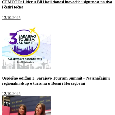
CFMOTO: Lider u BiH koji donosi inovacije i sigurnost na dva
i četiri točka
13.10.2025
Uspješno održan 3. Sarajevo Tourism Summit – Najznačajniji
regionalni skup o turizmu u Bosni i Hercegovini
12.10.2025