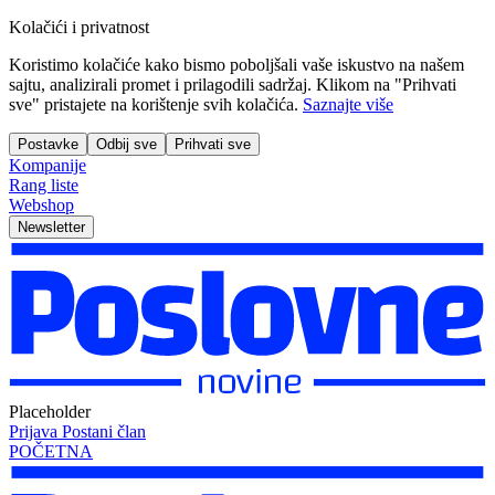
Kolačići i privatnost
Koristimo kolačiće kako bismo poboljšali vaše iskustvo na našem
sajtu, analizirali promet i prilagodili sadržaj. Klikom na "Prihvati
sve" pristajete na korištenje svih kolačića.
Saznajte više
Postavke
Odbij sve
Prihvati sve
Kompanije
Rang liste
Webshop
Newsletter
Placeholder
Prijava
Postani član
POČETNA