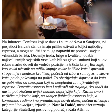
Na Inhoreca Confestu koji se danas i sutra održava u Sarajevu, svi
posjetioci Barcafe štanda imaju priliku uživati u šoljici najboljeg
espressa, a mogu naučiti i sami ga napraviti uz pomoć i savjete
vrhunskih barista. Decenije truda, brige o kvalitetu, odabir
najkvalitetnijih svjetskih vrsta kafe bili su glavni stubovi koji su ovu
robnu marku doveli do vodeće pozicije na tržištu kafe.
„Barcaffè,
kao veliki učesnik na tržištu kupuje velike količine kafe i sprovodi
stroge mjere kontrole kvaliteta, počevši od izbora samog zrna sirove
kafe, pa do pakovanja na polici. To obezbjeđuje sigurnost da kafa
ne gubi ništa od sastojaka koji su neophodni za najkvalitetniji
espresso. Barcaffe espresso ima i najkraći rok trajanja, što znači da
našim potrošačima uvijek nudimo najsvježiju kafu. Razvili smo i
različite mješavine kafe, na zahtjev ljubitelja espresso kafe, a
konstantno radimo i na pronalaženju novih ukusa, načina uživanja i
pripremi inovacija“
, izjavila je
Nataša Dakić
, menadžer razvoja
kategorije Strateškog poslovnog područja Kafa Atlantic