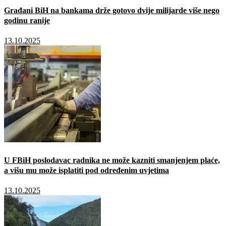
Građani BiH na bankama drže gotovo dvije milijarde više nego
godinu ranije
13.10.2025
U FBiH poslodavac radnika ne može kazniti smanjenjem plaće,
a višu mu može isplatiti pod određenim uvjetima
13.10.2025