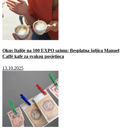
Okus Italije na 100 EXPO sajmu: Besplatna šoljica Manuel
Caffé kafe za svakog posjetioca
13.10.2025