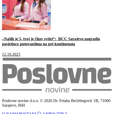
„Naših je 5, tvoj je čitav svijet“: BCC Sarajevo nagradio
posjetioce putovanjima na pet kontinenata
12.10.2025
Poslovne novine d.o.o. © 2026 Dr. Fetaha Bećirbegović 1B, 71000
Sarajevo, BiH
O NAMA
POSTANI ČLAN
POLITIKA