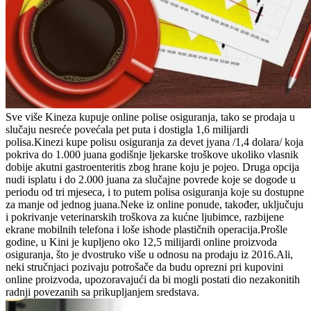
Sve više Kineza kupuje online polise osiguranja, tako se prodaja u
slučaju nesreće povećala pet puta i dostigla 1,6 milijardi
polisa.Kinezi kupe polisu osiguranja za devet jyana /1,4 dolara/ koja
pokriva do 1.000 juana godišnje ljekarske troškove ukoliko vlasnik
dobije akutni gastroenteritis zbog hrane koju je pojeo. Druga opcija
nudi isplatu i do 2.000 juana za slučajne povrede koje se dogode u
periodu od tri mjeseca, i to putem polisa osiguranja koje su dostupne
za manje od jednog juana.Neke iz online ponude, također, uključuju
i pokrivanje veterinarskih troškova za kućne ljubimce, razbijene
ekrane mobilnih telefona i loše ishode plastičnih operacija.Prošle
godine, u Kini je kupljeno oko 12,5 milijardi online proizvoda
osiguranja, što je dvostruko više u odnosu na prodaju iz 2016.Ali,
neki stručnjaci pozivaju potrošače da budu oprezni pri kupovini
online proizvoda, upozoravajući da bi mogli postati dio nezakonitih
radnji povezanih sa prikupljanjem sredstava.