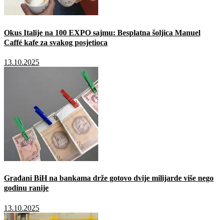
Okus Italije na 100 EXPO sajmu: Besplatna šoljica Manuel
Caffé kafe za svakog posjetioca
13.10.2025
Građani BiH na bankama drže gotovo dvije milijarde više nego
godinu ranije
13.10.2025