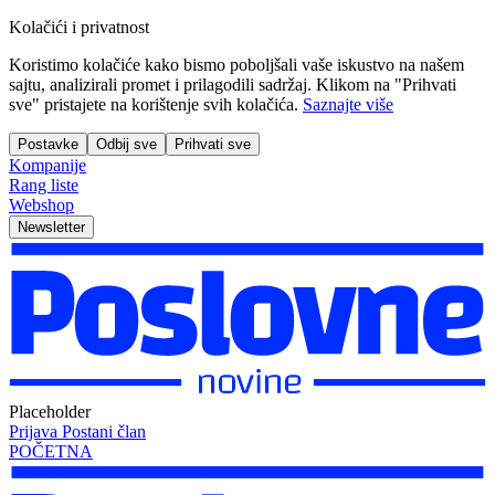
Kolačići i privatnost
Koristimo kolačiće kako bismo poboljšali vaše iskustvo na našem
sajtu, analizirali promet i prilagodili sadržaj. Klikom na "Prihvati
sve" pristajete na korištenje svih kolačića.
Saznajte više
Postavke
Odbij sve
Prihvati sve
Kompanije
Rang liste
Webshop
Newsletter
Placeholder
Prijava
Postani član
POČETNA