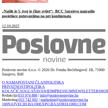
„Naših je 5, tvoj je čitav svijet“: BCC Sarajevo nagradio
posjetioce putovanjima na pet kontinenata
12.10.2025
Poslovne novine d.o.o. © 2026 Dr. Fetaha Bećirbegović 1B, 71000
Sarajevo, BiH
O NAMA
POSTANI ČLAN
POLITIKA
PRIVATNOSTI
POLITIKA
KOLAČIĆA
OGLAŠAVANJE
IMPRESSUM
NEWSLETTER
SHO
Redakcija:
033 974 886
|
info@poslovnenovine.ba
Marketing:
033 742 002
|
marketing@poslovnenovine.ba
100NAJVECIH.BA
100EXPO.BA
ADRIA1000.COM