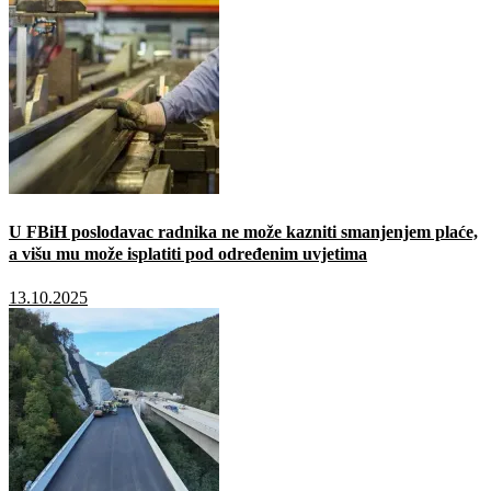
U FBiH poslodavac radnika ne može kazniti smanjenjem plaće,
a višu mu može isplatiti pod određenim uvjetima
13.10.2025