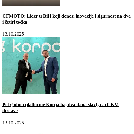
CFMOTO: Lider u BiH koji donosi inovacije i sigurnost na dva
i četiri točka
13.10.2025
Pet godina platforme Korpa.ba, dva dana slavlja - i 0 KM
dostave
13.10.2025