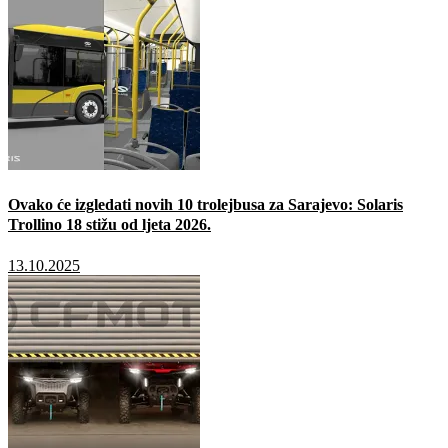
Ovako će izgledati novih 10 trolejbusa za Sarajevo: Solaris
Trollino 18 stižu od ljeta 2026.
13.10.2025