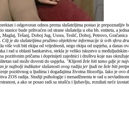
korektan i odgovoran odnos prema slušateljima postao je prepoznatljiv
stanice bude prihvaćen od strane slušatelja u oba bh. entiteta, a jedna
 Maglaj, Tešanj, Doboj Jug, Usora, Teslić, Doboj, Petrovo, Gračanica 
. Cilj je da slušateljima pružimo objektivne informacije iz svih sfera dr
a više voli biti ekipa od vrijednosti, nego ekipa od uspjeha, a danas ov
ka i rad u oblasti bankarstva, stekla je veliko iskustvo u međuljudskim 
na pozitivnim pričama i doprinijeti zajednici i društvu koje nas okružuje.
alitetan rad može dovesti do uspjeha.
"Klijenti žele biti tamo gdje je najv
n je najbolji indikator slušanosti ovog radija jer ljudi ne žele biti pret
ženje pozitivnog u ljudima i događajima životna filozofija. Iako je ovo 
ktiva ZOS radija. Studiji psihologije i menadžmenta te rad u nevladi
stranost, a ako se posao radi sa strašću i ljubavlju, rezultati neće izos