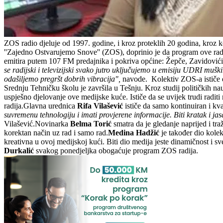
ZOS radio djeluje od 1997. godine, i kroz proteklih 20 godina, kroz 
''Zajedno Ostvarujemo Snove'' (ZOS), doprinio je da program ove radio 
emitira putem 107 FM predajnika i pokriva općine: Žepče, Zavidovići,
se radijski i televizijski svako jutro uključujemo u emisiju UDRI muški
odašiljemo pregršt dobrih vibracija",
navode.
Kolektiv ZOS-a ističe d
Srednju Tehničku školu je završila u Tešnju. Kroz studij političkih nau
uspješno djelovanje ove medijske kuće. Ističe da se uvijek trudi raditi 
radija.Glavna urednica
Rifa Vilašević
ističe da samo kontinuiran i kv
suvremenu tehnologiju i imati provjerene informacije. Biti kratak i jasa
Vilašević.Novinarka
Belma Torić
smatra da je gledanje naprijed i tra
korektan način uz rad i samo rad.
Medina Hadžić
je također dio kole
kreativna u ovoj medijskoj kući. Biti dio medija jeste dinamičnost i sve
Durkalić
svakog ponedjeljka obogaćuje program ZOS radija.