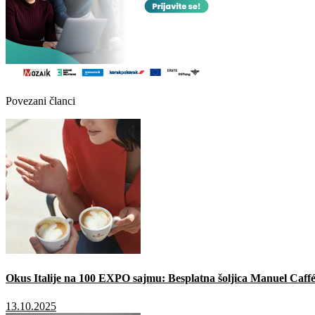
Povezani članci
Okus Italije na 100 EXPO sajmu: Besplatna šoljica Manuel Caffé
13.10.2025