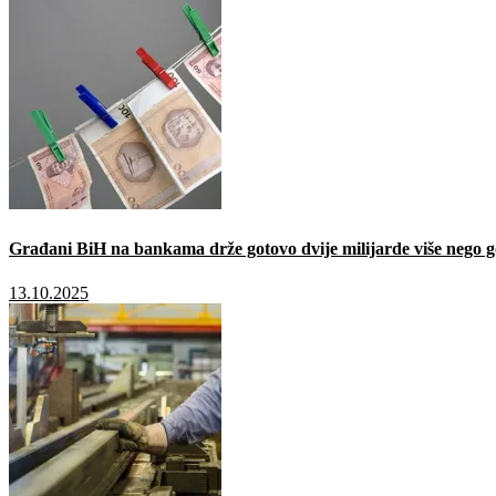
Građani BiH na bankama drže gotovo dvije milijarde više nego g
13.10.2025