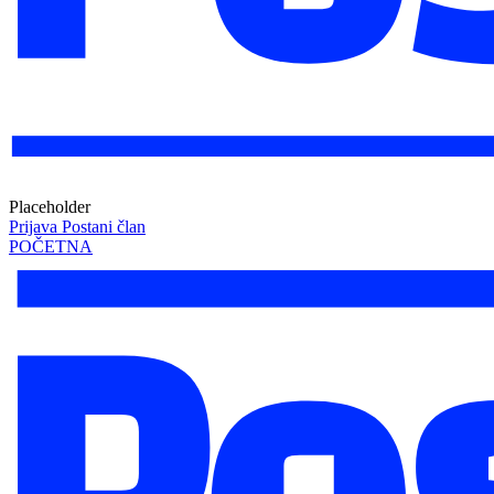
Placeholder
Prijava
Postani član
POČETNA