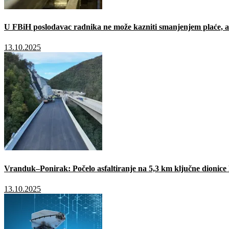
U FBiH poslodavac radnika ne može kazniti smanjenjem plaće, a 
13.10.2025
Vranduk–Ponirak: Počelo asfaltiranje na 5,3 km ključne dionic
13.10.2025