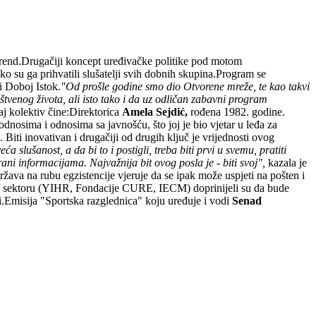
 brend.Drugačiji koncept uređivačke politike pod motom
ko su ga prihvatili slušatelji svih dobnih skupina.Program se
i Doboj Istok.
"Od prošle godine smo dio Otvorene mreže, te kao takvi
uštvenog života, ali isto tako i da uz odličan zabavni program
aj kolektiv čine:Direktorica
Amela Sejdić,
rođena 1982. godine.
odnosima i odnosima sa javnošću, što joj je bio vjetar u leđa za
 Biti inovativan i drugačiji od drugih ključ je vrijednosti ovog
eća slušanost, a da bi to i postigli, treba biti prvi u svemu, pratiti
prani informacijama. Najvažnija bit ovog posla je - biti svoj",
kazala je
država na rubu egzistencije vjeruje da se ipak može uspjeti na pošten i
nom sektoru (YIHR, Fondacije CURE, IECM) doprinijeli su da bude
tati.Emisija "Sportska razglednica" koju uređuje i vodi
Senad