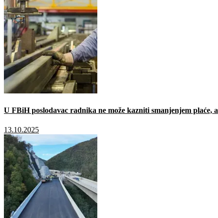
U FBiH poslodavac radnika ne može kazniti smanjenjem plaće, a 
13.10.2025