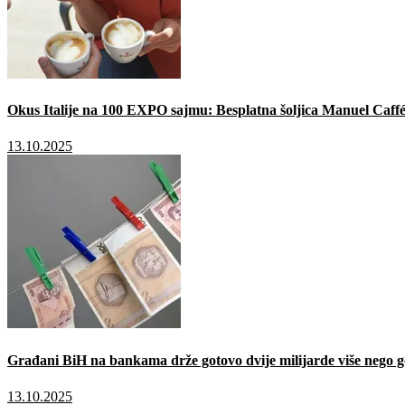
Okus Italije na 100 EXPO sajmu: Besplatna šoljica Manuel Caffé
13.10.2025
Građani BiH na bankama drže gotovo dvije milijarde više nego g
13.10.2025