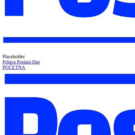
Placeholder
Prijava
Postani član
POČETNA