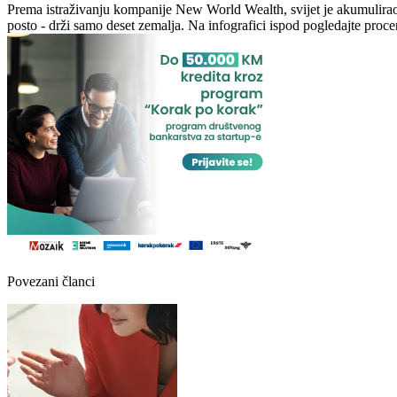
Prema istraživanju kompanije New World Wealth, svijet je akumulirao 
posto - drži samo deset zemalja. Na infografici ispod pogledajte proce
Povezani članci