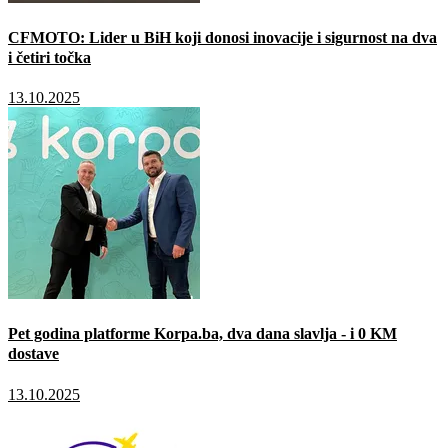
CFMOTO: Lider u BiH koji donosi inovacije i sigurnost na dva
i četiri točka
13.10.2025
Pet godina platforme Korpa.ba, dva dana slavlja - i 0 KM
dostave
13.10.2025