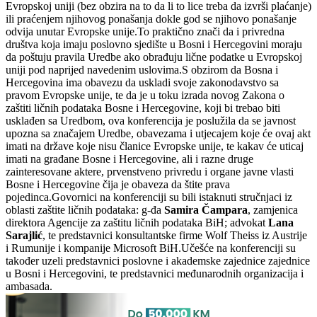
Evropskoj uniji (bez obzira na to da li to lice treba da izvrši plaćanje)
ili praćenjem njihovog ponašanja dokle god se njihovo ponašanje
odvija unutar Evropske unije.To praktično znači da i privredna
društva koja imaju poslovno sjedište u Bosni i Hercegovini moraju
da poštuju pravila Uredbe ako obrađuju lične podatke u Evropskoj
uniji pod naprijed navedenim uslovima.S obzirom da Bosna i
Hercegovina ima obavezu da uskladi svoje zakonodavstvo sa
pravom Evropske unije, te da je u toku izrada novog Zakona o
zaštiti ličnih podataka Bosne i Hercegovine, koji bi trebao biti
usklađen sa Uredbom, ova konferencija je poslužila da se javnost
upozna sa značajem Uredbe, obavezama i utjecajem koje će ovaj akt
imati na države koje nisu članice Evropske unije, te kakav će uticaj
imati na građane Bosne i Hercegovine, ali i razne druge
zainteresovane aktere, prvenstveno privredu i organe javne vlasti
Bosne i Hercegovine čija je obaveza da štite prava
pojedinca.Govornici na konferenciji su bili istaknuti stručnjaci iz
oblasti zaštite ličnih podataka: g-đa
Samira Čampara
, zamjenica
direktora Agencije za zaštitu ličnih podataka BiH; advokat
Lana
Sarajlić
, te predstavnici konsultantske firme Wolf Theiss iz Austrije
i Rumunije i kompanije Microsoft BiH.Učešće na konferenciji su
također uzeli predstavnici poslovne i akademske zajednice zajednice
u Bosni i Hercegovini, te predstavnici međunarodnih organizacija i
ambasada.