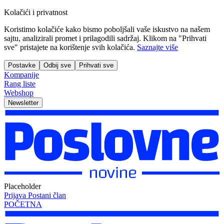
Kolačići i privatnost
Koristimo kolačiće kako bismo poboljšali vaše iskustvo na našem
sajtu, analizirali promet i prilagodili sadržaj. Klikom na "Prihvati
sve" pristajete na korištenje svih kolačića.
Saznajte više
Postavke
Odbij sve
Prihvati sve
Kompanije
Rang liste
Webshop
Newsletter
Placeholder
Prijava
Postani član
POČETNA