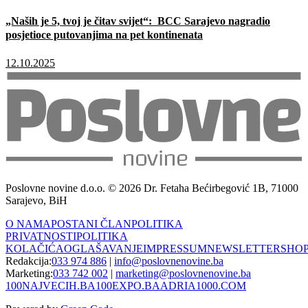
„Naših je 5, tvoj je čitav svijet“: BCC Sarajevo nagradio
posjetioce putovanjima na pet kontinenata
12.10.2025
Poslovne novine d.o.o. © 2026 Dr. Fetaha Bećirbegović 1B, 71000
Sarajevo, BiH
O NAMA
POSTANI ČLAN
POLITIKA
PRIVATNOSTI
POLITIKA
KOLAČIĆA
OGLAŠAVANJE
IMPRESSUM
NEWSLETTER
SHO
Redakcija:
033 974 886
|
info@poslovnenovine.ba
Marketing:
033 742 002
|
marketing@poslovnenovine.ba
100NAJVECIH.BA
100EXPO.BA
ADRIA1000.COM