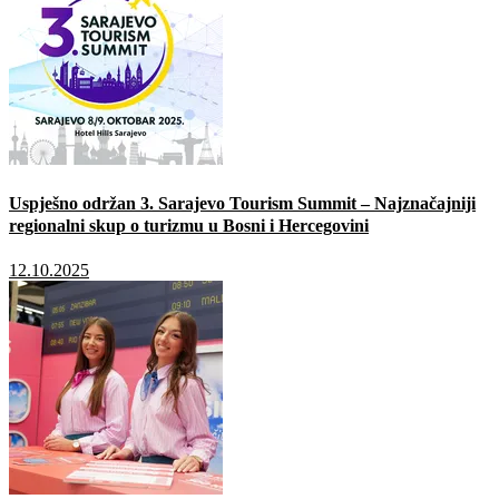
Uspješno održan 3. Sarajevo Tourism Summit – Najznačajniji
regionalni skup o turizmu u Bosni i Hercegovini
12.10.2025