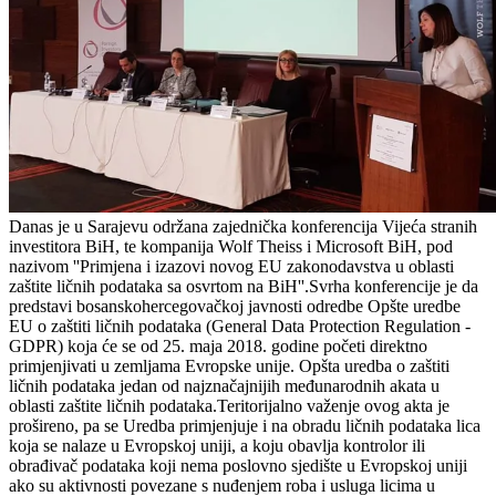
Danas je u Sarajevu održana zajednička konferencija Vijeća stranih
investitora BiH, te kompanija Wolf Theiss i Microsoft BiH, pod
nazivom ''Primjena i izazovi novog EU zakonodavstva u oblasti
zaštite ličnih podataka sa osvrtom na BiH''.Svrha konferencije je da
predstavi bosanskohercegovačkoj javnosti odredbe Opšte uredbe
EU o zaštiti ličnih podataka (General Data Protection Regulation -
GDPR) koja će se od 25. maja 2018. godine početi direktno
primjenjivati u zemljama Evropske unije. Opšta uredba o zaštiti
ličnih podataka jedan od najznačajnijih međunarodnih akata u
oblasti zaštite ličnih podataka.Teritorijalno važenje ovog akta je
prošireno, pa se Uredba primjenjuje i na obradu ličnih podataka lica
koja se nalaze u Evropskoj uniji, a koju obavlja kontrolor ili
obrađivač podataka koji nema poslovno sjedište u Evropskoj uniji
ako su aktivnosti povezane s nuđenjem roba i usluga licima u