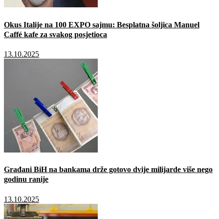
Okus Italije na 100 EXPO sajmu: Besplatna šoljica Manuel
Caffé kafe za svakog posjetioca
13.10.2025
Građani BiH na bankama drže gotovo dvije milijarde više nego
godinu ranije
13.10.2025