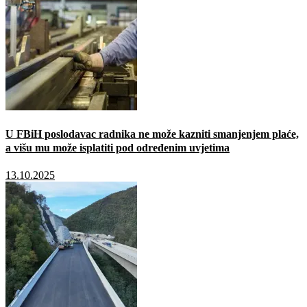
U FBiH poslodavac radnika ne može kazniti smanjenjem plaće,
a višu mu može isplatiti pod određenim uvjetima
13.10.2025