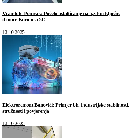
Vranduk–Ponirak: Počelo asfaltiranje na 5,3 km ključne
dionice Koridora 5C
13.10.2025
Elektroremont Banovići: Primjer bh. industrijske stabilnosti,
stručnosti i povjerenja
13.10.2025