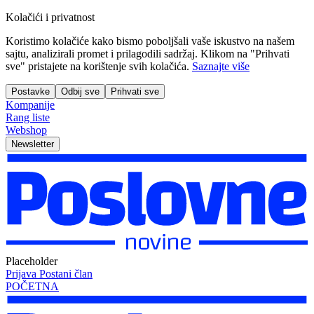
Kolačići i privatnost
Koristimo kolačiće kako bismo poboljšali vaše iskustvo na našem
sajtu, analizirali promet i prilagodili sadržaj. Klikom na "Prihvati
sve" pristajete na korištenje svih kolačića.
Saznajte više
Postavke
Odbij sve
Prihvati sve
Kompanije
Rang liste
Webshop
Newsletter
Placeholder
Prijava
Postani član
POČETNA