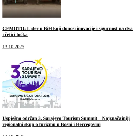
CFMOTO: Lider u BiH koji donosi inovacije i sigurnost na dva
i četiri točka
13.10.2025
Uspješno održan 3. Sarajevo Tourism Summit – Najznačajniji
regionalni skup o turizmu u Bosni i Hercegovini