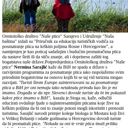
Ornitološko društvo "Naše ptice" Sarajevo i Udruženje "Naša
baština" izdali su "Priručnik za edukaciju turističkih vodiča za
posmatranje ptica na krškim poljima Bosne i Hercegovine", a
namijenjen je kao poticaj sadašnjim i budućim promatračima ptica
da nastave širiti ili da stiču znanje, ali i doprinesu zaštiti tog
bogatstava naše države.Potpredsjednica Ornitološkog društva "Naše
ptice"
Nermina Sarajlić
kaže da BiH ne spada u države s
razvijenim programima za posmatranje ptica iako raspolažemo svim
prirodnim bogatstvima na osnovu kojih bi se taj vid turizma mogao
razvijati.
''Turisti širom Europe zainteresovani su za posmatranje
ptica u BiH jer oni nemaju tako netaknutu prirodu kao što je mi
imamo. Događa se da npr. Slovenci dovode turiste da bi im pokazali
kakve ptice imamo u BiH''
, kazala je.Stoga su, kaže, odlučili
educirati ovdašnje ljude o najinteresantnijim pticama koje žive na
krškim poljima da bi oni to znanje potom mogli iskoristiti i prenositi
turistima. Sarajlić navodi primjer kolege biologa iz Mostara koji živi
u Velikoj Britaniji i odatle godinama u Hercegovinu dovodi turiste
da bi promatrali ptice.
''Nekada su oni te vrste ptica imali priliku