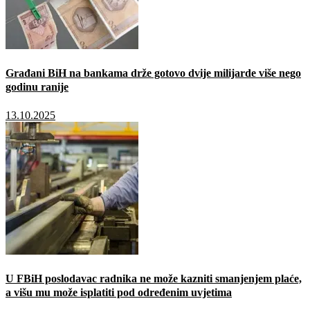
Građani BiH na bankama drže gotovo dvije milijarde više nego
godinu ranije
13.10.2025
U FBiH poslodavac radnika ne može kazniti smanjenjem plaće,
a višu mu može isplatiti pod određenim uvjetima