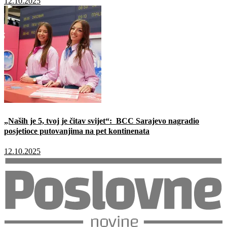
12.10.2025
„Naših je 5, tvoj je čitav svijet“: BCC Sarajevo nagradio
posjetioce putovanjima na pet kontinenata
12.10.2025