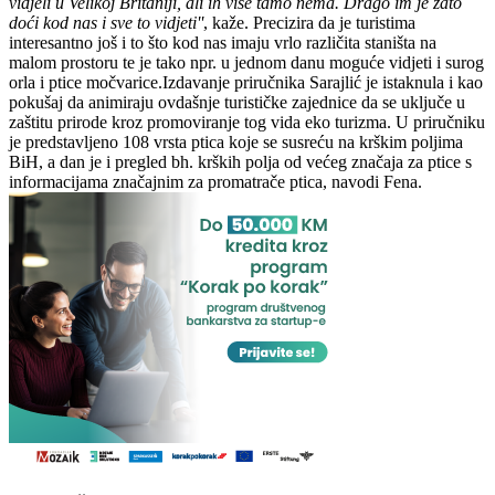
vidjeli u Velikoj Britaniji, ali ih više tamo nema. Drago im je zato
doći kod nas i sve to vidjeti''
, kaže. Precizira da je turistima
interesantno još i to što kod nas imaju vrlo različita staništa na
malom prostoru te je tako npr. u jednom danu moguće vidjeti i surog
orla i ptice močvarice.Izdavanje priručnika Sarajlić je istaknula i kao
pokušaj da animiraju ovdašnje turističke zajednice da se uključe u
zaštitu prirode kroz promoviranje tog vida eko turizma. U priručniku
je predstavljeno 108 vrsta ptica koje se susreću na krškim poljima
BiH, a dan je i pregled bh. krških polja od većeg značaja za ptice s
informacijama značajnim za promatrače ptica, navodi Fena.